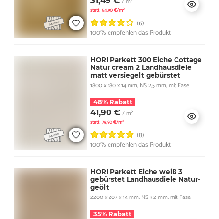
31,49 €
/ m²
statt
54,90 €/m²
(6)
100% empfehlen das Produkt
HORI Parkett 300 Eiche Cottage
Natur cream 2 Landhausdiele
matt versiegelt gebürstet
1800 x 180 x 14 mm, NS 2,5 mm, mit Fase
48% Rabatt
41,90 €
/ m²
statt
79,90 €/m²
(8)
100% empfehlen das Produkt
HORI Parkett Eiche weiß 3
gebürstet Landhausdiele Natur-
geölt
2200 x 207 x 14 mm, NS 3,2 mm, mit Fase
35% Rabatt