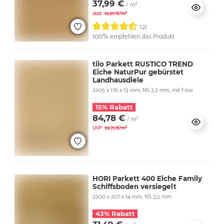
37,99 €
/ m²
statt
74,90 €/m²
(2)
100% empfehlen das Produkt
tilo Parkett RUSTICO TREND
Eiche NaturPur gebürstet
Landhausdiele
2205 x 176 x 13 mm, NS 3,2 mm, mit Fase
15% Rabatt
84,78 €
/ m²
UVP
99,75 €/m²
HORI Parkett 400 Eiche Family
Schiffsboden versiegelt
2200 x 207 x 14 mm, NS 3,2 mm
43% Rabatt