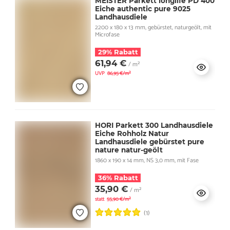
MEISTER Parkett longlife PD 400
Eiche authentic pure 9025
Landhausdiele
2200 x 180 x 13 mm, gebürstet, naturgeölt, mit
Microfase
29% Rabatt
61,94 €
/ m²
UVP
86,95 €/m²
HORI Parkett 300 Landhausdiele
Eiche Rohholz Natur
Landhausdiele gebürstet pure
nature natur-geölt
1860 x 190 x 14 mm, NS 3,0 mm, mit Fase
36% Rabatt
35,90 €
/ m²
statt
55,90 €/m²
(1)