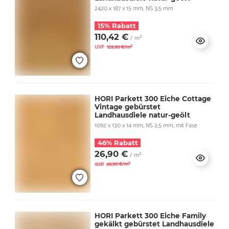
2420 x 187 x 15 mm, NS 3,5 mm
15% Rabatt
110,42 €
/ m²
UVP
129,90 €/m²
HORI Parkett 300 Eiche Cottage
Vintage gebürstet
Landhausdiele natur-geölt
1092 x 130 x 14 mm, NS 2,5 mm, mit Fase
46% Rabatt
26,90 €
/ m²
statt
49,90 €/m²
HORI Parkett 300 Eiche Family
gekälkt gebürstet Landhausdiele