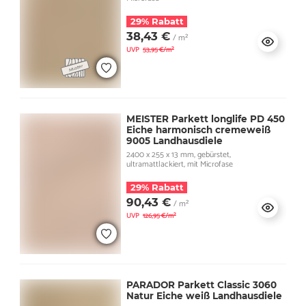
29% Rabatt
38,43 €
/ m²
UVP
53,95 €/m²
MEISTER Parkett longlife PD 450
Eiche harmonisch cremeweiß
9005 Landhausdiele
2400 x 255 x 13 mm, gebürstet,
ultramattlackiert, mit Microfase
29% Rabatt
90,43 €
/ m²
UVP
126,95 €/m²
PARADOR Parkett Classic 3060
Natur Eiche weiß Landhausdiele