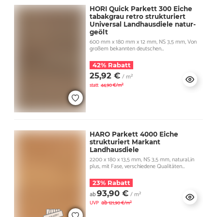
HORI Quick Parkett 300 Eiche
tabakgrau retro strukturiert
Universal Landhausdiele natur-
geölt
600 mm x 180 mm x 12 mm, NS 3,5 mm, Von
großem bekannten deutschen
Markenhersteller produziert, mit Fase
42% Rabatt
25,92 €
/ m²
statt
44,90 €/m²
HARO Parkett 4000 Eiche
strukturiert Markant
Landhausdiele
2200 x 180 x 13,5 mm, NS 3,5 mm, naturaLin
plus, mit Fase, verschiedene Qualitäten
verfügbar
23% Rabatt
93,90 €
ab
/ m²
ab
UVP
121,90 €/m²