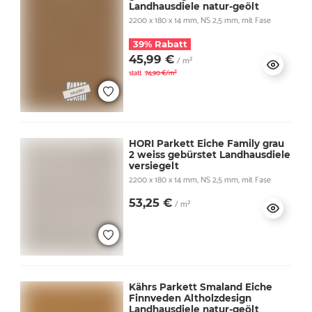
Landhausdiele natur-geölt
2200 x 180 x 14 mm, NS 2,5 mm, mit Fase
39% Rabatt
45,99 €
/ m²
statt
74,90 €/m²
HORI Parkett Eiche Family grau
2 weiss gebürstet Landhausdiele
versiegelt
2200 x 180 x 14 mm, NS 2,5 mm, mit Fase
53,25 €
/ m²
Kährs Parkett Smaland Eiche
Finnveden Altholzdesign
Landhausdiele natur-geölt