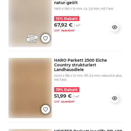
natur-geölt
1900 x 190 x 15 mm, ca. 3,5 mm, mit Fase
15% Rabatt
67,92 €
/ m²
UVP
79,90 €/m²
HARO Parkett 2500 Eiche
Country strukturiert
Landhausdiele
2200 x 180 x 12 mm, NS 2,5 mm, naturaLin plus,
mit Fase
19% Rabatt
51,99 €
/ m²
UVP
63,99 €/m²