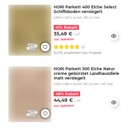
HORI Parkett 400 Eiche Select
Schiffsboden versiegelt
2200 x 207 x 14 mm, NS 3,2 mm
41% Rabatt
35,49 €
/ m²
statt
59,90 €/m²
(1)
100% empfehlen das Produkt
HORI Parkett 300 Eiche Natur
creme gebürstet Landhausdiele
matt versiegelt
2200 x 180 x 14 mm, NS 2,5 mm, mit Fase
48% Rabatt
44,49 €
/ m²
statt
84,90 €/m²