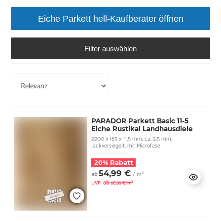
Eiche Parkett hell-Kaufberater öffnen
Filter auswählen
PARADOR Parkett Basic 11-5
Eiche Rustikal Landhausdiele
2200 x 185 x 11,5 mm, ca. 2,5 mm,
lackversiegelt, mit Microfase
20% Rabatt
54,99 €
ab
/ m²
ab
UVP
68,99 €/m²