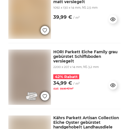
matt versiegelt
1092 x 130 x 14 mm, NS 2,5 mm
39,99 €
/ m²
HORI Parkett Eiche Family grau
gebürstet Schiffsboden
versiegelt
2200 x 207 x 14 mm, NS 3,2 mm
42% Rabatt
34,99 €
/ m²
statt
59,90 €/m²
Kährs Parkett Artisan Collection
Eiche Oyster gebürstet
handgehobelt Landhausdiele