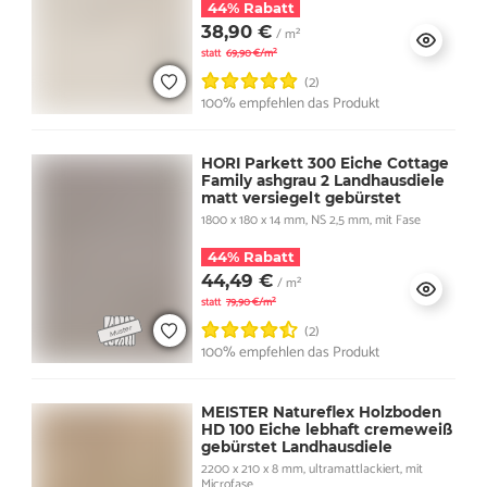
44% Rabatt
38,90 €
/ m²
statt
69,90 €/m²
(2)
100% empfehlen das Produkt
HORI Parkett 300 Eiche Cottage
Family ashgrau 2 Landhausdiele
matt versiegelt gebürstet
1800 x 180 x 14 mm, NS 2,5 mm, mit Fase
44% Rabatt
44,49 €
/ m²
statt
79,90 €/m²
(2)
100% empfehlen das Produkt
MEISTER Natureflex Holzboden
HD 100 Eiche lebhaft cremeweiß
gebürstet Landhausdiele
2200 x 210 x 8 mm, ultramattlackiert, mit
Microfase