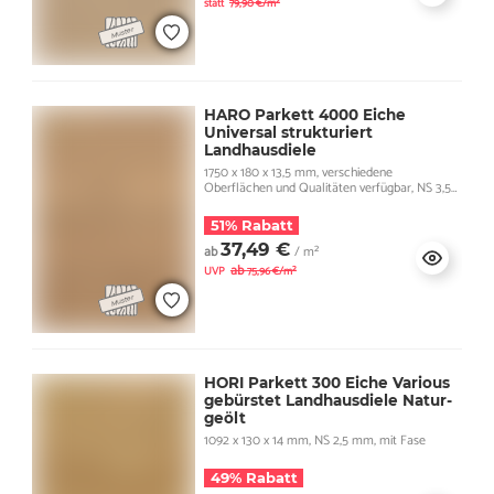
statt
79,90 €/m²
HARO Parkett 4000 Eiche
Universal strukturiert
Landhausdiele
1750 x 180 x 13,5 mm, verschiedene
Oberflächen und Qualitäten verfügbar, NS 3,5
mm, mit Fase
51% Rabatt
37,49 €
ab
/ m²
ab
UVP
75,96 €/m²
HORI Parkett 300 Eiche Various
gebürstet Landhausdiele Natur-
geölt
1092 x 130 x 14 mm, NS 2,5 mm, mit Fase
49% Rabatt