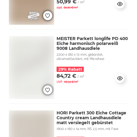
50,99 €
/ m²
statt
89,90 €/m²
MEISTER Parkett longlife PD 400
Eiche harmonisch polarweiß
9008 Landhausdiele
2200 x 180 x 13 mm, gebürstet,
ultramattlackiert, mit Microfase
29% Rabatt
84,72 €
/ m²
UVP
118,95 €/m²
HORI Parkett 300 Eiche Cottage
Country cream Landhausdiele
matt versiegelt gebürstet
1800 x 180 x 14 mm, NS 2,5 mm, mit Fase