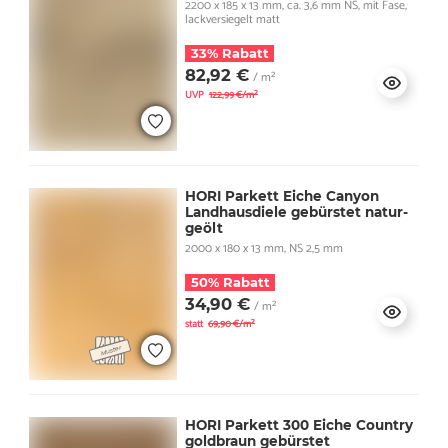
2200 x 185 x 13 mm, ca. 3,6 mm NS, mit Fase,
lackversiegelt matt
33% Rabatt
82,92 €
/ m²
UVP
122,99 €/m²
HORI Parkett Eiche Canyon
Landhausdiele gebürstet natur-
geölt
2000 x 180 x 13 mm, NS 2,5 mm
50% Rabatt
34,90 €
/ m²
statt
69,90 €/m²
HORI Parkett 300 Eiche Country
goldbraun gebürstet