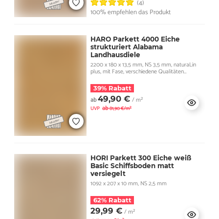
(4)
100% empfehlen das Produkt
HARO Parkett 4000 Eiche
strukturiert Alabama
Landhausdiele
2200 x 180 x 13,5 mm, NS 3,5 mm, naturaLin
plus, mit Fase, verschiedene Qualitäten
verfügbar
39% Rabatt
49,90 €
ab
/ m²
ab
UVP
81,90 €/m²
HORI Parkett 300 Eiche weiß
Basic Schiffsboden matt
versiegelt
1092 x 207 x 10 mm, NS 2,5 mm
62% Rabatt
29,99 €
/ m²