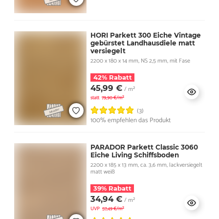
HORI Parkett 300 Eiche Vintage
gebürstet Landhausdiele matt
versiegelt
2200 x 180 x 14 mm, NS 2,5 mm, mit Fase
42% Rabatt
45,99 €
/ m²
statt
79,90 €/m²
(3)
100% empfehlen das Produkt
PARADOR Parkett Classic 3060
Eiche Living Schiffsboden
2200 x 185 x 13 mm, ca. 3,6 mm, lackversiegelt
matt weiß
39% Rabatt
34,94 €
/ m²
UVP
57,49 €/m²