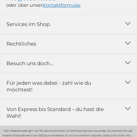
oder über unser
Kontaktformular
Services im Shop
Versandkosten
Rechtliches
Ratgeber
Impressum
Besuch uns doch...
Erfahrungsberichte & Bewertungen
AGB
FAQ
in der Ausstellung...
Für jeden was dabei - zahl wie du
Rückgabe & Reklamation
Kontakt
möchtest!
Datenschutz
Das ist casando
Holz-Richter GmbH
Schmiedeweg 1
Batteriegesetz
Karriere
Von Express bis Standard – du hast die
51789 Lindlar
Wahl!
Widerrufsrecht
Gewerbekunden
Hinweis:
Hunde sind in der Ausstellung erlaubt
Datenschutz-Einstellung
Grounding Page
¹ Der Rabattcode gilt nur für das Sortiment im Onlineshop von casando. Du kannst ihn ab
einem Einkaufswert von 500 Euro einlösen. Er ist nur einmal nutzbar, lässt sich nicht mit