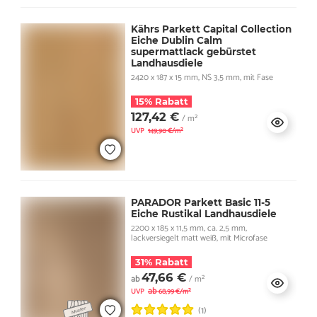
Kährs Parkett Capital Collection
Eiche Dublin Calm
supermattlack gebürstet
Landhausdiele
2420 x 187 x 15 mm, NS 3,5 mm, mit Fase
15% Rabatt
127,42 €
/ m²
UVP
149,90 €/m²
PARADOR Parkett Basic 11-5
Eiche Rustikal Landhausdiele
2200 x 185 x 11,5 mm, ca. 2,5 mm,
lackversiegelt matt weiß, mit Microfase
31% Rabatt
47,66 €
ab
/ m²
ab
UVP
68,99 €/m²
(1)