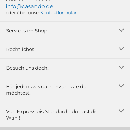
info@casando.de
oder über unser
Kontaktformular
Services im Shop
Versandkosten
Rechtliches
Ratgeber
Impressum
Besuch uns doch...
Erfahrungsberichte & Bewertungen
AGB
FAQ
in der Ausstellung...
Für jeden was dabei - zahl wie du
Rückgabe & Reklamation
Kontakt
möchtest!
Datenschutz
Das ist casando
Holz-Richter GmbH
Schmiedeweg 1
Batteriegesetz
Karriere
Von Express bis Standard – du hast die
51789 Lindlar
Wahl!
Widerrufsrecht
Gewerbekunden
Hinweis:
Hunde sind in der Ausstellung erlaubt
Datenschutz-Einstellung
Grounding Page