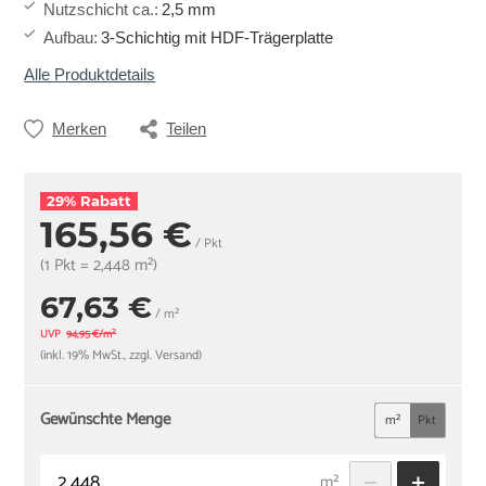
Nutzschicht ca.
:
2,5 mm
Aufbau
:
3-Schichtig mit HDF-Trägerplatte
Alle Produktdetails
Merken
Teilen
29% Rabatt
165,56 €
/ Pkt
(1 Pkt = 2,448 m²)
67,63 €
/ m²
UVP
94,95 €/m²
(inkl. 19% MwSt., zzgl. Versand)
Gewünschte Menge
m²
Pkt
m²