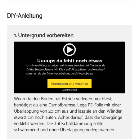
Zugeisen und Schlagklotz
Winkel
DIY-Anleitung
Sockelleisten und Halterungsclips
Stichsäge und Kappsäge
1. Untergrund vorbereiten
Knieschoner
Uuuups da fehlt noch etwas
Um ihnen Videos anzeigen zu können, benutzen wir Youtube als
Drittanbietersoftware. Mit Klick auf "Aktezptieren und Ansehen"
stimmen sie der Datenverarbeitung durch Youtube zu.
Akzeptieren und Ansehen
Datenschutz
Wenn du den Boden auf Estrich verlegen möchtest,
benötigst du eine Dampfbremse. Lege PE-Folie mit einer
Überlappung von 20 cm aus und lass sie an den Wänden
etwa 2 cm hochlaufen. Achte darauf, dass die Übergänge
verklebt werden. Die Trittschalldämmung sollte
schwimmend und ohne Überlappung verlegt werden.