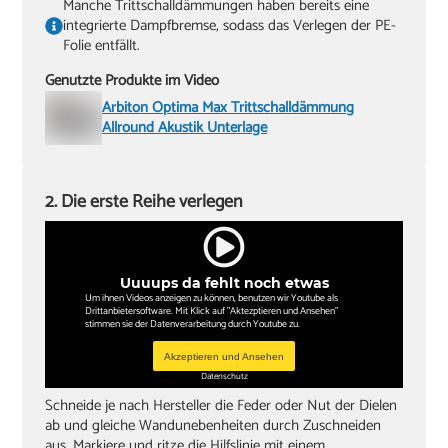
Manche Trittschalldämmungen haben bereits eine
integrierte Dampfbremse, sodass das Verlegen der PE-
Folie entfällt.
Genutzte Produkte im Video
Arbiton Optima Max Trittschalldämmung
Allround Akustik Unterlage
2. Die erste Reihe verlegen
Uuuups da fehlt noch etwas
Um ihnen Videos anzeigen zu können, benutzen wir Youtube als
Drittanbietersoftware. Mit Klick auf "Aktezptieren und Ansehen"
stimmen sie der Datenverarbeitung durch Youtube zu.
Akzeptieren und Ansehen
Datenschutz
Schneide je nach Hersteller die Feder oder Nut der Dielen
ab und gleiche Wandunebenheiten durch Zuschneiden
aus. Markiere und ritze die Hilfslinie mit einem