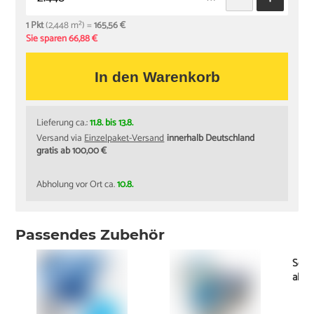
1 Pkt
(2,448 m²) =
165,56 €
Sie sparen 66,88 €
In den Warenkorb
Lieferung ca.:
11.8. bis 13.8.
Versand via
Einzelpaket-Versand
innerhalb Deutschland
gratis ab 100,00 €
Abholung vor Ort ca.
10.8.
Passendes Zubehör
Socke
ab
0