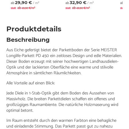
29,90 €
32,90 €
2
ab
/ m²
ab
/ m²
ab
ab
ab
a
statt
49,90 €/m²
statt
49,90 €/m²
statt
Produktdetails
Beschreibung
Aus Eiche gefertigt bietet der Parkettboden der Serie MEISTER
Longlife-Parkett PD 450 ein zeitloses Design und edle Materialien.
Dieser Boden erzeugt mit seiner hochwertigen Landhausdielen-
Optik und der lackierten Oberfläche eine warme und stilvolle
Atmosphäre in sämtlichen Räumlichkeiten.
Alle Vorteile auf einen Blick:
Jede Diele in 1-Stab-Optik gibt dem Boden des Aussehen von
Massivholz. Die breiten Parkettdielen schaffen ein offenes und
großzügiges Raumambiente. Die natürliche Holzmaserung wird
optimal betont.
Im Raum entsteht durch den warmen Farbton eine behagliche
und einladende Stimmung. Das Parkett passt gut zu nahezu