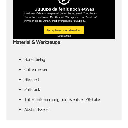
Uuuups da fehlt noch etwas
Um ihnen Videos anzeigen zu können, benutzen wir Youtube als
Drittanbietersoftware. Mit Klick auf "Aktezptieren und Ansehen"
stimmen sie der Datenverarbeitung durch Youtube zu.
Akzeptieren und Ansehen
Datenschutz
Material & Werkzeuge
Bodenbelag
Cuttermesser
Bleistieft
Zollstock
Trittschalldämmung und eventuell PR-Folie
Abstandskeilen
Hammer