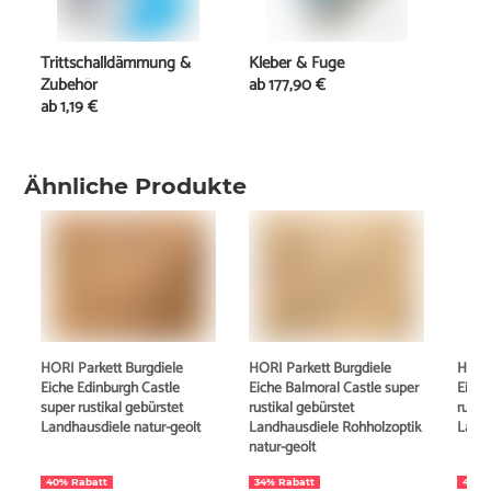
Trittschalldämmung &
Kleber & Fuge
Zubehör
ab
177,90 €
ab
1,19 €
Ähnliche Produkte
HORI Parkett Burgdiele
HORI Parkett Burgdiele
HORI 
Eiche Edinburgh Castle
Eiche Balmoral Castle super
Eiche
super rustikal gebürstet
rustikal gebürstet
rusti
Landhausdiele natur-geölt
Landhausdiele Rohholzoptik
Landh
natur-geölt
40% Rabatt
34% Rabatt
44% 