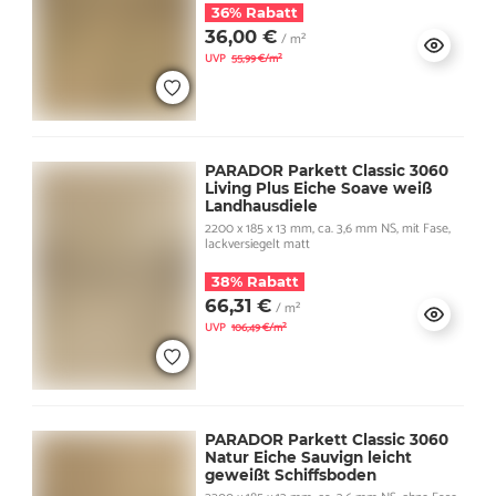
36% Rabatt
36,00 €
/ m²
UVP
55,99 €/m²
PARADOR Parkett Classic 3060
Living Plus Eiche Soave weiß
Landhausdiele
2200 x 185 x 13 mm, ca. 3,6 mm NS, mit Fase,
lackversiegelt matt
38% Rabatt
66,31 €
/ m²
UVP
106,49 €/m²
PARADOR Parkett Classic 3060
Natur Eiche Sauvign leicht
geweißt Schiffsboden