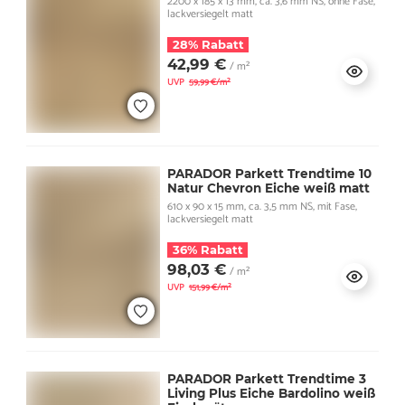
2200 x 185 x 13 mm, ca. 3,6 mm NS, ohne Fase,
lackversiegelt matt
28% Rabatt
42,99 €
/ m²
UVP
59,99 €/m²
PARADOR Parkett Trendtime 10
Natur Chevron Eiche weiß matt
610 x 90 x 15 mm, ca. 3,5 mm NS, mit Fase,
lackversiegelt matt
36% Rabatt
98,03 €
/ m²
UVP
151,99 €/m²
PARADOR Parkett Trendtime 3
Living Plus Eiche Bardolino weiß