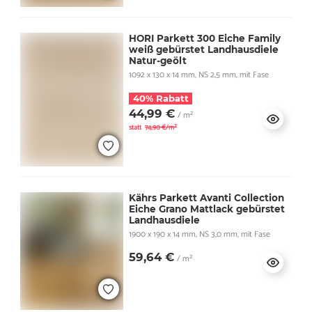
HORI Parkett 300 Eiche Family
weiß gebürstet Landhausdiele
Natur-geölt
1092 x 130 x 14 mm, NS 2,5 mm, mit Fase
40% Rabatt
44,99 €
/ m²
statt
74,90 €/m²
Kährs Parkett Avanti Collection
Eiche Grano Mattlack gebürstet
Landhausdiele
1900 x 190 x 14 mm, NS 3,0 mm, mit Fase
59,64 €
/ m²