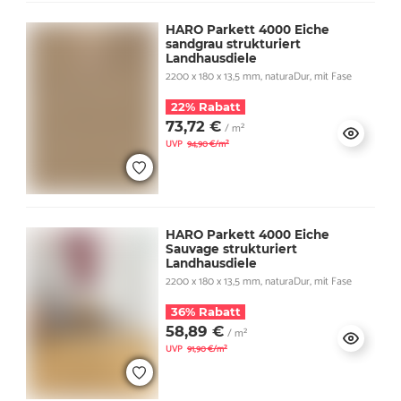
HARO Parkett 4000 Eiche
sandgrau strukturiert
Landhausdiele
2200 x 180 x 13,5 mm, naturaDur, mit Fase
22% Rabatt
73,72 €
/ m²
UVP
94,90 €/m²
HARO Parkett 4000 Eiche
Sauvage strukturiert
Landhausdiele
2200 x 180 x 13,5 mm, naturaDur, mit Fase
36% Rabatt
58,89 €
/ m²
UVP
91,90 €/m²