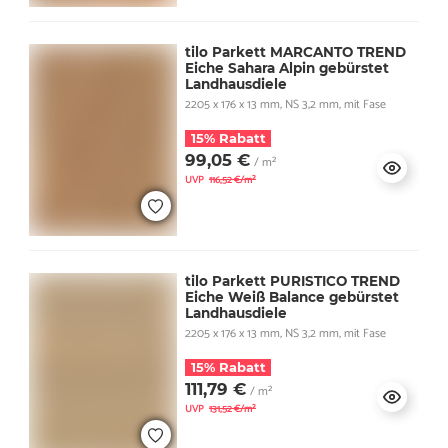
tilo Parkett MARCANTO TREND
Eiche Sahara Alpin gebürstet
Landhausdiele
2205 x 176 x 13 mm, NS 3,2 mm, mit Fase
15% Rabatt
99,05 €
/ m²
UVP
116,52 €/m²
tilo Parkett PURISTICO TREND
Eiche Weiß Balance gebürstet
Landhausdiele
2205 x 176 x 13 mm, NS 3,2 mm, mit Fase
15% Rabatt
111,79 €
/ m²
UVP
131,52 €/m²