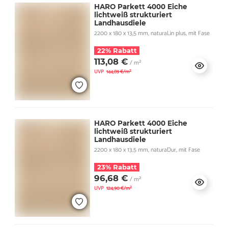
HARO Parkett 4000 Eiche
lichtweiß strukturiert
Landhausdiele
2200 x 180 x 13,5 mm, naturaLin plus, mit Fase
22% Rabatt
113,08 €
/ m²
UVP
144,89 €/m²
HARO Parkett 4000 Eiche
lichtweiß strukturiert
Landhausdiele
2200 x 180 x 13,5 mm, naturaDur, mit Fase
23% Rabatt
96,68 €
/ m²
UVP
124,90 €/m²