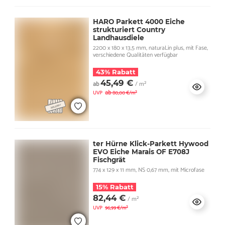
HARO Parkett 4000 Eiche
strukturiert Country
Landhausdiele
2200 x 180 x 13,5 mm, naturaLin plus, mit Fase,
verschiedene Qualitäten verfügbar
43% Rabatt
45,49 €
ab
/ m²
ab
UVP
80,00 €/m²
ter Hürne Klick-Parkett Hywood
EVO Eiche Marais OF E708J
Fischgrät
774 x 129 x 11 mm, NS 0,67 mm, mit Microfase
15% Rabatt
82,44 €
/ m²
UVP
96,99 €/m²