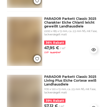
PARADOR Parkett Classic 3025
Charakter Eiche Chianti leicht
geweißt Landhausdiele
2200 x 185 x 13 mm, ca. 2,5 mm NS, mit Fase,
lackversiegelt matt
36% Rabatt
47,95 €
/ m²
UVP
74,49 €/m²
PARADOR Parkett Classic 3025
Living Plus Eiche Cortese weiß
Landhausdiele
1170 x 120 x 13 mm, ca. 2,5 mm NS, mit Fase,
lackversiegelt matt
39% Rabatt
57,12 €
/ m²