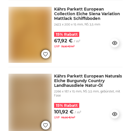
Kährs Parkett European
Collection Eiche Siena Variation
Mattlack Schiffsboden
2423 x 200 x 15 mm, NS 3,5 mm
15% Rabatt
67,92 €
/ m²
UVP
79,90 €/m²
Kährs Parkett European Naturals
Eiche Burgundy Country
Landhausdiele Natur-Öl
2266 x 187 x 15 mm, NS 3,5 mm, gebürstet, mit
Fase
15% Rabatt
101,92 €
/ m²
UVP
119,90 €/m²