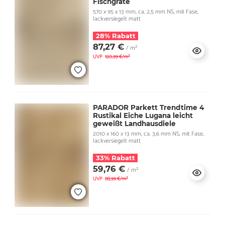
Fischgräte
570 x 95 x 13 mm, ca. 2,5 mm NS, mit Fase,
lackversiegelt matt
28% Rabatt
87,27 €
/ m²
UVP
120,99 €/m²
PARADOR Parkett Trendtime 4
Rustikal Eiche Lugana leicht
geweißt Landhausdiele
2010 x 160 x 13 mm, ca. 3,6 mm NS, mit Fase,
lackversiegelt matt
33% Rabatt
59,76 €
/ m²
UVP
88,99 €/m²