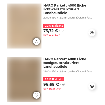
HARO Parkett 4000 Eiche
lichtweiß strukturiert
Landhausdiele
2200 x 180 x 13,5 mm, naturaDur, mit Fase
22% Rabatt
73,72 €
/ m²
UVP
94,90 €/m²
HARO Parkett 4000 Eiche
sandgrau strukturiert
Landhausdiele
2200 x 180 x 13,5 mm, naturaDur, mit Fase
23% Rabatt
96,68 €
/ m²
UVP
124,90 €/m²