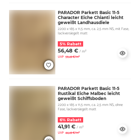
PARADOR Parkett Basic 11-5
Character Eiche Chianti leicht
geweißt Landhausdiele
2200 x 185 x 11,5 mm, ca. 2,5 mm NS, mit Fase,
lackversiegelt matt
5% Rabatt
56,48 €
/ m²
UVP
59,49 €/m²
PARADOR Parkett Basic 11-5
Rustikal Eiche Malbec leicht
geweißt Schiffsboden
2200 x 185 x 11,5 mm, ca. 2,5 mm NS, ohne
Fase, lackversiegelt matt
6% Rabatt
41,91 €
/ m²
UVP
44,49 €/m²