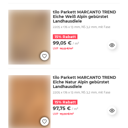
tilo Parkett MARCANTO TREND
Eiche Weiß Alpin gebürstet
Landhausdiele
2205 x 176 x 13 mm, NS 3,2 mm, mit Fase
15% Rabatt
99,05 €
/ m²
UVP
116,52 €/m²
tilo Parkett MARCANTO TREND
Eiche Natur Alpin gebürstet
Landhausdiele
2205 x 176 x 13 mm, NS 3,2 mm, mit Fase
15% Rabatt
97,75 €
/ m²
UVP
115,00 €/m²