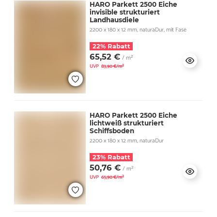
HARO Parkett 2500 Eiche
invisible strukturiert
Landhausdiele
2200 x 180 x 12 mm, naturaDur, mit Fase
22% Rabatt
65,52 €
/ m²
UVP
83,90 €/m²
HARO Parkett 2500 Eiche
lichtweiß strukturiert
Schiffsboden
2200 x 180 x 12 mm, naturaDur
23% Rabatt
50,76 €
/ m²
UVP
65,90 €/m²