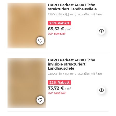
HARO Parkett 4000 Eiche
strukturiert Landhausdiele
2200 x 180 x 13,5 mm, naturaDur, mit Fase
25% Rabatt
65,52 €
/ m²
UVP
86,91 €/m²
HARO Parkett 4000 Eiche
invisible strukturiert
Landhausdiele
2200 x 180 x 13,5 mm, naturaDur, mit Fase
22% Rabatt
73,72 €
/ m²
UVP
94,90 €/m²