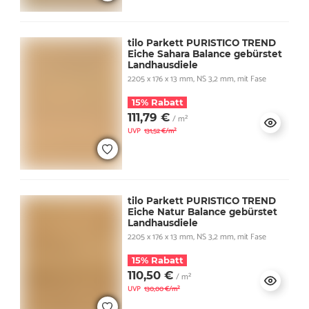
tilo Parkett PURISTICO TREND
Eiche Sahara Balance gebürstet
Landhausdiele
2205 x 176 x 13 mm, NS 3,2 mm, mit Fase
15% Rabatt
111,79 €
/ m²
UVP
131,52 €/m²
tilo Parkett PURISTICO TREND
Eiche Natur Balance gebürstet
Landhausdiele
2205 x 176 x 13 mm, NS 3,2 mm, mit Fase
15% Rabatt
110,50 €
/ m²
UVP
130,00 €/m²