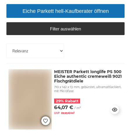
Eiche Parkett hell-Kaufberater öffnen
Filter auswählen
MEISTER Parkett longlife PS 500
Eiche authentic cremeweiß 9021
Fischgrätdiele
710 x 142 x 13 mm, gebürstet, ultramattlackiert,
mit Microfase
29% Rabatt
64,07 €
/ m²
UVP
89,95 €/m²