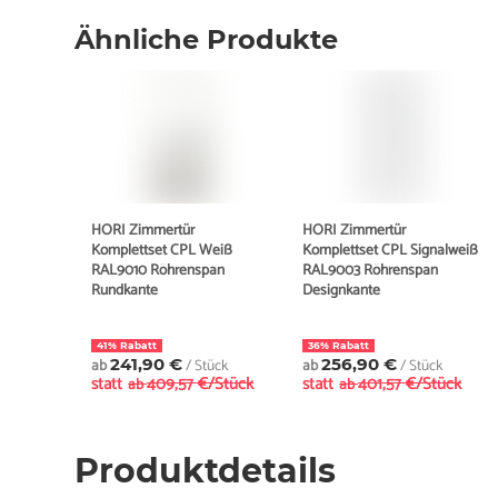
Ähnliche Produkte
HORI Zimmertür
HORI Zimmertür
Komplettset CPL Weiß
Komplettset CPL Signalweiß
RAL9010 Röhrenspan
RAL9003 Röhrenspan
Rundkante
Designkante
41% Rabatt
36% Rabatt
ab
241,90 €
/ Stück
ab
256,90 €
/ Stück
statt
409,57 €/Stück
statt
401,57 €/Stück
ab
ab
Produktdetails