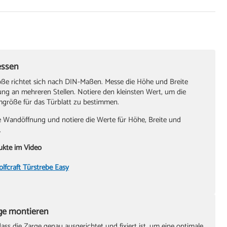
nner
rmontage
hraubendreher
essen
itzschraubendreher
öße richtet sich nach DIN-Maßen. Messe die Höhe und Breite
ung an mehreren Stellen. Notiere den kleinsten Wert, um die
größe für das Türblatt zu bestimmen.
agen (60 cm, 180 cm)
ie Wandöffnung und notiere die Werte für Höhe, Breite und
.
auber oder Bohrmaschine
ukte im Video
ssel, Größe 4
olfcraft Türstrebe Easy
rge montieren
ass die Zarge genau ausgerichtet und fixiert ist, um eine optimale