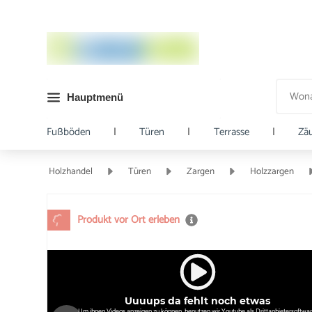
Hauptmenü
Fußböden
|
Türen
|
Terrasse
|
Zä
Holzhandel
Türen
Zargen
Holzzargen
Produkt vor Ort erleben
Uuuups da fehlt noch etwas
Um ihnen Videos anzeigen zu können, benutzen wir Youtube als Drittanbietersoftwar