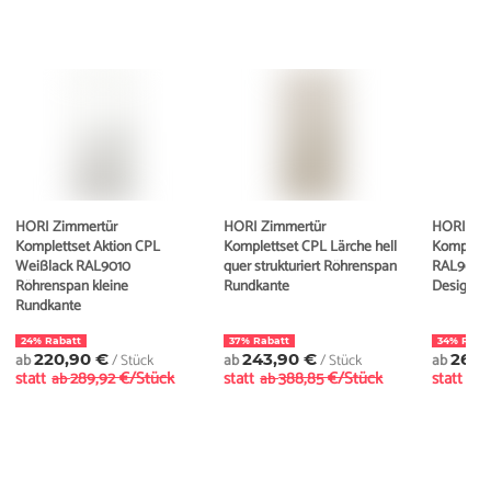
HORI Zimmertür
HORI Zimmertür
HORI Zim
Komplettset Aktion CPL
Komplettset CPL Lärche hell
Komplett
Weißlack RAL9010
quer strukturiert Röhrenspan
RAL9003
Röhrenspan kleine
Rundkante
Designka
Rundkante
24% Rabatt
37% Rabatt
34% Raba
ab
220,90 €
/ Stück
ab
243,90 €
/ Stück
ab
269,
statt
289,92 €/Stück
statt
388,85 €/Stück
statt
ab
ab
ab