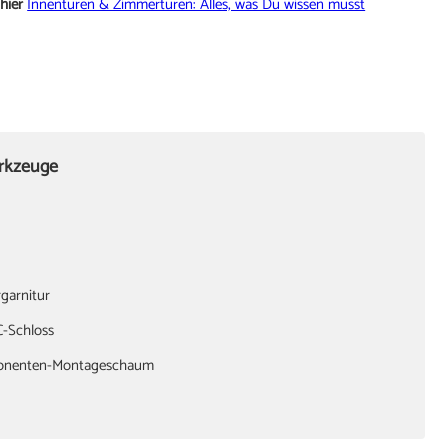
hier
Innentüren & Zimmertüren: Alles, was Du wissen musst
erkzeuge
garnitur
C-Schloss
onenten-Montageschaum
 oder Richtzwingen