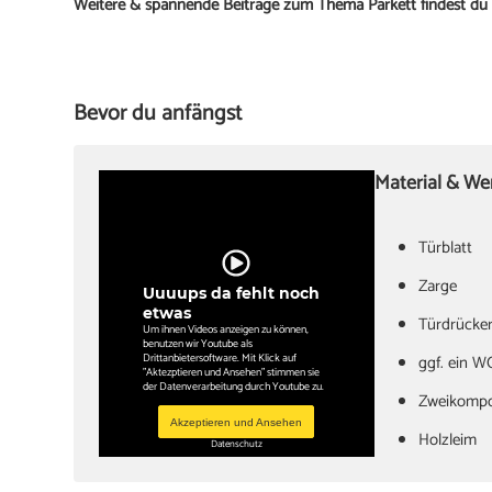
Weitere & spannende Beiträge zum Thema Parkett findest du 
Bevor du anfängst
Material & W
Türblatt
‏Zarge
Uuuups da fehlt noch
etwas
Türdrücker
Um ihnen Videos anzeigen zu können,
benutzen wir Youtube als
Drittanbietersoftware. Mit Klick auf
‏ggf. ein W
"Aktezptieren und Ansehen" stimmen sie
der Datenverarbeitung durch Youtube zu.
Zweikomp
Akzeptieren und Ansehen
‏Holzleim
Datenschutz
‏Holzkeile