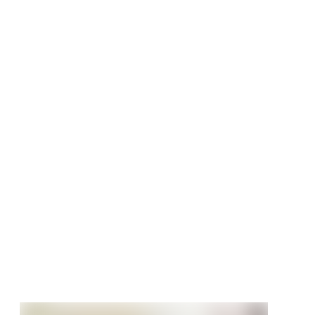
mertür
set CPL Signalweiß
 Röhrenspan
nte
tt
90 €
/ Stück
411,99 €/Stück