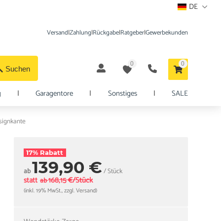
DE
Versand
|
Zahlung
|
Rückgabe
|
Ratgeber
|
Gewerbekunden
0
0
Suchen
g
|
Garagentore
|
Sonstiges
|
SALE
signkante
17% Rabatt
139,90 €
ab
/ Stück
statt
168,15 €/Stück
ab
(inkl. 19% MwSt., zzgl. Versand)