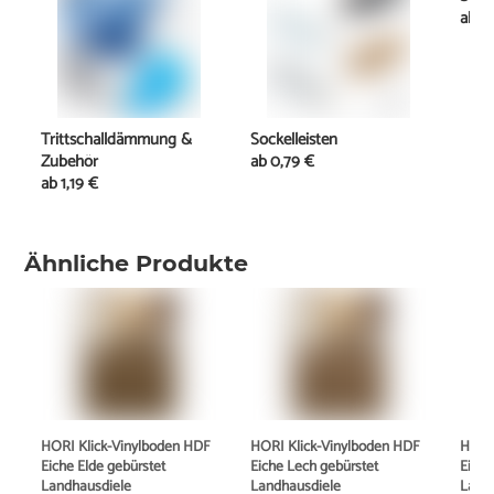
ab
1
Trittschalldämmung &
Sockelleisten
Zubehör
ab
0,79 €
ab
1,19 €
Ähnliche Produkte
HORI Klick-Vinylboden HDF
HORI Klick-Vinylboden HDF
HORI
Eiche Elde gebürstet
Eiche Lech gebürstet
Eiche
Landhausdiele
Landhausdiele
Land