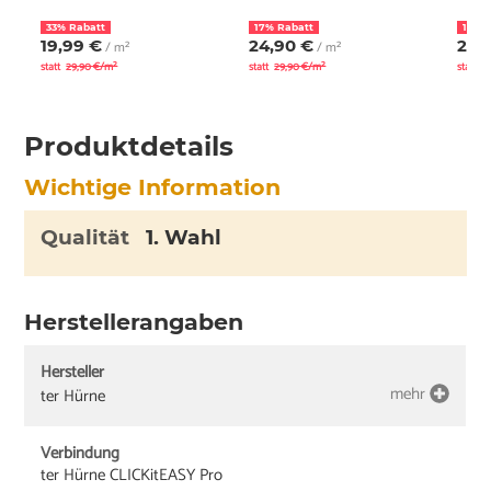
33% Rabatt
17% Rabatt
17% 
19,99 €
24,90 €
24,
/ m²
/ m²
statt
29,90 €/m²
statt
29,90 €/m²
statt
2
Produktdetails
Wichtige Information
Qualität
1. Wahl
Herstellerangaben
Hersteller
mehr
ter Hürne
Verbindung
ter Hürne CLICKitEASY Pro