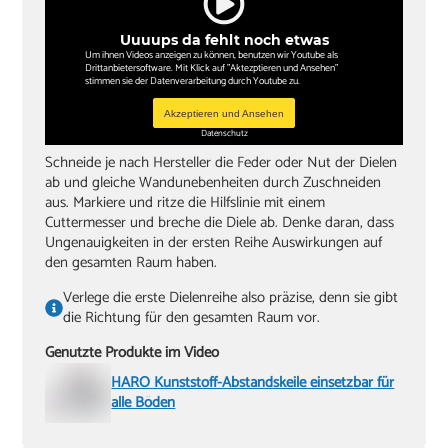
Uuuups da fehlt noch etwas
Um ihnen Videos anzeigen zu können, benutzen wir Youtube als
Drittanbietersoftware. Mit Klick auf "Aktezptieren und Ansehen"
stimmen sie der Datenverarbeitung durch Youtube zu.
Akzeptieren und Ansehen
Datenschutz
Schneide je nach Hersteller die Feder oder Nut der Dielen
ab und gleiche Wandunebenheiten durch Zuschneiden
aus. Markiere und ritze die Hilfslinie mit einem
Cuttermesser und breche die Diele ab. Denke daran, dass
Ungenauigkeiten in der ersten Reihe Auswirkungen auf
den gesamten Raum haben.
Verlege die erste Dielenreihe also präzise, denn sie gibt
die Richtung für den gesamten Raum vor.
Genutzte Produkte im Video
HARO Kunststoff-Abstandskeile einsetzbar für
alle Böden