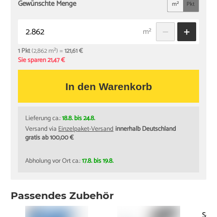
Gewünschte Menge
m²
Pkt
m²
1 Pkt
(2,862 m²) =
121,61 €
Sie sparen 21,47 €
In den Warenkorb
Lieferung ca.:
18.8. bis 24.8.
Versand via
Einzelpaket-Versand
innerhalb Deutschland
gratis ab 100,00 €
Abholung vor Ort ca.:
17.8. bis 19.8.
Passendes Zubehör
Schi