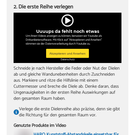
2. Die erste Reihe verlegen
Uuuups da fehlt noch etwas
Um ihnen Videos anzeigen zu können, benutzen wir Youtube als
Drittanbietersoftware. Mit Klick auf "Aktezptieren und Ansehen"
stimmen sie der Datenverarbeitung durch Youtube zu.
Akzeptieren und Ansehen
Datenschutz
Schneide je nach Hersteller die Feder oder Nut der Dielen
ab und gleiche Wandunebenheiten durch Zuschneiden
aus. Markiere und ritze die Hilfslinie mit einem
Cuttermesser und breche die Diele ab. Denke daran, dass
Ungenauigkeiten in der ersten Reihe Auswirkungen auf
den gesamten Raum haben.
Verlege die erste Dielenreihe also präzise, denn sie gibt
die Richtung für den gesamten Raum vor.
Genutzte Produkte im Video
HARO Kunststoff-Abstandskeile einsetzbar für