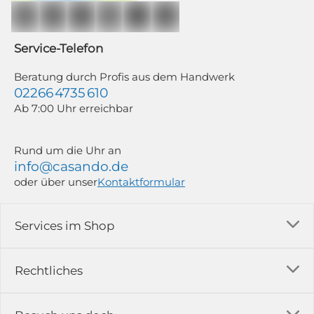
Auswertung individueller Öffnungs- und Klickraten (dazu nutzen wir
Mailchimp in Kombination mit Google). Deine Einwilligung kannst du
jederzeit mit Wirkung für die Zukunft und ohne Angabe von Gründen
widerrufen; z. B. durch Klick auf den Abmeldelink am Ende jedes Newsletters.
Service-Telefon
Weitere Informationen findest du in unserer Datenschutzerklärung.
Beratung durch Profis aus dem Handwerk
02266 4735 610
Ab 7:00 Uhr erreichbar
Rund um die Uhr an
info@casando.de
oder über unser
Kontaktformular
Services im Shop
Versandkosten
Rechtliches
Ratgeber
Impressum