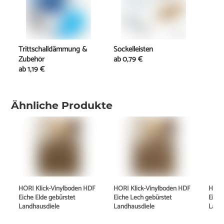
Trittschalldämmung &
Sockelleisten
Zubehör
ab
0,79 €
ab
1,19 €
Ähnliche Produkte
HORI Klick-Vinylboden HDF
HORI Klick-Vinylboden HDF
HORI
Eiche Elde gebürstet
Eiche Lech gebürstet
Eiche
Landhausdiele
Landhausdiele
Land