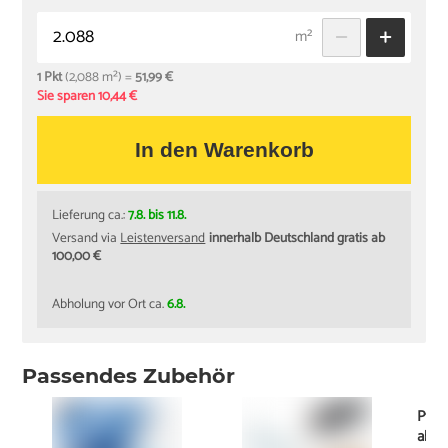
m²
1 Pkt
(2,088 m²) =
51,99 €
Sie sparen 10,44 €
In den Warenkorb
Lieferung ca.:
7.8. bis 11.8.
Versand via
Leistenversand
innerhalb Deutschland gratis ab
100,00 €
Abholung vor Ort ca.
6.8.
Passendes Zubehör
Pfle
ab
7