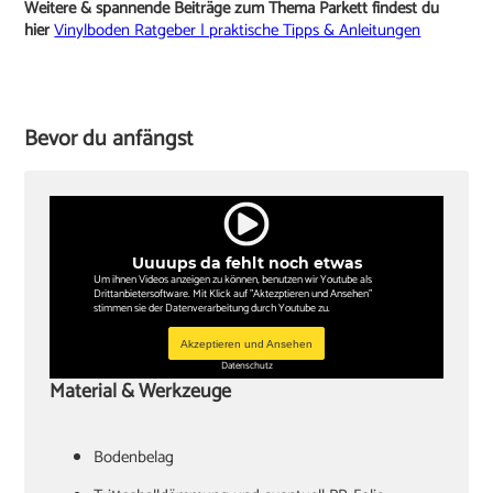
Weitere & spannende Beiträge zum Thema Parkett findest du
hier
Vinylboden Ratgeber | praktische Tipps & Anleitungen
Bevor du anfängst
Uuuups da fehlt noch etwas
Um ihnen Videos anzeigen zu können, benutzen wir Youtube als
Drittanbietersoftware. Mit Klick auf "Aktezptieren und Ansehen"
stimmen sie der Datenverarbeitung durch Youtube zu.
Akzeptieren und Ansehen
Datenschutz
Material & Werkzeuge
Bodenbelag