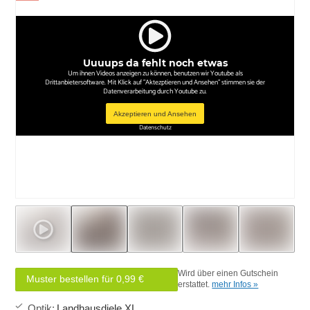
Uuuups da fehlt noch etwas
Um ihnen Videos anzeigen zu können, benutzen wir Youtube als
Drittanbietersoftware. Mit Klick auf "Aktezptieren und Ansehen" stimmen sie der
Datenverarbeitung durch Youtube zu.
Akzeptieren und Ansehen
Datenschutz
Wird über einen Gutschein
Muster bestellen für 0,99 €
erstattet.
mehr Infos »
Optik
:
Landhausdiele XL