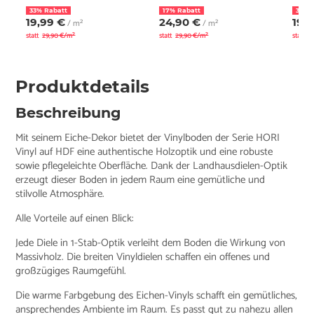
33% Rabatt
17% Rabatt
33% 
19,99 €
24,90 €
19,
/ m²
/ m²
statt
29,90 €/m²
statt
29,90 €/m²
statt
2
Produktdetails
Beschreibung
Mit seinem Eiche-Dekor bietet der Vinylboden der Serie HORI
Vinyl auf HDF eine authentische Holzoptik und eine robuste
sowie pflegeleichte Oberfläche. Dank der Landhausdielen-Optik
erzeugt dieser Boden in jedem Raum eine gemütliche und
stilvolle Atmosphäre.
Alle Vorteile auf einen Blick:
Jede Diele in 1-Stab-Optik verleiht dem Boden die Wirkung von
Massivholz. Die breiten Vinyldielen schaffen ein offenes und
großzügiges Raumgefühl.
Die warme Farbgebung des Eichen-Vinyls schafft ein gemütliches,
ansprechendes Ambiente im Raum. Es passt gut zu nahezu allen