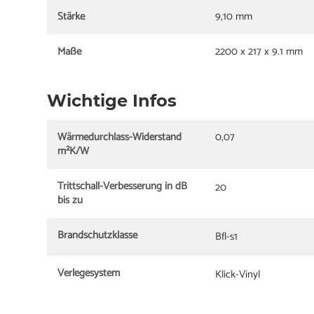
Stärke
9,10 mm
Maße
2200 x 217 x 9.1 mm
Wichtige Infos
Wärmedurchlass-Widerstand
0,07
m²K/W
Trittschall-Verbesserung in dB
20
bis zu
Brandschutzklasse
Bfl-s1
Verlegesystem
Klick-Vinyl