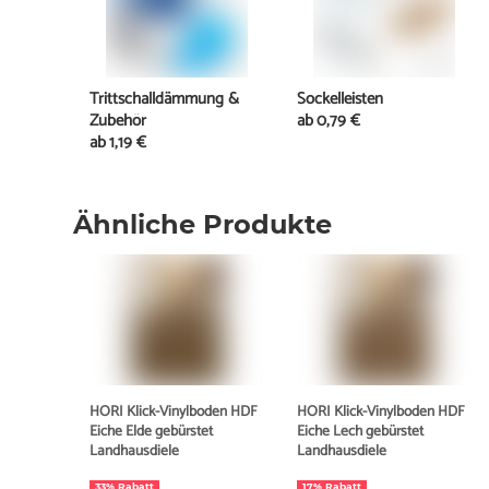
Trittschalldämmung &
Sockelleisten
Zubehör
ab
0,79 €
ab
1,19 €
Ähnliche Produkte
HORI Klick-Vinylboden HDF
HORI Klick-Vinylboden HDF
Eiche Elde gebürstet
Eiche Lech gebürstet
Landhausdiele
Landhausdiele
33% Rabatt
17% Rabatt