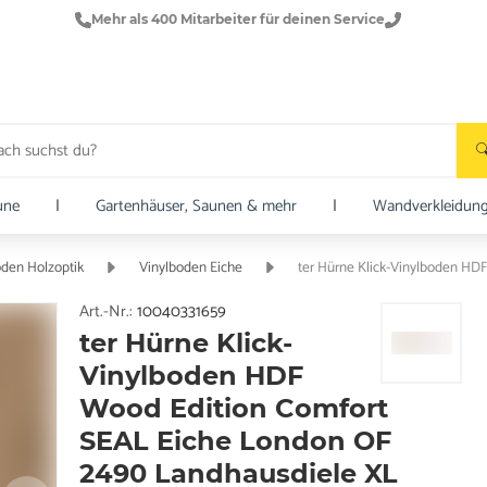
Mehr als 400 Mitarbeiter für deinen Service
une
|
Gartenhäuser, Saunen & mehr
|
Wandverkleidun
oden Holzoptik
Vinylboden Eiche
Art.-Nr.:
10040331659
ter Hürne Klick-
Vinylboden HDF
Wood Edition Comfort
SEAL Eiche London OF
2490 Landhausdiele XL