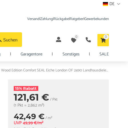
DE
Versand
|
Zahlung
|
Rückgabe
|
Ratgeber
|
Gewerbekunden
0
0
Suchen
g
|
Garagentore
|
Sonstiges
|
SALE
ter Hürne Klick-Vinylboden HDF Wood Edition Comfort SEAL Eiche London OF 2490 Landhausdiele XL
15% Rabatt
121,61 €
/ Pkt
(1 Pkt = 2,862 m²)
42,49 €
/ m²
UVP
49,99 €/m²