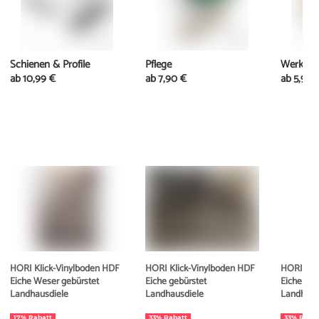
Schienen & Profile
Pflege
Werkzeu
ab
10,99 €
ab
7,90 €
ab
5,95 
HORI Klick-Vinylboden HDF
HORI Klick-Vinylboden HDF
HORI Kli
Eiche Weser gebürstet
Eiche gebürstet
Eiche geb
Landhausdiele
Landhausdiele
Landhaus
17% Rabatt
33% Rabatt
33% Rabat