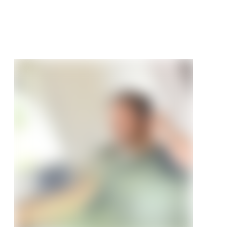
€
/ m²
,90 €/m²