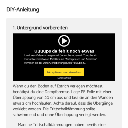
Winkel
DIY-Anleitung
Sockelleisten und Halterungsclips
Stichsäge und Kappsäge
1. Untergrund vorbereiten
Knieschoner
Uuuups da fehlt noch etwas
Um ihnen Videos anzeigen zu können, benutzen wir Youtube als
Drittanbietersoftware. Mit Klick auf "Aktezptieren und Ansehen"
stimmen sie der Datenverarbeitung durch Youtube zu.
Akzeptieren und Ansehen
Datenschutz
Wenn du den Boden auf Estrich verlegen möchtest,
benötigst du eine Dampfbremse. Lege PE-Folie mit einer
Überlappung von 20 cm aus und lass sie an den Wänden
etwa 2 cm hochlaufen. Achte darauf, dass die Übergänge
verklebt werden. Die Trittschalldämmung sollte
schwimmend und ohne Überlappung verlegt werden.
Manche Trittschalldämmungen haben bereits eine