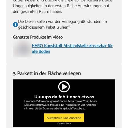
Cuttermesser und breche die Diele ab. Denke daran, dass
Ungenauigkeiten in der ersten Reihe Auswirkungen auf
den gesamten Raum haben.
Die Dielen sollen vor der Verlegung 48 Stunden im
geschlossenem Paket „ruhen“.
Genutzte Produkte im Video
HARO Kunststoff-Abstandskeile einsetzbar für
alle Böden
3. Parkett in der Fläche verlegen
Uuuups da fehlt noch etwas
Um ihnen Videos anzeigen zu können, benutzen wir Youtube als
Drittanbietersoftware. Mit Klick auf "Aktezptieren und Ansehen"
stimmen sie der Datenverarbeitung durch Youtube zu.
Akzeptieren und Ansehen
Datenschutz