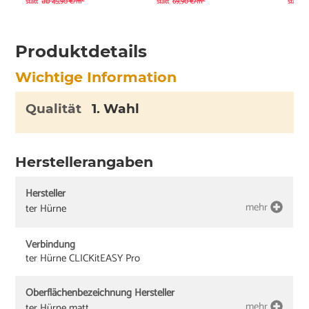
ab
a
statt
45,90 €/m²
statt
69,90 €/m²
statt
Produktdetails
Wichtige Information
Qualität
1. Wahl
Herstellerangaben
Hersteller
mehr
ter Hürne
Verbindung
ter Hürne CLICKitEASY Pro
Oberflächenbezeichnung Hersteller
mehr
ter Hürne matt