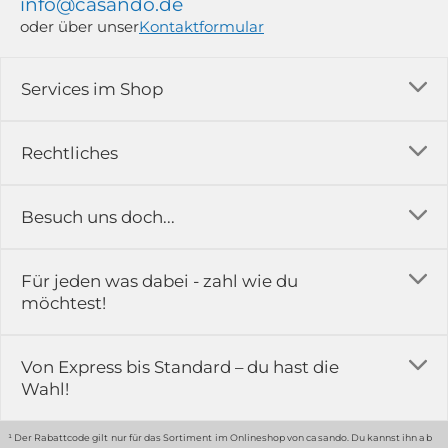
info@casando.de
oder über unser
Kontaktformular
Services im Shop
Versandkosten
Rechtliches
Ratgeber
Impressum
Besuch uns doch...
Erfahrungsberichte & Bewertungen
AGB
FAQ
in der Ausstellung...
Für jeden was dabei - zahl wie du
Rückgabe & Reklamation
Kontakt
möchtest!
Datenschutz
Das ist casando
Holz-Richter GmbH
Schmiedeweg 1
Batteriegesetz
Karriere
Von Express bis Standard – du hast die
51789 Lindlar
Wahl!
Widerrufsrecht
Gewerbekunden
Hinweis:
Hunde sind in der Ausstellung erlaubt
Datenschutz-Einstellung
Grounding Page
¹ Der Rabattcode gilt nur für das Sortiment im Onlineshop von casando. Du kannst ihn ab