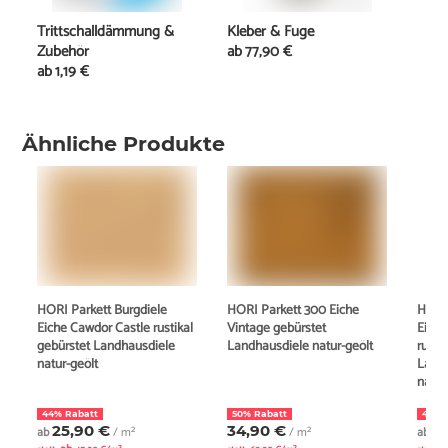
Trittschalldämmung &
Kleber & Fuge
Zubehör
ab
77,90 €
ab
1,19 €
Ähnliche Produkte
HORI Parkett Burgdiele
HORI Parkett 300 Eiche
HORI 
Eiche Cawdor Castle rustikal
Vintage gebürstet
Eiche
gebürstet Landhausdiele
Landhausdiele natur-geölt
rusti
natur-geölt
Landh
natur
44% Rabatt
50% Rabatt
44% 
25,90 €
34,90 €
2
ab
/ m²
/ m²
ab