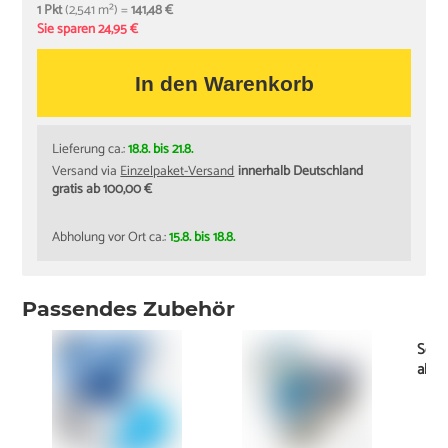
1 Pkt
(2,541 m²) =
141,48 €
Sie sparen 24,95 €
In den Warenkorb
Lieferung ca.:
18.8. bis 21.8.
Versand via
Einzelpaket-Versand
innerhalb Deutschland
gratis ab 100,00 €
Abholung vor Ort ca.:
15.8. bis 18.8.
Passendes Zubehör
Socke
ab
0