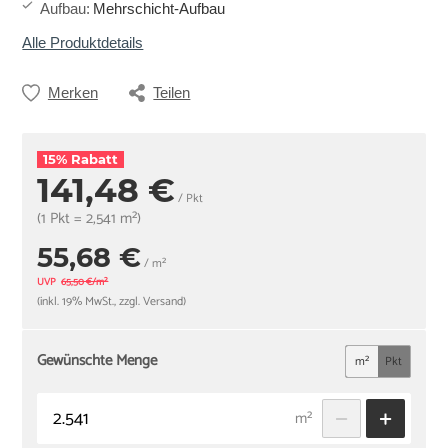
Aufbau
:
Mehrschicht-Aufbau
Alle Produktdetails
Merken
Teilen
15% Rabatt
141,48 €
/ Pkt
(1 Pkt = 2,541 m²)
55,68 €
/ m²
UVP
65,50 €/m²
(inkl. 19% MwSt., zzgl. Versand)
Gewünschte Menge
m²
Pkt
m²