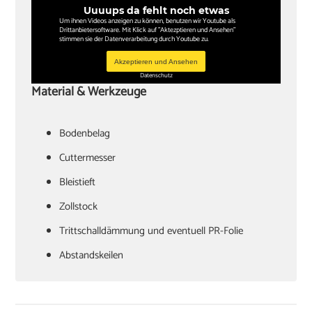
Uuuups da fehlt noch etwas
Um ihnen Videos anzeigen zu können, benutzen wir Youtube als
Drittanbietersoftware. Mit Klick auf "Aktezptieren und Ansehen"
stimmen sie der Datenverarbeitung durch Youtube zu.
Akzeptieren und Ansehen
Datenschutz
Material & Werkzeuge
Bodenbelag
Cuttermesser
Bleistieft
Zollstock
Trittschalldämmung und eventuell PR-Folie
Abstandskeilen
Hammer
Zugeisen und Schlagklotz