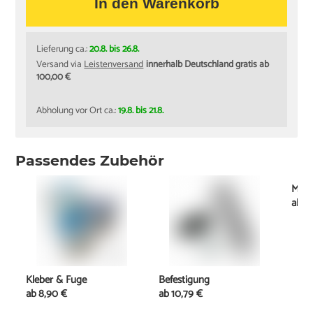
In den Warenkorb
Lieferung ca.:
20.8. bis 26.8.
Versand via
Leistenversand
innerhalb Deutschland gratis ab
100,00 €
Abholung vor Ort ca.:
19.8. bis 21.8.
Passendes Zubehör
Mont
ab
2
Kleber & Fuge
Befestigung
ab
8,90 €
ab
10,79 €