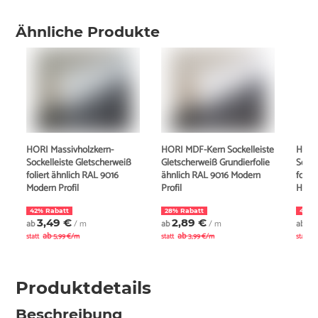
Ähnliche Produkte
HORI Massivholzkern-
HORI MDF-Kern Sockelleiste
HORI
Sockelleiste Gletscherweiß
Gletscherweiß Grundierfolie
Socke
foliert ähnlich RAL 9016
ähnlich RAL 9016 Modern
folie
Modern Profil
Profil
Hambu
42% Rabatt
28% Rabatt
43% 
3,49 €
2,89 €
3
ab
/ m
ab
/ m
ab
ab
ab
a
statt
5,99 €/m
statt
3,99 €/m
statt
Produktdetails
Beschreibung