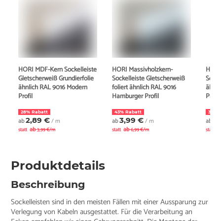
HORI MDF-Kern Sockelleiste
HORI Massivholzkern-
HORI
Gletscherweiß Grundierfolie
Sockelleiste Gletscherweiß
Socke
ähnlich RAL 9016 Modern
foliert ähnlich RAL 9016
ähnl
Profil
Hamburger Profil
Profil
28% Rabatt
43% Rabatt
30% 
2,89 €
3,99 €
3
ab
/ m
ab
/ m
ab
ab
ab
a
statt
3,99 €/m
statt
6,99 €/m
statt
Produktdetails
Beschreibung
Sockelleisten sind in den meisten Fällen mit einer Aussparung zur
Verlegung von Kabeln ausgestattet. Für die Verarbeitung an