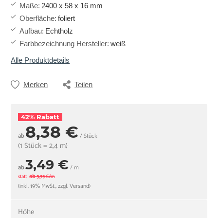
Maße
:
2400 x 58 x 16 mm
Oberfläche
:
foliert
Aufbau
:
Echtholz
Farbbezeichnung Hersteller
:
weiß
Alle Produktdetails
Merken
Teilen
42% Rabatt
8,38 €
ab
/ Stück
(1 Stück = 2,4 m)
3,49 €
ab
/ m
ab
statt
5,99 €/m
(inkl. 19% MwSt., zzgl. Versand)
Höhe