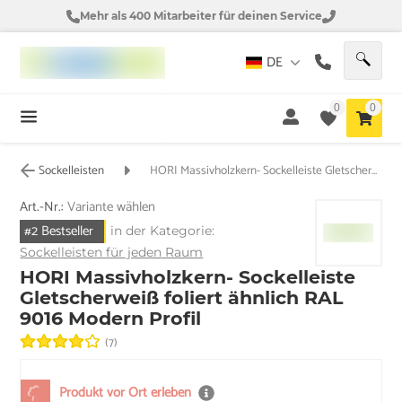
Mehr als 400 Mitarbeiter für deinen Service
DE
0
0
Sockelleisten
HORI Massivholzkern- Sockelleiste Gletscherweiß foliert ähnlich RAL 9016 Modern Profil
Art.-Nr.:
Variante wählen
#2 Bestseller
in der Kategorie:
Sockelleisten für jeden Raum
HORI Massivholzkern- Sockelleiste
Gletscherweiß foliert ähnlich RAL
9016 Modern Profil
(7)
Produkt vor Ort erleben