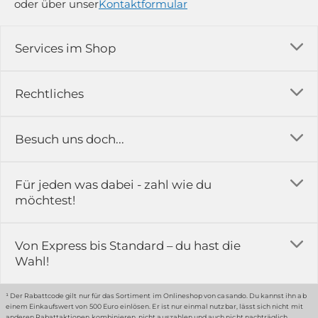
oder über unser
Kontaktformular
Services im Shop
Versandkosten
Rechtliches
Ratgeber
Impressum
Besuch uns doch...
Erfahrungsberichte & Bewertungen
AGB
FAQ
in der Ausstellung...
Für jeden was dabei - zahl wie du
Rückgabe & Reklamation
Kontakt
möchtest!
Datenschutz
Das ist casando
Holz-Richter GmbH
Schmiedeweg 1
Batteriegesetz
Karriere
Von Express bis Standard – du hast die
51789 Lindlar
Wahl!
Widerrufsrecht
Gewerbekunden
Hinweis:
Hunde sind in der Ausstellung erlaubt
Datenschutz-Einstellung
Grounding Page
¹ Der Rabattcode gilt nur für das Sortiment im Onlineshop von casando. Du kannst ihn ab
einem Einkaufswert von 500 Euro einlösen. Er ist nur einmal nutzbar, lässt sich nicht mit
Erklärung zur Barrierefreiheit
anderen Rabattaktionen kombinieren, nicht auszahlen und auch nicht nachträglich