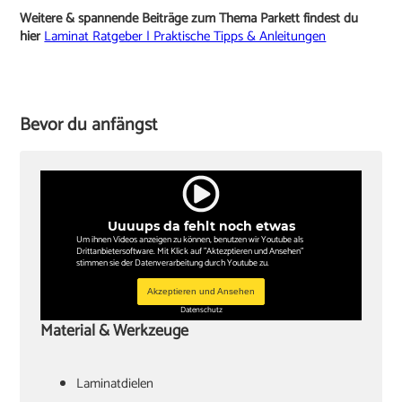
Weitere & spannende Beiträge zum Thema Parkett findest du
hier
Laminat Ratgeber | Praktische Tipps & Anleitungen
Bevor du anfängst
Uuuups da fehlt noch etwas
Um ihnen Videos anzeigen zu können, benutzen wir Youtube als
Drittanbietersoftware. Mit Klick auf "Aktezptieren und Ansehen"
stimmen sie der Datenverarbeitung durch Youtube zu.
Akzeptieren und Ansehen
Datenschutz
Material & Werkzeuge
Laminatdielen