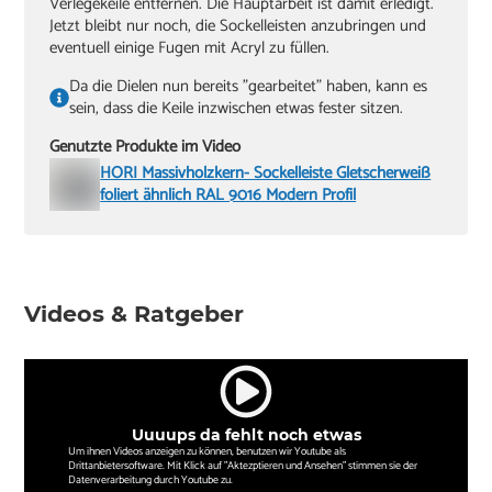
Verlegekeile entfernen. Die Hauptarbeit ist damit erledigt.
Jetzt bleibt nur noch, die Sockelleisten anzubringen und
eventuell einige Fugen mit Acryl zu füllen.
Da die Dielen nun bereits "gearbeitet" haben, kann es
sein, dass die Keile inzwischen etwas fester sitzen.
Genutzte Produkte im Video
HORI Massivholzkern- Sockelleiste Gletscherweiß
foliert ähnlich RAL 9016 Modern Profil
Videos & Ratgeber
Uuuups da fehlt noch etwas
Um ihnen Videos anzeigen zu können, benutzen wir Youtube als
Drittanbietersoftware. Mit Klick auf "Aktezptieren und Ansehen" stimmen sie der
Datenverarbeitung durch Youtube zu.