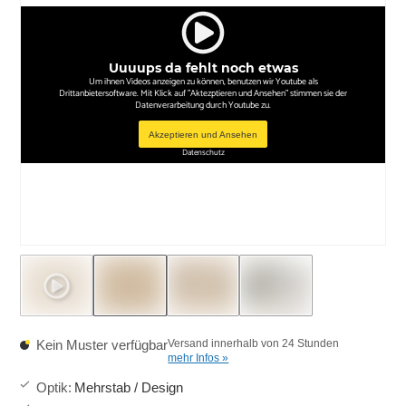
Uuuups da fehlt noch etwas
Um ihnen Videos anzeigen zu können, benutzen wir Youtube als
Drittanbietersoftware. Mit Klick auf "Aktezptieren und Ansehen" stimmen sie der
Datenverarbeitung durch Youtube zu.
Akzeptieren und Ansehen
Datenschutz
Kein Muster verfügbar
Versand innerhalb von 24 Stunden
mehr Infos »
Optik
:
Mehrstab / Design