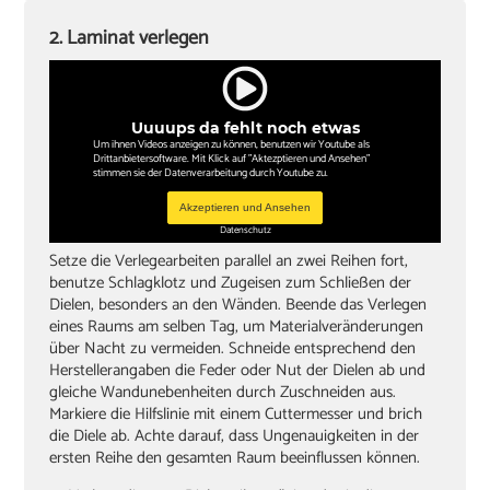
2. Laminat verlegen
Uuuups da fehlt noch etwas
Um ihnen Videos anzeigen zu können, benutzen wir Youtube als
Drittanbietersoftware. Mit Klick auf "Aktezptieren und Ansehen"
stimmen sie der Datenverarbeitung durch Youtube zu.
Akzeptieren und Ansehen
Datenschutz
Setze die Verlegearbeiten parallel an zwei Reihen fort,
benutze Schlagklotz und Zugeisen zum Schließen der
Dielen, besonders an den Wänden. Beende das Verlegen
eines Raums am selben Tag, um Materialveränderungen
über Nacht zu vermeiden. Schneide entsprechend den
Herstellerangaben die Feder oder Nut der Dielen ab und
gleiche Wandunebenheiten durch Zuschneiden aus.
Markiere die Hilfslinie mit einem Cuttermesser und brich
die Diele ab. Achte darauf, dass Ungenauigkeiten in der
ersten Reihe den gesamten Raum beeinflussen können.