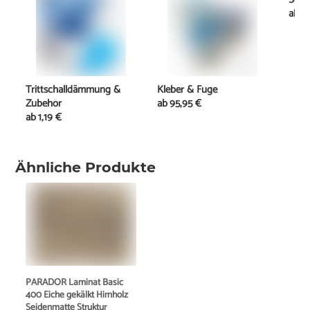
ab
0
Trittschalldämmung &
Kleber & Fuge
Zubehör
ab
95,95 €
ab
1,19 €
Ähnliche Produkte
PARADOR Laminat Basic
400 Eiche gekälkt Hirnholz
Seidenmatte Struktur