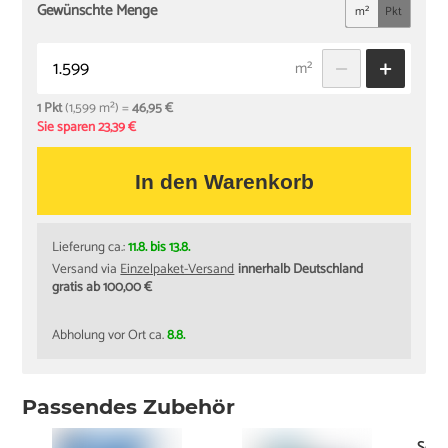
Gewünschte Menge
m²
Pkt
m²
1 Pkt
(1,599 m²) =
46,95 €
Sie sparen 23,39 €
In den Warenkorb
Lieferung ca.:
11.8. bis 13.8.
Versand via
Einzelpaket-Versand
innerhalb Deutschland
gratis ab 100,00 €
Abholung vor Ort ca.
8.8.
Passendes Zubehör
Socke