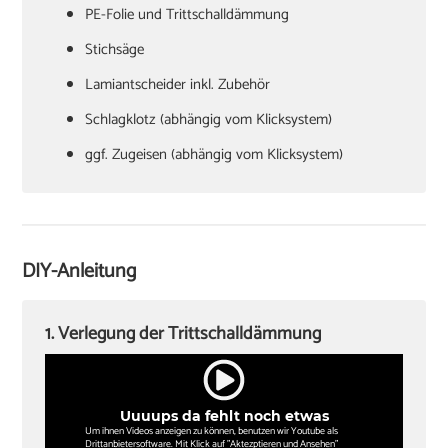
PE-Folie und Trittschalldämmung
Stichsäge
Lamiantscheider inkl. Zubehör
Schlagklotz (abhängig vom Klicksystem)
ggf. Zugeisen (abhängig vom Klicksystem)
Hammer
Verlegekeile
Cuttermesser
DIY-Anleitung
Winkel oder Schmiege
Zollstock
1. Verlegung der Trittschalldämmung
Kappsäge
Knieschoner
Uuuups da fehlt noch etwas
Um ihnen Videos anzeigen zu können, benutzen wir Youtube als
Drittanbietersoftware. Mit Klick auf "Aktezptieren und Ansehen"