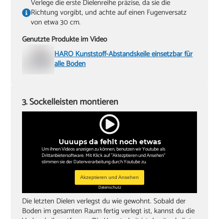
Verlege die erste Dielenreihe präzise, da sie die
Richtung vorgibt, und achte auf einen Fugenversatz
von etwa 30 cm.
Genutzte Produkte im Video
HARO Kunststoff-Abstandskeile einsetzbar für
alle Böden
3. Sockelleisten montieren
Uuuups da fehlt noch etwas
Um ihnen Videos anzeigen zu können, benutzen wir Youtube als
Drittanbietersoftware. Mit Klick auf "Aktezptieren und Ansehen"
stimmen sie der Datenverarbeitung durch Youtube zu.
Akzeptieren und Ansehen
Datenschutz
Die letzten Dielen verlegst du wie gewohnt. Sobald der
Boden im gesamten Raum fertig verlegt ist, kannst du die