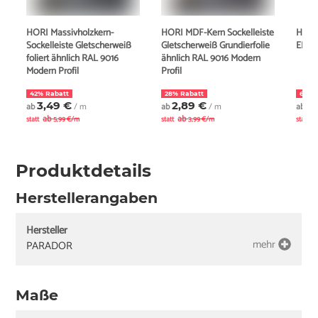
HORI Massivholzkern-
HORI MDF-Kern Sockelleiste
HORI 
Sockelleiste Gletscherweiß
Gletscherweiß Grundierfolie
EPS 
foliert ähnlich RAL 9016
ähnlich RAL 9016 Modern
Modern Profil
Profil
42% Rabatt
28% Rabatt
68% 
3,49 €
2,89 €
1,
ab
/ m
ab
/ m
ab
ab
ab
a
statt
5,99 €/m
statt
3,99 €/m
statt
Produktdetails
Herstellerangaben
Hersteller
mehr
PARADOR
Maße