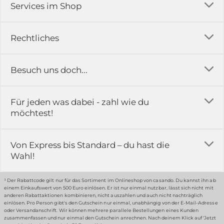
Services im Shop
Versandkosten
Rechtliches
Ratgeber
Impressum
Besuch uns doch...
Erfahrungsberichte & Bewertungen
AGB
FAQ
in der Ausstellung...
Für jeden was dabei - zahl wie du
Rückgabe & Reklamation
Kontakt
möchtest!
Datenschutz
Das ist casando
Holz-Richter GmbH
Schmiedeweg 1
Batteriegesetz
Karriere
Von Express bis Standard – du hast die
51789 Lindlar
Wahl!
Widerrufsrecht
Gewerbekunden
Hinweis:
Hunde sind in der Ausstellung erlaubt
Datenschutz-Einstellung
Grounding Page
¹ Der Rabattcode gilt nur für das Sortiment im Onlineshop von casando. Du kannst ihn ab
einem Einkaufswert von 500 Euro einlösen. Er ist nur einmal nutzbar, lässt sich nicht mit
Erklärung zur Barrierefreiheit
anderen Rabattaktionen kombinieren, nicht auszahlen und auch nicht nachträglich
einlösen. Pro Person gibt's den Gutschein nur einmal, unabhängig von der E-Mail-Adresse
… oder in unserem Fachmarkt
oder Versandanschrift. Wir können mehrere parallele Bestellungen eines Kunden
zusammenfassen und nur einmal den Gutschein anrechnen. Nach deinem Klick auf 'Jetzt