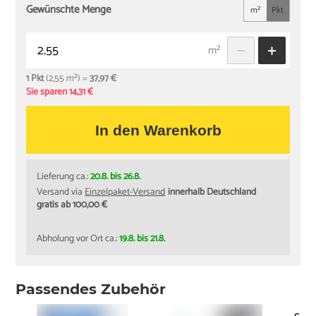
Gewünschte Menge
m²
Pkt
m²
1 Pkt
(2,55 m²) =
37,97 €
Sie sparen 14,31 €
In den Warenkorb
Lieferung ca.:
20.8. bis 26.8.
Versand via
Einzelpaket-Versand
innerhalb Deutschland
gratis ab 100,00 €
Abholung vor Ort ca.:
19.8. bis 21.8.
Passendes Zubehör