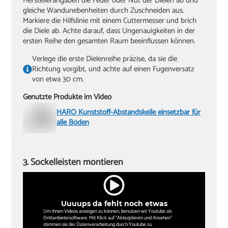
Herstellerangaben die Feder oder Nut der Dielen ab und
gleiche Wandunebenheiten durch Zuschneiden aus.
Markiere die Hilfslinie mit einem Cuttermesser und brich
die Diele ab. Achte darauf, dass Ungenauigkeiten in der
ersten Reihe den gesamten Raum beeinflussen können.
Verlege die erste Dielenreihe präzise, da sie die
Richtung vorgibt, und achte auf einen Fugenversatz
von etwa 30 cm.
Genutzte Produkte im Video
HARO Kunststoff-Abstandskeile einsetzbar für
alle Böden
3. Sockelleisten montieren
Uuuups da fehlt noch etwas
Um ihnen Videos anzeigen zu können, benutzen wir Youtube als
Drittanbietersoftware. Mit Klick auf "Aktezptieren und Ansehen"
stimmen sie der Datenverarbeitung durch Youtube zu.