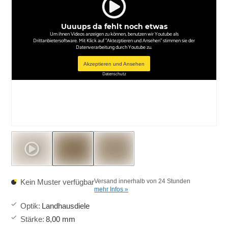
Uuuups da fehlt noch etwas
Um ihnen Videos anzeigen zu können, benutzen wir Youtube als
Drittanbietersoftware. Mit Klick auf "Aktezptieren und Ansehen" stimmen sie der
Datenverarbeitung durch Youtube zu.
Akzeptieren und Ansehen
Datenschutz
Kein Muster verfügbar
Versand innerhalb von 24 Stunden
mehr Infos »
Optik
:
Landhausdiele
Stärke
:
8,00 mm