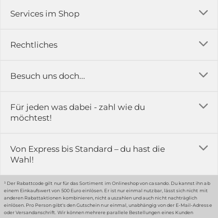
Services im Shop
Versandkosten
Rechtliches
Ratgeber
Impressum
Besuch uns doch...
Erfahrungsberichte & Bewertungen
AGB
FAQ
in der Ausstellung...
Für jeden was dabei - zahl wie du
Rückgabe & Reklamation
Kontakt
möchtest!
Datenschutz
Das ist casando
Holz-Richter GmbH
Schmiedeweg 1
Batteriegesetz
Karriere
Von Express bis Standard – du hast die
51789 Lindlar
Wahl!
Widerrufsrecht
Gewerbekunden
Hinweis:
Hunde sind in der Ausstellung erlaubt
Datenschutz-Einstellung
Grounding Page
¹ Der Rabattcode gilt nur für das Sortiment im Onlineshop von casando. Du kannst ihn ab
einem Einkaufswert von 500 Euro einlösen. Er ist nur einmal nutzbar, lässt sich nicht mit
Erklärung zur Barrierefreiheit
anderen Rabattaktionen kombinieren, nicht auszahlen und auch nicht nachträglich
einlösen. Pro Person gibt's den Gutschein nur einmal, unabhängig von der E-Mail-Adresse
… oder in unserem Fachmarkt
oder Versandanschrift. Wir können mehrere parallele Bestellungen eines Kunden