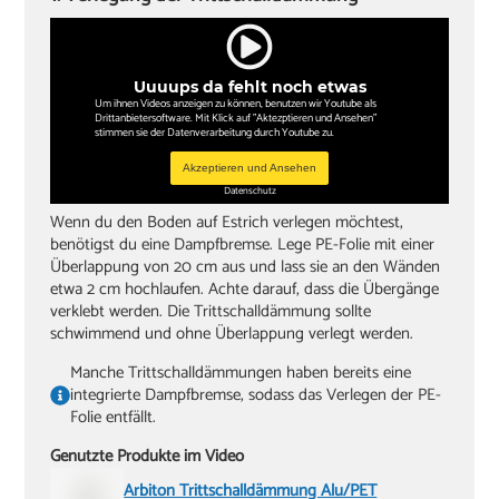
Kappsäge
Knieschoner
Uuuups da fehlt noch etwas
Um ihnen Videos anzeigen zu können, benutzen wir Youtube als
Drittanbietersoftware. Mit Klick auf "Aktezptieren und Ansehen"
stimmen sie der Datenverarbeitung durch Youtube zu.
Akzeptieren und Ansehen
Datenschutz
Wenn du den Boden auf Estrich verlegen möchtest,
benötigst du eine Dampfbremse. Lege PE-Folie mit einer
Überlappung von 20 cm aus und lass sie an den Wänden
etwa 2 cm hochlaufen. Achte darauf, dass die Übergänge
verklebt werden. Die Trittschalldämmung sollte
schwimmend und ohne Überlappung verlegt werden.
Manche Trittschalldämmungen haben bereits eine
integrierte Dampfbremse, sodass das Verlegen der PE-
Folie entfällt.
Genutzte Produkte im Video
Arbiton Trittschalldämmung Alu/PET