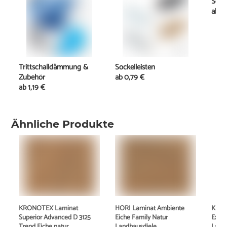
Schi
ab
11
Trittschalldämmung &
Sockelleisten
Zubehör
ab
0,79 €
ab
1,19 €
Ähnliche Produkte
KRONOTEX Laminat
HORI Laminat Ambiente
KRON
Superior Advanced D 3125
Eiche Family Natur
Exqui
Trend Eiche natur
Landhausdiele
Land