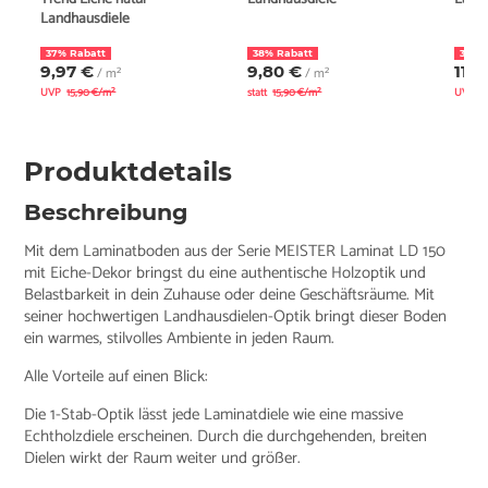
Landhausdiele
37% Rabatt
38% Rabatt
30% 
9,97 €
9,80 €
11,8
/ m²
/ m²
UVP
15,90 €/m²
statt
15,90 €/m²
UVP
1
Produktdetails
Beschreibung
Mit dem Laminatboden aus der Serie MEISTER Laminat LD 150
mit Eiche-Dekor bringst du eine authentische Holzoptik und
Belastbarkeit in dein Zuhause oder deine Geschäftsräume. Mit
seiner hochwertigen Landhausdielen-Optik bringt dieser Boden
ein warmes, stilvolles Ambiente in jeden Raum.
Alle Vorteile auf einen Blick:
Die 1-Stab-Optik lässt jede Laminatdiele wie eine massive
Echtholzdiele erscheinen. Durch die durchgehenden, breiten
Dielen wirkt der Raum weiter und größer.