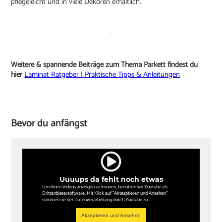
pflegeleicht und in viele Dekoren erhältlich.
Weitere & spannende Beiträge zum Thema Parkett findest du
hier
Laminat Ratgeber | Praktische Tipps & Anleitungen
Bevor du anfängst
Uuuups da fehlt noch etwas
Um ihnen Videos anzeigen zu können, benutzen wir Youtube als
Drittanbietersoftware. Mit Klick auf "Aktezptieren und Ansehen"
stimmen sie der Datenverarbeitung durch Youtube zu.
Akzeptieren und Ansehen