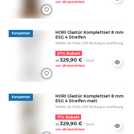
ab
statt
346,13 €/Stück
HORI Glastür Komplettset 8 mm
Komplettset
ESG 4 Streifen
Wählen Sie Maße, DIN-Richtung & Ausführung
27% Rabatt
329,90 €
ab
/ Stück
ab
statt
451,60 €/Stück
HORI Glastür Komplettset 8 mm
Komplettset
ESG 4 Streifen matt
Wählen Sie Maße, DIN-Richtung & Ausführung
17% Rabatt
329,90 €
ab
/ Stück
ab
statt
396,13 €/Stück