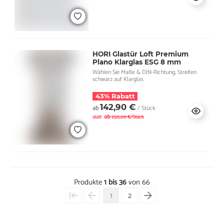
HORI Glastür Loft Premium
Plano Klarglas ESG 8 mm
Wählen Sie Maße & DIN-Richtung, Streifen
schwarz auf Klarglas
43% Rabatt
142,90 €
ab
/ Stück
ab
statt
250,00 €/Stück
Produkte
1 bis 36
von 66
1
2