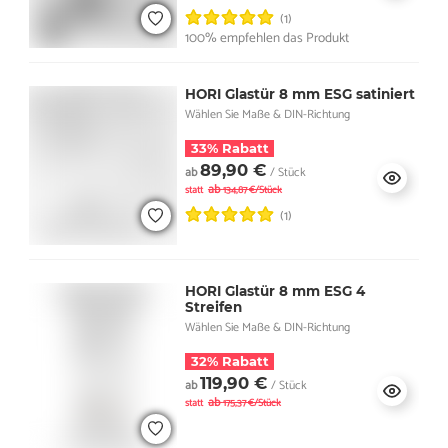
(1)
100% empfehlen das Produkt
HORI Glastür 8 mm ESG satiniert
Wählen Sie Maße & DIN-Richtung
33% Rabatt
89,90 €
ab
/ Stück
ab
statt
134,87 €/Stück
(1)
HORI Glastür 8 mm ESG 4
Streifen
Wählen Sie Maße & DIN-Richtung
32% Rabatt
119,90 €
ab
/ Stück
ab
statt
175,37 €/Stück