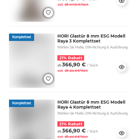
ab
statt
607,82 €/Stück
HORI Glastür 8 mm ESG Modell
Komplettset
Raya 3 Komplettset
Wählen Sie Maße, DIN-Richtung & Ausführung
21% Rabatt
366,90 €
ab
/ Stück
ab
statt
466,18 €/Stück
HORI Glastür 8 mm ESG Modell
Komplettset
Raya 4 Komplettset
Wählen Sie Maße, DIN-Richtung & Ausführung
21% Rabatt
366,90 €
ab
/ Stück
ab
statt
466,18 €/Stück