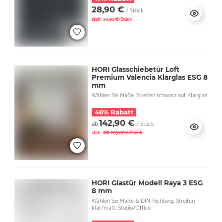
28,90 €
/ Stück
statt
34,90 €/Stück
HORI Glasschiebetür Loft
Premium Valencia Klarglas ESG 8
mm
Wählen Sie Maße, Streifen schwarz auf Klarglas
46% Rabatt
142,90 €
ab
/ Stück
ab
statt
265,00 €/Stück
HORI Glastür Modell Raya 3 ESG
8 mm
Wählen Sie Maße & DIN-Richtung, Streifen
klar/matt, Studio/Office