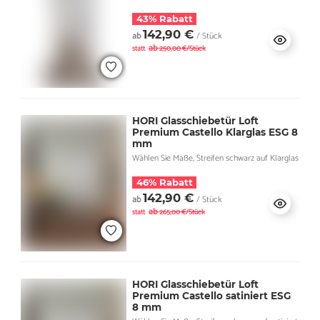
43% Rabatt
142,90 €
ab
/ Stück
ab
statt
250,00 €/Stück
HORI Glasschiebetür Loft
Premium Castello Klarglas ESG 8
mm
Wählen Sie Maße, Streifen schwarz auf Klarglas
46% Rabatt
142,90 €
ab
/ Stück
ab
statt
265,00 €/Stück
HORI Glasschiebetür Loft
Premium Castello satiniert ESG
8 mm