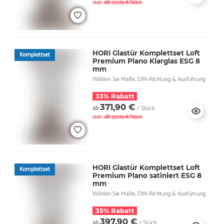
ab
statt
557,82 €/Stück
HORI Glastür Komplettset Loft
Komplettset
Premium Plano Klarglas ESG 8
mm
Wählen Sie Maße, DIN-Richtung & Ausführung
33% Rabatt
371,90 €
ab
/ Stück
ab
statt
557,82 €/Stück
HORI Glastür Komplettset Loft
Komplettset
Premium Plano satiniert ESG 8
mm
Wählen Sie Maße, DIN-Richtung & Ausführung
35% Rabatt
397,90 €
ab
/ Stück