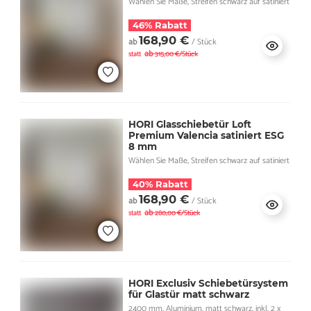
Wählen Sie Maße, Streifen schwarz auf satiniert
46% Rabatt
168,90 €
ab
/ Stück
ab
statt
315,00 €/Stück
HORI Glasschiebetür Loft
Premium Valencia satiniert ESG
8 mm
Wählen Sie Maße, Streifen schwarz auf satiniert
40% Rabatt
168,90 €
ab
/ Stück
ab
statt
280,00 €/Stück
HORI Exclusiv Schiebetürsystem
für Glastür matt schwarz
2400 mm, Aluminium, matt schwarz, inkl. 2 x