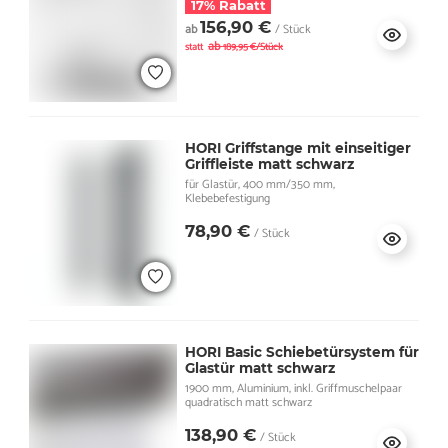
17% Rabatt
156,90 €
ab
/ Stück
ab
statt
189,95 €/Stück
HORI Griffstange mit einseitiger
Griffleiste matt schwarz
für Glastür, 400 mm/350 mm,
Klebebefestigung
78,90 €
/ Stück
HORI Basic Schiebetürsystem für
Glastür matt schwarz
1900 mm, Aluminium, inkl. Griffmuschelpaar
quadratisch matt schwarz
138,90 €
/ Stück