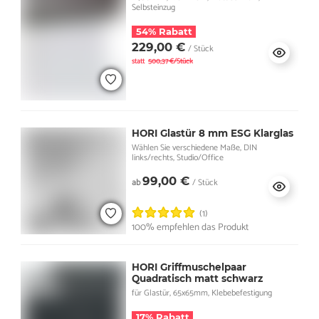
Selbsteinzug
54% Rabatt
229,00 €
/ Stück
statt
500,37 €/Stück
HORI Glastür 8 mm ESG Klarglas
Wählen Sie verschiedene Maße, DIN
links/rechts, Studio/Office
99,00 €
ab
/ Stück
(1)
100% empfehlen das Produkt
HORI Griffmuschelpaar
Quadratisch matt schwarz
für Glastür, 65x65mm, Klebebefestigung
17% Rabatt