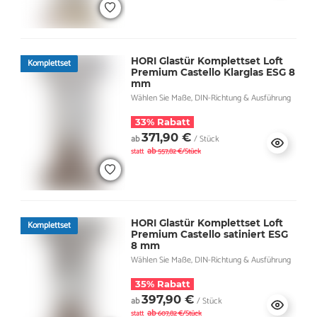
HORI Glastür Komplettset Loft
Komplettset
Premium Castello Klarglas ESG 8
mm
Wählen Sie Maße, DIN-Richtung & Ausführung
33% Rabatt
371,90 €
ab
/ Stück
ab
statt
557,82 €/Stück
HORI Glastür Komplettset Loft
Komplettset
Premium Castello satiniert ESG
8 mm
Wählen Sie Maße, DIN-Richtung & Ausführung
35% Rabatt
397,90 €
ab
/ Stück
ab
statt
607,82 €/Stück