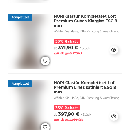
HORI Glastür Komplettset Loft
Komplettset
Premium Cubes Klarglas ESG 8
mm
Wählen Sie Maße, DIN-Richtung & Ausführung
33% Rabatt
371,90 €
ab
/ Stück
ab
statt
557,82 €/Stück
HORI Glastür Komplettset Loft
Komplettset
Premium Lines satiniert ESG 8
mm
Wählen Sie Maße, DIN-Richtung & Ausführung
35% Rabatt
397,90 €
ab
/ Stück
ab
statt
607,82 €/Stück