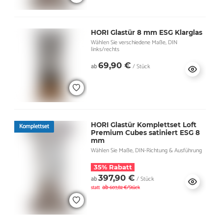
HORI Glastür 8 mm ESG Klarglas
Wählen Sie verschiedene Maße, DIN
links/rechts
69,90 €
ab
/ Stück
HORI Glastür Komplettset Loft
Komplettset
Premium Cubes satiniert ESG 8
mm
Wählen Sie Maße, DIN-Richtung & Ausführung
35% Rabatt
397,90 €
ab
/ Stück
ab
statt
607,82 €/Stück