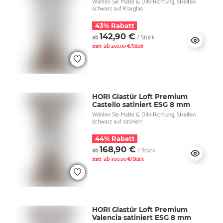
Wählen Sie Maße & DIN-Richtung, Streifen
schwarz auf Klarglas
43% Rabatt
142,90 €
ab
/ Stück
ab
statt
250,00 €/Stück
HORI Glastür Loft Premium
Castello satiniert ESG 8 mm
Wählen Sie Maße & DIN-Richtung, Streifen
schwarz auf satiniert
44% Rabatt
168,90 €
ab
/ Stück
ab
statt
300,00 €/Stück
HORI Glastür Loft Premium
Valencia satiniert ESG 8 mm