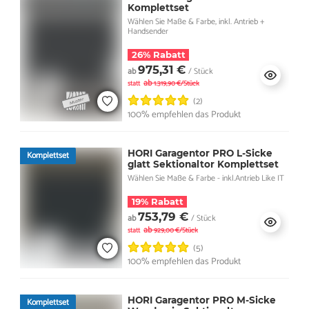
Komplettset
Wählen Sie Maße & Farbe, inkl. Antrieb +
Handsender
26% Rabatt
975,31 €
ab
/ Stück
ab
statt
1.319,90 €/Stück
(2)
100% empfehlen das Produkt
HORI Garagentor PRO L-Sicke
Komplettset
glatt Sektionaltor Komplettset
Wählen Sie Maße & Farbe - inkl.Antrieb Like IT
19% Rabatt
753,79 €
ab
/ Stück
ab
statt
929,00 €/Stück
(5)
100% empfehlen das Produkt
HORI Garagentor PRO M-Sicke
Komplettset