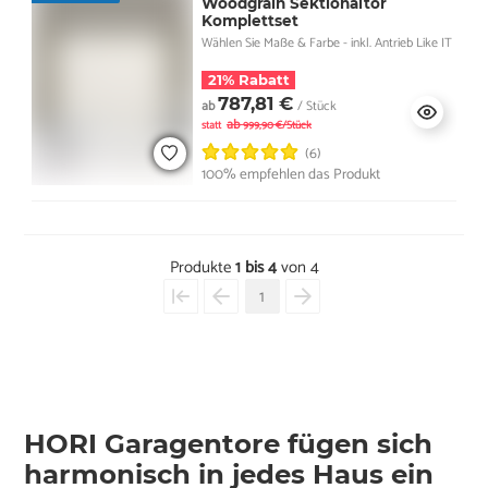
Woodgrain Sektionaltor
Komplettset
Wählen Sie Maße & Farbe - inkl. Antrieb Like IT
21% Rabatt
787,81 €
ab
/ Stück
ab
statt
999,90 €/Stück
(6)
100% empfehlen das Produkt
Produkte
1 bis 4
von 4
1
HORI Garagentore fügen sich
harmonisch in jedes Haus ein