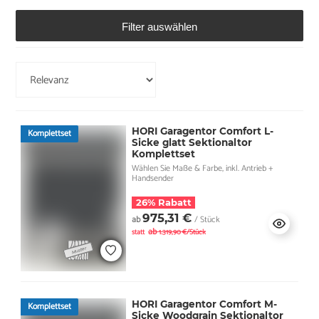
Filter auswählen
HORI Garagentor Comfort L-
Komplettset
Sicke glatt Sektionaltor
Komplettset
Wählen Sie Maße & Farbe, inkl. Antrieb +
Handsender
26% Rabatt
975,31 €
ab
/ Stück
ab
statt
1.319,90 €/Stück
HORI Garagentor Comfort M-
Komplettset
Sicke Woodgrain Sektionaltor