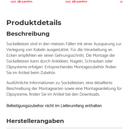
ab
ab
a
statt
5,99 €/m
statt
3,99 €/m
statt
Produktdetails
Beschreibung
Sockelleisten sind in den meisten Fällen mit einer Aussparung zur
Verlegung von Kabeln ausgestattet. Für die Verarbeitung an
Ecken empfehlen wir einen Gehrungsschnitt. Die Montage der
Sockelleisten kann durch Ankleben, Nageln, Schrauben oder
Clipsysteme erfolgen. Entsprechendes Montagezubehör finden
Sie im Artikel beim Zubehör.
Ausführliche Informationen zu Sockelleisten, eine detaillierte
Beschreibung der Montagearten sowie eine Montageanleitung für
Clipsysteme, finden Sie im Artikel bei den Downloads.
Befestigungszubehör nicht im Lieferumfang enthalten
Herstellerangaben