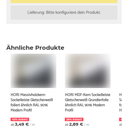
Lieferung: Bitte konfiguriere dein Produkt.
Ähnliche Produkte
HORI Massivholzkern-
HORI MDF-Kern Sockelleiste
HORI
Sockelleiste Gletscherweiß
Gletscherweiß Grundierfolie
Socke
foliert ähnlich RAL 9016
ähnlich RAL 9016 Modern
folie
Modern Profil
Profil
Hambu
42% Rabatt
28% Rabatt
43% 
3,49 €
2,89 €
3
ab
/ m
ab
/ m
ab