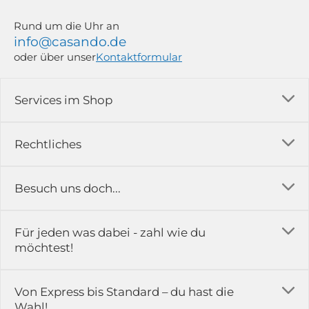
Rund um die Uhr an
info@casando.de
oder über unser
Kontaktformular
Services im Shop
Versandkosten
Rechtliches
Ratgeber
Impressum
Besuch uns doch...
Erfahrungsberichte & Bewertungen
AGB
FAQ
in der Ausstellung...
Für jeden was dabei - zahl wie du
Rückgabe & Reklamation
Kontakt
möchtest!
Datenschutz
Das ist casando
Holz-Richter GmbH
Schmiedeweg 1
Batteriegesetz
Karriere
Von Express bis Standard – du hast die
51789 Lindlar
Wahl!
Widerrufsrecht