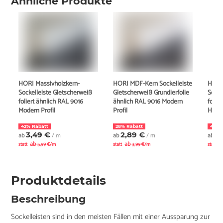
Ähnliche Produkte
HORI Massivholzkern-
HORI MDF-Kern Sockelleiste
HORI
Sockelleiste Gletscherweiß
Gletscherweiß Grundierfolie
Socke
foliert ähnlich RAL 9016
ähnlich RAL 9016 Modern
folie
Modern Profil
Profil
Hambu
42% Rabatt
28% Rabatt
43% 
3,49 €
2,89 €
3
ab
/ m
ab
/ m
ab
ab
ab
a
statt
5,99 €/m
statt
3,99 €/m
statt
Produktdetails
Beschreibung
Sockelleisten sind in den meisten Fällen mit einer Aussparung zur