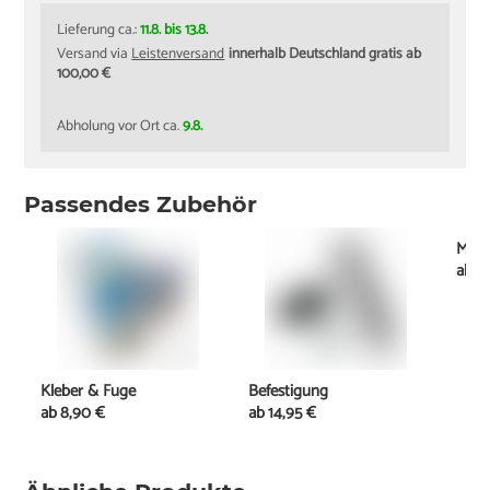
Lieferung ca.:
11.8. bis 13.8.
Versand via
Leistenversand
innerhalb Deutschland gratis ab
100,00 €
Abholung vor Ort ca.
9.8.
Passendes Zubehör
Mont
ab
2
Kleber & Fuge
Befestigung
ab
8,90 €
ab
14,95 €