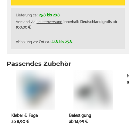
Lieferung ca.:
25.8. bis 28.8.
Versand via
Leistenversand
innerhalb Deutschland gratis ab
100,00 €
Abholung vor Ort ca.:
22.8. bis 25.8.
Passendes Zubehör
Mont
ab
2
Kleber & Fuge
Befestigung
ab
8,90 €
ab
14,95 €