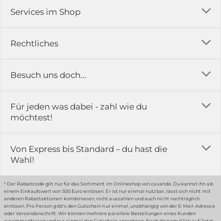
Services im Shop
Versandkosten
Rechtliches
Ratgeber
Impressum
Besuch uns doch...
Erfahrungsberichte & Bewertungen
AGB
FAQ
in der Ausstellung...
Für jeden was dabei - zahl wie du
Rückgabe & Reklamation
Kontakt
möchtest!
Datenschutz
Das ist casando
Holz-Richter GmbH
Schmiedeweg 1
Batteriegesetz
Karriere
Von Express bis Standard – du hast die
51789 Lindlar
Wahl!
Widerrufsrecht
Gewerbekunden
Hinweis:
Hunde sind in der Ausstellung erlaubt
Datenschutz-Einstellung
Grounding Page
¹ Der Rabattcode gilt nur für das Sortiment im Onlineshop von casando. Du kannst ihn ab
einem Einkaufswert von 500 Euro einlösen. Er ist nur einmal nutzbar, lässt sich nicht mit
Erklärung zur Barrierefreiheit
anderen Rabattaktionen kombinieren, nicht auszahlen und auch nicht nachträglich
einlösen. Pro Person gibt's den Gutschein nur einmal, unabhängig von der E-Mail-Adresse
… oder in unserem Fachmarkt
oder Versandanschrift. Wir können mehrere parallele Bestellungen eines Kunden
zusammenfassen und nur einmal den Gutschein anrechnen. Nach deinem Klick auf 'Jetzt