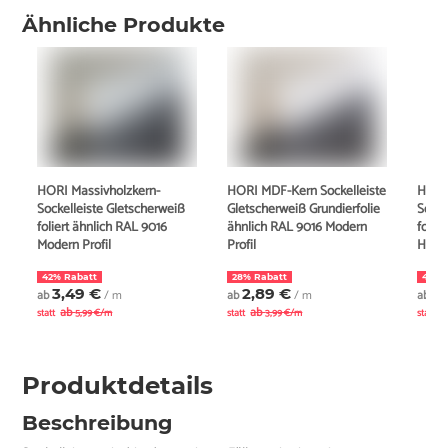
Ähnliche Produkte
HORI Massivholzkern-
HORI MDF-Kern Sockelleiste
HORI
Sockelleiste Gletscherweiß
Gletscherweiß Grundierfolie
Socke
foliert ähnlich RAL 9016
ähnlich RAL 9016 Modern
folie
Modern Profil
Profil
Hambu
42% Rabatt
28% Rabatt
43% 
3,49 €
2,89 €
3
ab
/ m
ab
/ m
ab
ab
ab
a
statt
5,99 €/m
statt
3,99 €/m
statt
Produktdetails
Beschreibung