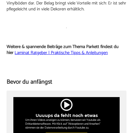
Vinylböden dar. Der Belag bringt viele Vorteile mit sich: Er ist sehr
pflegeleicht und in viele Dekoren erhältlich.
Weitere & spannende Beiträge zum Thema Parkett findest du
hier
Laminat Ratgeber | Praktische Tipps & Anleitungen
Bevor du anfängst
Uuuups da fehlt noch etwas
Um ihnen Videos anzeigen zu können, benutzen wir Youtube als
Drittanbietersoftware. Mit Klick auf "Aktezptieren und Ansehen"
stimmen sie der Datenverarbeitung durch Youtube zu.