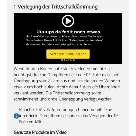
Zollstock
1. Verlegung der Trittschalldämmung
Kappsäge
Knieschoner
Uuuups da fehlt noch etwas
Um ihnen Videos anzeigen zu können, benutzen wir Youtube als
Drittanbietersoftware. Mit Klick auf "Aktezptieren und Ansehen"
stimmen sie der Datenverarbeitung durch Youtube zu.
Akzeptieren und Ansehen
Datenschutz
Wenn du den Boden auf Estrich verlegen möchtest,
benötigst du eine Dampfbremse. Lege PE-Folie mit einer
Überlappung von 20 cm aus und lass sie an den Wänden
etwa 2 cm hochlaufen. Achte darauf, dass die Übergänge
verklebt werden. Die Trittschalldämmung sollte
schwimmend und ohne Überlappung verlegt werden.
Manche Trittschalldämmungen haben bereits eine
integrierte Dampfbremse, sodass das Verlegen der PE-
Folie entfällt.
Genutzte Produkte im Video