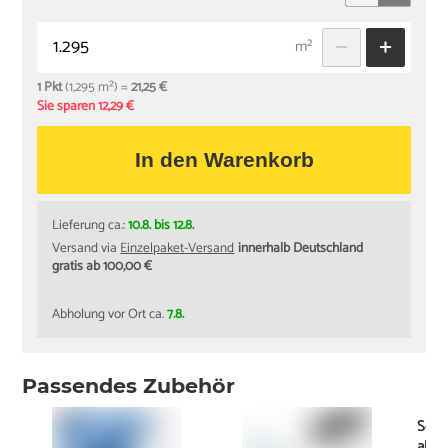
m²
1 Pkt
(1,295 m²) =
21,25 €
Sie sparen 12,29 €
In den Warenkorb
Lieferung ca.:
10.8. bis 12.8.
Versand via
Einzelpaket-Versand
innerhalb Deutschland
gratis ab 100,00 €
Abholung vor Ort ca.
7.8.
Passendes Zubehör
Schi
ab
11