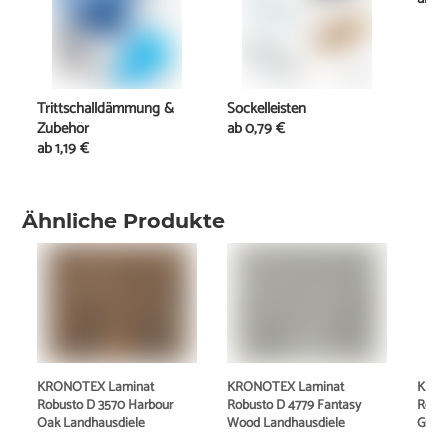
Trittschalldämmung &
Sockelleisten
Zubehör
ab
0,79 €
ab
1,19 €
Ähnliche Produkte
KRONOTEX Laminat
KRONOTEX Laminat
KRON
Robusto D 3570 Harbour
Robusto D 4779 Fantasy
Robu
Oak Landhausdiele
Wood Landhausdiele
Grau