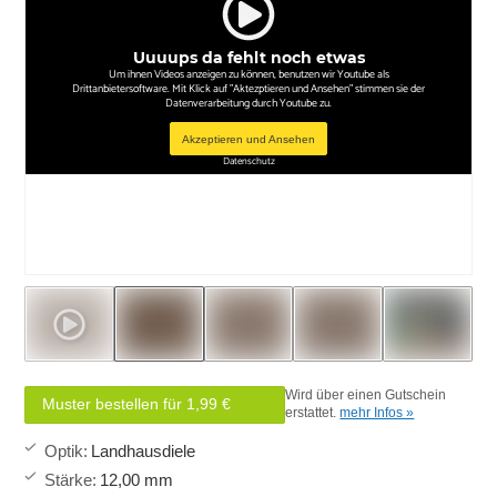
Uuuups da fehlt noch etwas
Um ihnen Videos anzeigen zu können, benutzen wir Youtube als
Drittanbietersoftware. Mit Klick auf "Aktezptieren und Ansehen" stimmen sie der
Datenverarbeitung durch Youtube zu.
Akzeptieren und Ansehen
Datenschutz
Wird über einen Gutschein
Muster bestellen für 1,99 €
erstattet.
mehr Infos »
Optik
:
Landhausdiele
Stärke
:
12,00 mm