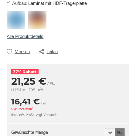
Aufbau
:
Laminat mit HDF-Trägerplatte
Alle Produktdetails
Merken
Teilen
37% Rabatt
21,25 €
/ Pkt
(1 Pkt = 1,295 m²)
16,41 €
/ m²
UVP
25,90 €/m²
(inkl. 19% MwSt., zzgl. Versand)
Gewünschte Menge
m²
Pkt