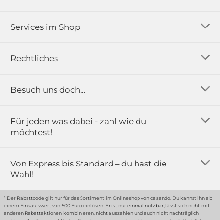
Services im Shop
Versandkosten
Rechtliches
Ratgeber
Impressum
Besuch uns doch...
Erfahrungsberichte & Bewertungen
AGB
FAQ
in der Ausstellung...
Für jeden was dabei - zahl wie du
Rückgabe & Reklamation
Kontakt
möchtest!
Datenschutz
Das ist casando
Holz-Richter GmbH
Schmiedeweg 1
Batteriegesetz
Karriere
Von Express bis Standard – du hast die
51789 Lindlar
Wahl!
Widerrufsrecht
Gewerbekunden
Hinweis:
Hunde sind in der Ausstellung erlaubt
Datenschutz-Einstellung
Grounding Page
¹ Der Rabattcode gilt nur für das Sortiment im Onlineshop von casando. Du kannst ihn ab
einem Einkaufswert von 500 Euro einlösen. Er ist nur einmal nutzbar, lässt sich nicht mit
Erklärung zur Barrierefreiheit
anderen Rabattaktionen kombinieren, nicht auszahlen und auch nicht nachträglich