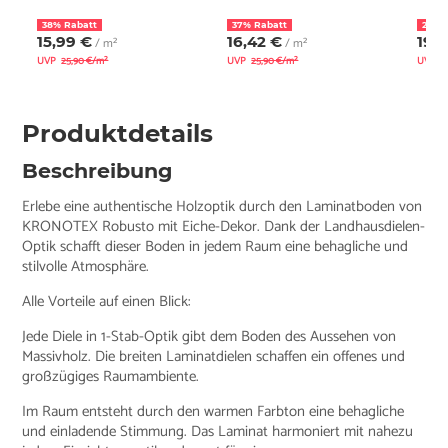
38% Rabatt
37% Rabatt
25% 
15,99 €
16,42 €
19,
/ m²
/ m²
UVP
25,90 €/m²
UVP
25,90 €/m²
UVP
2
Produktdetails
Beschreibung
Erlebe eine authentische Holzoptik durch den Laminatboden von
KRONOTEX Robusto mit Eiche-Dekor. Dank der Landhausdielen-
Optik schafft dieser Boden in jedem Raum eine behagliche und
stilvolle Atmosphäre.
Alle Vorteile auf einen Blick:
Jede Diele in 1-Stab-Optik gibt dem Boden des Aussehen von
Massivholz. Die breiten Laminatdielen schaffen ein offenes und
großzügiges Raumambiente.
Im Raum entsteht durch den warmen Farbton eine behagliche
und einladende Stimmung. Das Laminat harmoniert mit nahezu