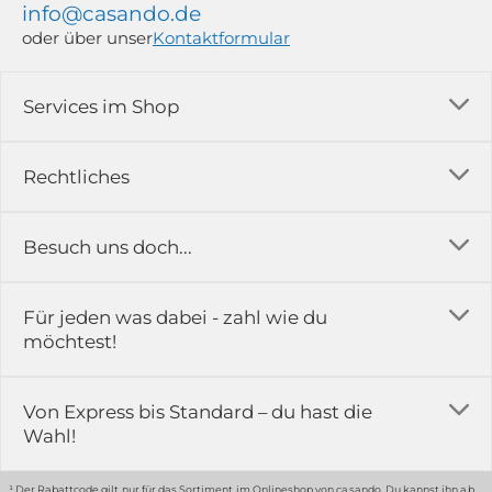
info@casando.de
oder über unser
Kontaktformular
Services im Shop
Versandkosten
Rechtliches
Ratgeber
Impressum
Besuch uns doch...
Erfahrungsberichte & Bewertungen
AGB
FAQ
in der Ausstellung...
Für jeden was dabei - zahl wie du
Rückgabe & Reklamation
Kontakt
möchtest!
Datenschutz
Das ist casando
Holz-Richter GmbH
Schmiedeweg 1
Batteriegesetz
Karriere
Von Express bis Standard – du hast die
51789 Lindlar
Wahl!
Widerrufsrecht
Gewerbekunden
Hinweis:
Hunde sind in der Ausstellung erlaubt
Datenschutz-Einstellung
Grounding Page
¹ Der Rabattcode gilt nur für das Sortiment im Onlineshop von casando. Du kannst ihn ab