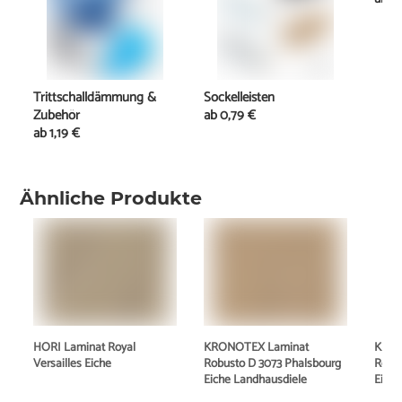
Trittschalldämmung &
Sockelleisten
Zubehör
ab
0,79 €
ab
1,19 €
Ähnliche Produkte
HORI Laminat Royal
KRONOTEX Laminat
KRON
Versailles Eiche
Robusto D 3073 Phalsbourg
Robu
Eiche Landhausdiele
Eiche