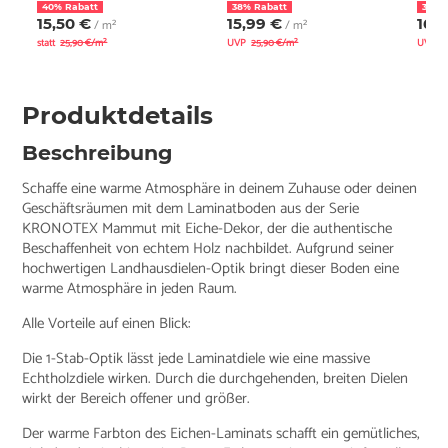
40% Rabatt
38% Rabatt
38% 
15,50 €
15,99 €
16,1
/ m²
/ m²
statt
25,90 €/m²
UVP
25,90 €/m²
UVP
2
Produktdetails
Beschreibung
Schaffe eine warme Atmosphäre in deinem Zuhause oder deinen
Geschäftsräumen mit dem Laminatboden aus der Serie
KRONOTEX Mammut mit Eiche-Dekor, der die authentische
Beschaffenheit von echtem Holz nachbildet. Aufgrund seiner
hochwertigen Landhausdielen-Optik bringt dieser Boden eine
warme Atmosphäre in jeden Raum.
Alle Vorteile auf einen Blick:
Die 1-Stab-Optik lässt jede Laminatdiele wie eine massive
Echtholzdiele wirken. Durch die durchgehenden, breiten Dielen
wirkt der Bereich offener und größer.
Der warme Farbton des Eichen-Laminats schafft ein gemütliches,