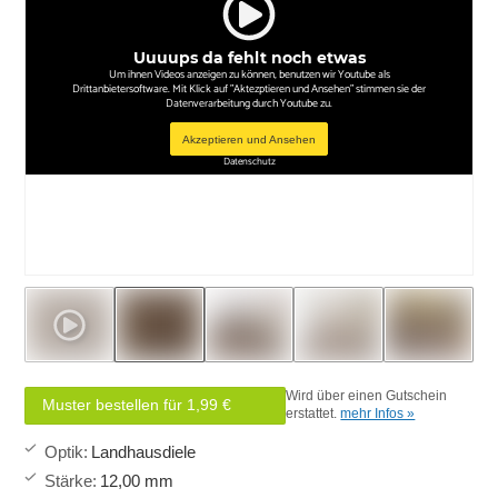
Uuuups da fehlt noch etwas
Um ihnen Videos anzeigen zu können, benutzen wir Youtube als
Drittanbietersoftware. Mit Klick auf "Aktezptieren und Ansehen" stimmen sie der
Datenverarbeitung durch Youtube zu.
Akzeptieren und Ansehen
Datenschutz
Wird über einen Gutschein
Muster bestellen für 1,99 €
erstattet.
mehr Infos »
Optik
:
Landhausdiele
Stärke
:
12,00 mm