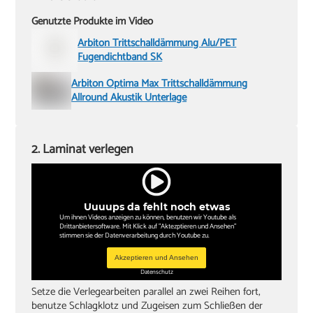
Genutzte Produkte im Video
Arbiton Trittschalldämmung Alu/PET
Fugendichtband SK
Arbiton Optima Max Trittschalldämmung
Allround Akustik Unterlage
2. Laminat verlegen
Uuuups da fehlt noch etwas
Um ihnen Videos anzeigen zu können, benutzen wir Youtube als
Drittanbietersoftware. Mit Klick auf "Aktezptieren und Ansehen"
stimmen sie der Datenverarbeitung durch Youtube zu.
Akzeptieren und Ansehen
Datenschutz
Setze die Verlegearbeiten parallel an zwei Reihen fort,
benutze Schlagklotz und Zugeisen zum Schließen der