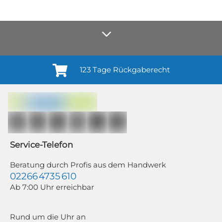
123 Tage Rückgaberecht
Anmelden¹
Du willigst ein in den Erhalt regelmäßiger Neuigkeiten und Informationen zu
Produkten, Dienstleistungen, Aktionen und Zufriedenheitsbefragungen von
casando (Holz-Richter GmbH) sowie zur Interessen-Analyse durch
Auswertung individueller Öffnungs- und Klickraten (dazu nutzen wir
Mailchimp in Kombination mit Google). Deine Einwilligung kannst du
jederzeit mit Wirkung für die Zukunft und ohne Angabe von Gründen
widerrufen; z. B. durch Klick auf den Abmeldelink am Ende jedes Newsletters.
Service-Telefon
Weitere Informationen findest du in unserer Datenschutzerklärung.
Beratung durch Profis aus dem Handwerk
02266 4735 610
Ab 7:00 Uhr erreichbar
Rund um die Uhr an