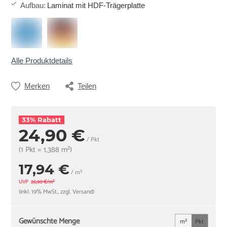
Aufbau
:
Laminat mit HDF-Trägerplatte
Alle Produktdetails
Merken
Teilen
33% Rabatt
24,90 €
/ Pkt
(1 Pkt = 1,388 m²)
17,94 €
/ m²
UVP
26,90 €/m²
(inkl. 19% MwSt., zzgl. Versand)
Gewünschte Menge
m²
Pkt