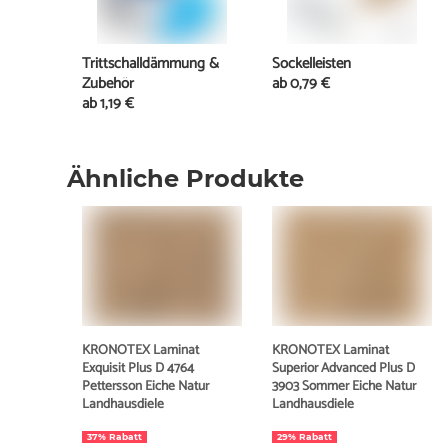
Trittschalldämmung &
Sockelleisten
Zubehör
ab
0,79 €
ab
1,19 €
Ähnliche Produkte
KRONOTEX Laminat
KRONOTEX Laminat
Exquisit Plus D 4764
Superior Advanced Plus D
Pettersson Eiche Natur
3903 Sommer Eiche Natur
Landhausdiele
Landhausdiele
37% Rabatt
29% Rabatt