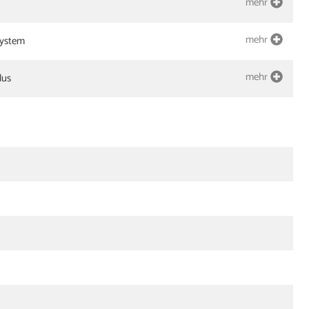
mehr
mehr
ystem
mehr
lus