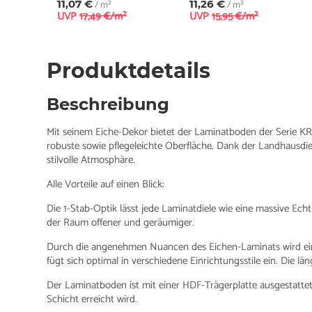
11,07 €
/ m²
11,26 €
/ m²
UVP
17,49 €/m²
UVP
15,95 €/m²
Produktdetails
Beschreibung
Mit seinem Eiche-Dekor bietet der Laminatboden der Serie K
robuste sowie pflegeleichte Oberfläche. Dank der Landhausdi
stilvolle Atmosphäre.
Alle Vorteile auf einen Blick:
Die 1-Stab-Optik lässt jede Laminatdiele wie eine massive Ech
der Raum offener und geräumiger.
Durch die angenehmen Nuancen des Eichen-Laminats wird ei
fügt sich optimal in verschiedene Einrichtungsstile ein. Die l
Der Laminatboden ist mit einer HDF-Trägerplatte ausgestattet. 
Schicht erreicht wird.