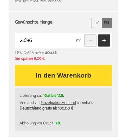
(inkl. 19% MwSt., zzgl. Versand)
Gewünschte Menge
m²
Pkt
m²
1 Pkt
(2,696 m²) =
40,41 €
Sie sparen 8,09 €
In den Warenkorb
Lieferung ca.:
10.8. bis 12.8.
Versand via
Einzelpaket-Versand
innerhalb
Deutschland gratis ab 100,00 €
Abholung vor Ort ca.
7.8.