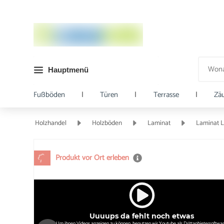
Hauptmenü
Fußböden
|
Türen
|
Terrasse
|
Zä
Holzhandel
Holzböden
Laminat
Laminat 
Produkt vor Ort erleben
Uuuups da fehlt noch etwas
Um ihnen Videos anzeigen zu können, benutzen wir Youtube als Drittanbietersoftwar