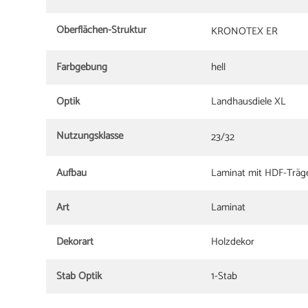
Oberflächen-Struktur
KRONOTEX ER
Farbgebung
hell
Optik
Landhausdiele XL
Nutzungsklasse
23/32
Aufbau
Laminat mit HDF-Träge
Art
Laminat
Dekorart
Holzdekor
Stab Optik
1-Stab