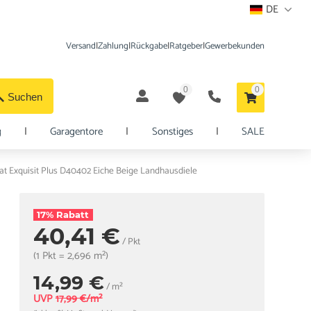
DE
Versand
|
Zahlung
|
Rückgabe
|
Ratgeber
|
Gewerbekunden
0
0
Suchen
g
|
Garagentore
|
Sonstiges
|
SALE
Exquisit Plus D40402 Eiche Beige Landhausdiele
17% Rabatt
40,41 €
/ Pkt
(1 Pkt = 2,696 m²)
14,99 €
/ m²
UVP
17,99 €/m²