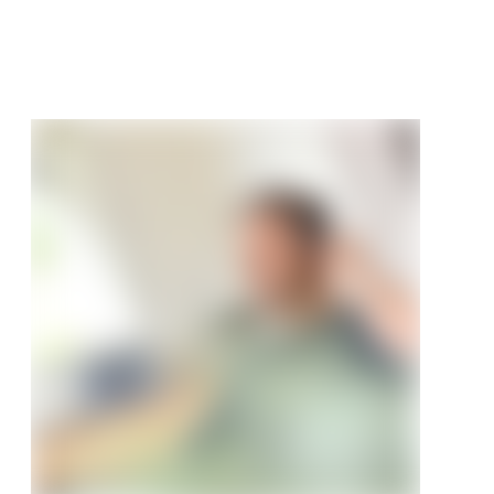
/ m²
49 €/m²