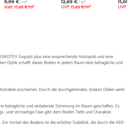
9,99 €
/ m²
12,69 €
/ m²
11,09 €
statt
17,49 €/m²
UVP
17,49 €/m²
UVP
17,
RONOTEX Exquisit plus eine ansprechende Holzoptik und eine
elen-Optik schafft dieser Boden in jedem Raum eine behagliche und
tholzdiele erscheinen. Durch die durchgehenden, breiten Dielen wirkt
ne behagliche und einladende Stimmung im Raum geschaffen. Es
ängs- und stirnseitige Fase gibt dem Boden Tiefe und Charakter.
Ein Vorteil des Bodens ist die erhöhte Stabilität, die durch die HDF-