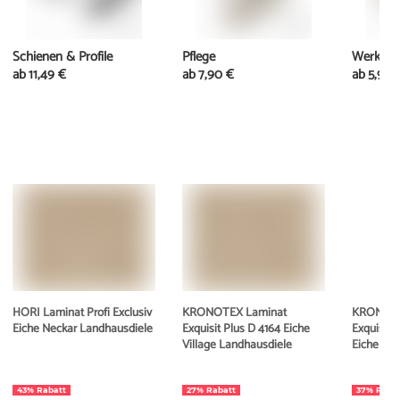
Schienen & Profile
Pflege
Werkzeu
ab
11,49 €
ab
7,90 €
ab
5,95 
HORI Laminat Profi Exclusiv
KRONOTEX Laminat
KRONOTE
Eiche Neckar Landhausdiele
Exquisit Plus D 4164 Eiche
Exquisit 
Village Landhausdiele
Eiche We
43% Rabatt
27% Rabatt
37% Raba