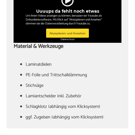
Uuuups da fehlt noch etwas
Um ihnen Videos anzeigen zu können, benutzen wir Youtube als
Drittanbietersoftware. Mit Klick auf "Aktezptieren und Ansehen"
stimmen sie der Datenverarbeitung durch Youtube zu.
Akzeptieren und Ansehen
Datenschutz
Material & Werkzeuge
Laminatdielen
PE-Folie und Trittschalldämmung
Stichsäge
Lamiantscheider inkl. Zubehör
Schlagklotz (abhängig vom Klicksystem)
ggf. Zugeisen (abhängig vom Klicksystem)
Hammer