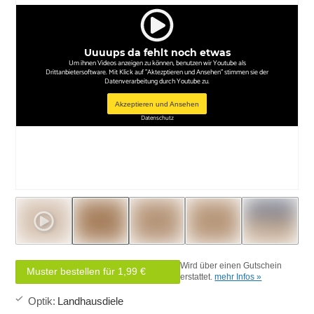
Uuuups da fehlt noch etwas
Um ihnen Videos anzeigen zu können, benutzen wir Youtube als
Drittanbietersoftware. Mit Klick auf "Aktezptieren und Ansehen" stimmen sie der
Datenverarbeitung durch Youtube zu.
Akzeptieren und Ansehen
Datenschutz
Wird über einen Gutschein
Muster bestellen für 1,99 €
erstattet.
mehr Infos »
Optik
:
Landhausdiele