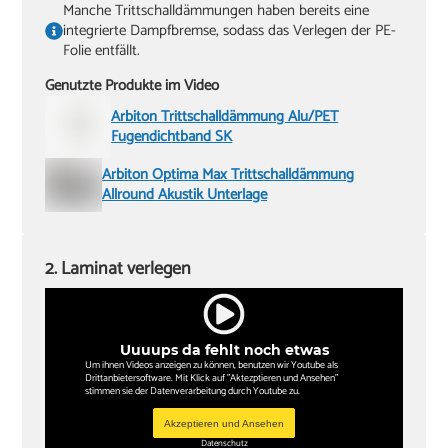
Manche Trittschalldämmungen haben bereits eine
integrierte Dampfbremse, sodass das Verlegen der PE-
Folie entfällt.
Genutzte Produkte im Video
Arbiton Trittschalldämmung Alu/PET
Fugendichtband SK
Arbiton Optima Max Trittschalldämmung
Allround Akustik Unterlage
2. Laminat verlegen
Uuuups da fehlt noch etwas
Um ihnen Videos anzeigen zu können, benutzen wir Youtube als
Drittanbietersoftware. Mit Klick auf "Aktezptieren und Ansehen"
stimmen sie der Datenverarbeitung durch Youtube zu.
Akzeptieren und Ansehen
Datenschutz