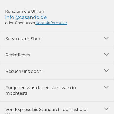
Rund um die Uhr an
info@casando.de
oder über unser
Kontaktformular
Services im Shop
Versandkosten
Rechtliches
Ratgeber
Impressum
Besuch uns doch...
Erfahrungsberichte & Bewertungen
AGB
FAQ
in der Ausstellung...
Für jeden was dabei - zahl wie du
Rückgabe & Reklamation
Kontakt
möchtest!
Datenschutz
Das ist casando
Holz-Richter GmbH
Schmiedeweg 1
Batteriegesetz
Karriere
Von Express bis Standard – du hast die
51789 Lindlar