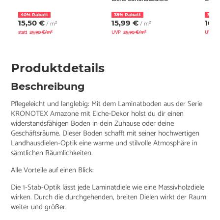
40% Rabatt
38% Rabatt
38% 
15,50 €
15,99 €
16,1
/ m²
/ m²
statt
25,90 €/m²
UVP
25,90 €/m²
UVP
2
Produktdetails
Beschreibung
Pflegeleicht und langlebig: Mit dem Laminatboden aus der Serie
KRONOTEX Amazone mit Eiche-Dekor holst du dir einen
widerstandsfähigen Boden in dein Zuhause oder deine
Geschäftsräume. Dieser Boden schafft mit seiner hochwertigen
Landhausdielen-Optik eine warme und stilvolle Atmosphäre in
sämtlichen Räumlichkeiten.
Alle Vorteile auf einen Blick:
Die 1-Stab-Optik lässt jede Laminatdiele wie eine Massivholzdiele
wirken. Durch die durchgehenden, breiten Dielen wirkt der Raum
weiter und größer.