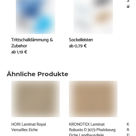
Schi
ab
11
Trittschalldämmung &
Sockelleisten
Zubehör
ab
0,79 €
ab
1,19 €
Ähnliche Produkte
HORI Laminat Royal
KRONOTEX Laminat
KRON
Versailles Eiche
Robusto D 3073 Phalsbourg
Robu
Eiche Landhausdiele
Eiche