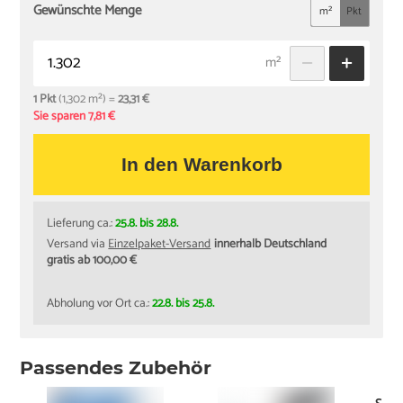
Gewünschte Menge
m²
Pkt
m²
1 Pkt
(1,302 m²) =
23,31 €
Sie sparen 7,81 €
In den Warenkorb
Lieferung ca.:
25.8. bis 28.8.
Versand via
Einzelpaket-Versand
innerhalb Deutschland
gratis ab 100,00 €
Abholung vor Ort ca.:
22.8. bis 25.8.
Passendes Zubehör