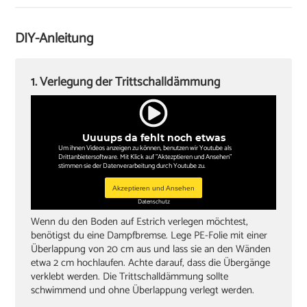
Verlegekeile
Cuttermesser
DIY-Anleitung
Winkel oder Schmiege
Zollstock
1. Verlegung der Trittschalldämmung
Kappsäge
Knieschoner
Uuuups da fehlt noch etwas
Um ihnen Videos anzeigen zu können, benutzen wir Youtube als
Drittanbietersoftware. Mit Klick auf "Aktezptieren und Ansehen"
stimmen sie der Datenverarbeitung durch Youtube zu.
Akzeptieren und Ansehen
Datenschutz
Wenn du den Boden auf Estrich verlegen möchtest,
benötigst du eine Dampfbremse. Lege PE-Folie mit einer
Überlappung von 20 cm aus und lass sie an den Wänden
etwa 2 cm hochlaufen. Achte darauf, dass die Übergänge
verklebt werden. Die Trittschalldämmung sollte
schwimmend und ohne Überlappung verlegt werden.