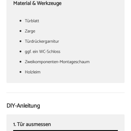
Material & Werkzeuge
Türblatt
‏Zarge
Türdrückergarnitur
‏ggf. ein WC-Schloss
Zweikomponenten-Montageschaum
‏Holzleim
‏Holzkeile oder Richtzwingen
‏Zargenspanner
DIY-Anleitung
Papierschablone für Türdrückermontage
‏Schlitzschraubendreher
1. Tür ausmessen
‏Kreuzschlitzschraubendreher