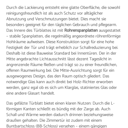
Durch die Lackierung entsteht eine glatte Oberfläche, die sowohl
reinigungsfreundlich ist als auch Schutz vor alltäglicher
Abnutzung und Verschmutzungen bietet. Dies macht sie
besonders geeignet für den täglichen Gebrauch und pflegearm.
Das Innere des Türblattes ist mit
Röhrenspanplatten
ausgestattet
– stabile Spanplatten, die regelmäßig angeordnete röhrenförmige
Hohlräume aufweisen. Diese Konstruktion sorgt für eine hohe
Festigkeit der Tür und trägt erheblich zur Schallreduzierung bei.
Deshalb ist diese Bauweise Standard bei Innentüren. Der in der
Mitte angebrachte Lichtausschnitt lässt dezent Tageslicht in
angrenzende Räume fließen und trägt so zu einer freundlichen,
offenen Raumwirkung bei. Die Mitte-Ausrichtung sorgt für ein
ausgewogenes Design, das den Raum optisch gliedert. Das
notwendige Glas kann auch direkt bei Holz-Richter erworben
werden, ganz egal ob es sich um Klarglas, statiniertes Glas oder
eine andere Glasart handelt.
Das gefälzte Türblatt bietet einen klaren Nutzen: Durch die L-
förmigen Kanten schließt es bündig mit der Zarge ab. Auch
Schall und Wärme werden dadurch drinnen beziehungsweise
draußen gehalten. Die Zimmertür ist zudem mit einem
Buntbartschloss (BB-Schloss) versehen – einem gängigen