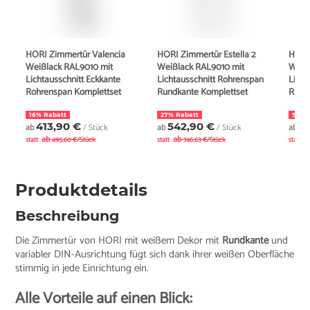
HORI Zimmertür Valencia
HORI Zimmertür Estella 2
HORI 
Weißlack RAL9010 mit
Weißlack RAL9010 mit
Weiß
Lichtausschnitt Eckkante
Lichtausschnitt Röhrenspan
Licht
Röhrenspan Komplettset
Rundkante Komplettset
Rund
16% Rabatt
27% Rabatt
9% R
413,90 €
542,90 €
6
ab
/ Stück
ab
/ Stück
ab
ab
ab
a
statt
495,60 €/Stück
statt
746,63 €/Stück
statt
Produktdetails
Beschreibung
Die Zimmertür von HORI mit weißem Dekor mit
Rundkante
und
variabler DIN-Ausrichtung fügt sich dank ihrer weißen Oberfläche
stimmig in jede Einrichtung ein.
Alle Vorteile auf einen Blick: