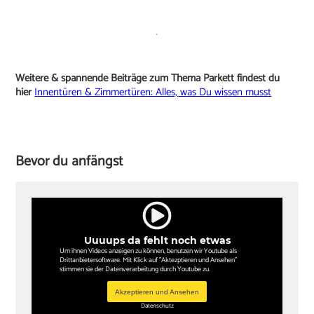
Weitere & spannende Beiträge zum Thema Parkett findest du
hier
Innentüren & Zimmertüren: Alles, was Du wissen musst
Bevor du anfängst
Uuuups da fehlt noch etwas
Um ihnen Videos anzeigen zu können, benutzen wir Youtube als
Drittanbietersoftware. Mit Klick auf "Aktezptieren und Ansehen"
stimmen sie der Datenverarbeitung durch Youtube zu.
Akzeptieren und Ansehen
Datenschutz