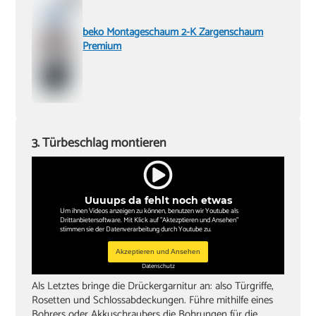
beko Montageschaum 2-K Zargenschaum
Premium
3. Türbeschlag montieren
Uuuups da fehlt noch etwas
Um ihnen Videos anzeigen zu können, benutzen wir Youtube als
Drittanbietersoftware. Mit Klick auf "Aktezptieren und Ansehen"
stimmen sie der Datenverarbeitung durch Youtube zu.
Akzeptieren und Ansehen
Datenschutz
Als Letztes bringe die Drückergarnitur an: also Türgriffe,
Rosetten und Schlossabdeckungen. Führe mithilfe eines
Bohrers oder Akkuschraubers die Bohrungen für die