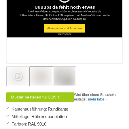
Uuuups da fehlt noch etwas
Um ihnen Videos anzeigen zu können, benutzen wir Youtube als
Drittanbietersoftware. Mit Klick auf "Aktezptieren und Ansehen" stimmen sie der
Datenverarbeitung durch Youtube zu.
Akzeptieren und Ansehen
Datenschutz
Wird über einen Gutschein
Muster bestellen für 0,99 €
erstattet.
mehr Infos »
Kantenausführung
:
Rundkante
Mittellage
:
Röhrenspanplatten
Farbton
:
RAL 9010