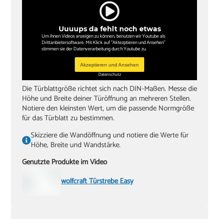
‏Hammer
Uuuups da fehlt noch etwas
‏Wasserwaagen (60 cm, 180 cm)
Um ihnen Videos anzeigen zu können, benutzen wir Youtube als
Drittanbietersoftware. Mit Klick auf "Aktezptieren und Ansehen"
‏Zollstock
stimmen sie der Datenverarbeitung durch Youtube zu.
‏Akkuschrauber oder Bohrmaschine
Akzeptieren und Ansehen
Datenschutz
‏Inbusschlüssel, Größe 4
Die Türblattgröße richtet sich nach DIN-Maßen. Messe die
Höhe und Breite deiner Türöffnung an mehreren Stellen.
Notiere den kleinsten Wert, um die passende Normgröße
für das Türblatt zu bestimmen.
Skizziere die Wandöffnung und notiere die Werte für
Höhe, Breite und Wandstärke.
Genutzte Produkte im Video
wolfcraft Türstrebe Easy