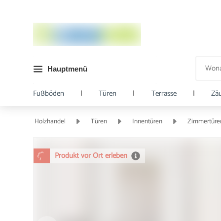
Hauptmenü
Fußböden
|
Türen
|
Terrasse
|
Zä
Holzhandel
Türen
Innentüren
Zimmertüre
Produkt vor Ort erleben