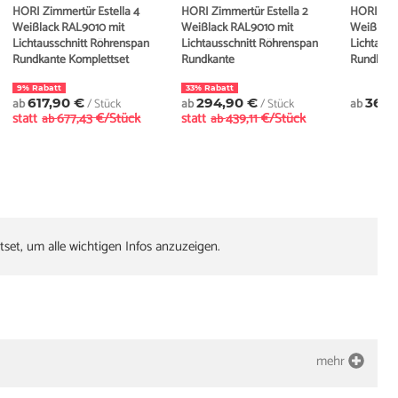
HORI Zimmertür Estella 4
HORI Zimmertür Estella 2
HORI Zimm
Weißlack RAL9010 mit
Weißlack RAL9010 mit
Weißlack
Lichtausschnitt Röhrenspan
Lichtausschnitt Röhrenspan
Lichtauss
Rundkante Komplettset
Rundkante
Rundkant
9% Rabatt
33% Rabatt
ab
617,90 €
/ Stück
ab
294,90 €
/ Stück
ab
369,
statt
677,43 €/Stück
statt
439,11 €/Stück
ab
ab
tset, um alle wichtigen Infos anzuzeigen.
mehr