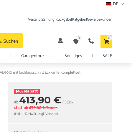
DE
Versand
|
Zahlung
|
Rückgabe
|
Ratgeber
|
Gewerbekunden
0
0
Suchen
g
|
Garagentore
|
Sonstiges
|
SALE
L9010 mit Lichtausschnitt Eckkante Komplettset
14% Rabatt
413,90 €
ab
/ Stück
statt
479,60 €/Stück
ab
(inkl. 19% MwSt., zzgl. Versand)