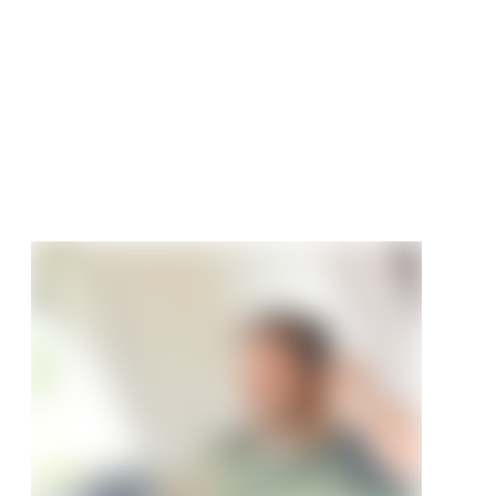
ertür Estella 4
 RAL9010 mit
chnitt Röhrenspan
e
90 €
/ Stück