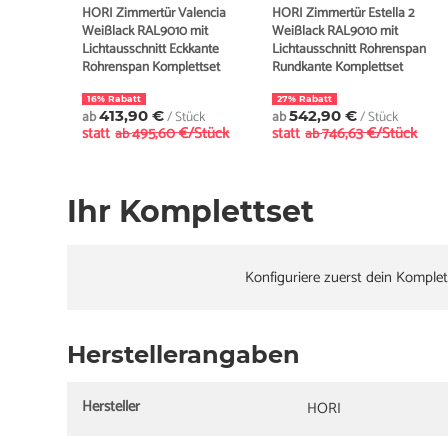
HORI Zimmertür Valencia
HORI Zimmertür Estella 2
Weißlack RAL9010 mit
Weißlack RAL9010 mit
Lichtausschnitt Eckkante
Lichtausschnitt Röhrenspan
Röhrenspan Komplettset
Rundkante Komplettset
16% Rabatt
27% Rabatt
ab
413,90 €
/ Stück
ab
542,90 €
/ Stück
statt
495,60 €/Stück
statt
746,63 €/Stück
ab
ab
Ihr Komplettset
Konfiguriere zuerst dein Komplet
Herstellerangaben
Hersteller
HORI