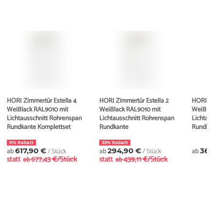
HORI Zimmertür Estella 4
HORI Zimmertür Estella 2
HORI Zimm
Weißlack RAL9010 mit
Weißlack RAL9010 mit
Weißlack
Lichtausschnitt Röhrenspan
Lichtausschnitt Röhrenspan
Lichtauss
Rundkante Komplettset
Rundkante
Rundkant
9% Rabatt
33% Rabatt
ab
617,90 €
/ Stück
ab
294,90 €
/ Stück
ab
369,
statt
677,43 €/Stück
statt
439,11 €/Stück
ab
ab