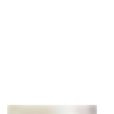
ertür Estella 4
 RAL9010 mit
chnitt Röhrenspan
e
90 €
/ Stück