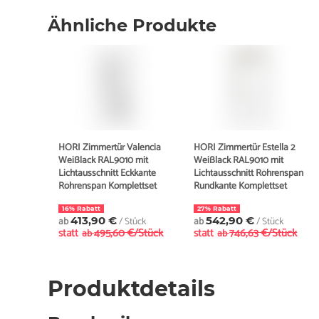
Ähnliche Produkte
HORI Zimmertür Valencia
HORI Zimmertür Estella 2
Weißlack RAL9010 mit
Weißlack RAL9010 mit
Lichtausschnitt Eckkante
Lichtausschnitt Röhrenspan
Röhrenspan Komplettset
Rundkante Komplettset
16% Rabatt
27% Rabatt
ab
413,90 €
/ Stück
ab
542,90 €
/ Stück
statt
495,60 €/Stück
statt
746,63 €/Stück
ab
ab
Produktdetails