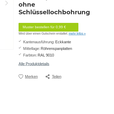
ohne
Schlüssellochbohrung
Muster bestellen für 0,99 €
Wird über einen Gutschein erstattet.
mehr Infos »
Kantenausführung
:
Eckkante
Mittellage
:
Röhrenspanplatten
Farbton
:
RAL 9010
Alle Produktdetails
Merken
Teilen