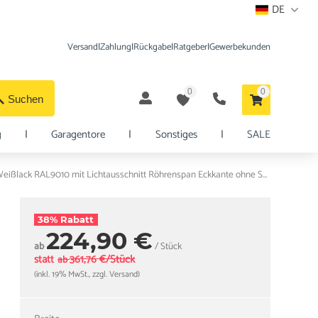
DE
Versand
|
Zahlung
|
Rückgabe
|
Ratgeber
|
Gewerbekunden
0
0
Suchen
g
|
Garagentore
|
Sonstiges
|
SALE
HORI Zimmertür Alicante 2 Weißlack RAL9010 mit Lichtausschnitt Röhrenspan Eckkante ohne Schlüssellochbohrung
38% Rabatt
224,90 €
ab
/ Stück
statt
361,76 €/Stück
ab
(inkl. 19% MwSt., zzgl. Versand)