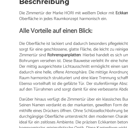
Beschreibung
Die Zimmertür der Marke HORI mit weißem Dekor mit
Eckkan
Oberfläche in jedes Raumkonzept harmonisch ein.
Alle Vorteile auf einen Blick:
Die Oberfläche ist lackiert und dadurch besonders pflegeleich
sorgt für eine geschlossene, glatte Fläche, die leicht zu rein
Zimmertür sind
Röhrenspanplatten
: Hierbei handelt es sich u
Bohrungen versehen ist. Diese Bauweise verleiht ihr eine hoh
Der mittig ausgerichtete Lichtausschnitt ermöglicht einen sa
dadurch eine helle, offene Atmosphäre. Die mittige Anordnun
Raum harmonisch strukturiert und eine klare Trennung schafft
Ebenso vorteilhaft ist die gefälzte Tür. Der stufenförmige Absc
auf den Türrahmen und sorgt damit für eine verbesserte Abd
Darüber hinaus verfügt die Zimmertür über ein klassisches Bunt
Seinen Namen verdankt es der markanten, gewellten Form des S
mithilfe eines Drückers öffnen. Ohne Schlüssellochbohrung be
durchgängige Oberfläche unterstreicht den modernen Charakte
ideal für ein zeitloses Ambiente. Die präzisen Eckkanten beto
kompromisslos minimalistische Optik. Diese Kantenform wirkt 