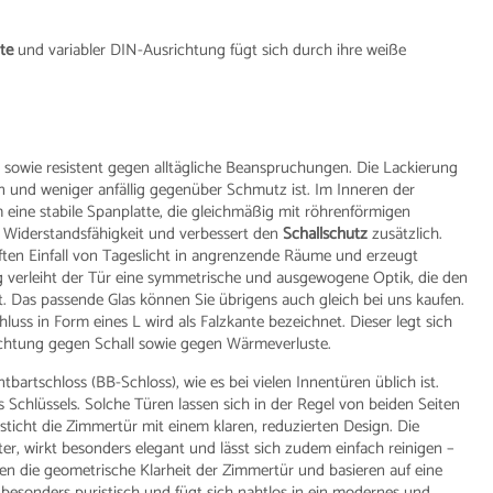
te
und variabler DIN-Ausrichtung fügt sich durch ihre weiße
t sowie resistent gegen alltägliche Beanspruchungen. Die Lackierung
igen und weniger anfällig gegenüber Schmutz ist. Im Inneren der
m eine stabile Spanplatte, die gleichmäßig mit röhrenförmigen
e Widerstandsfähigkeit und verbessert den
Schallschutz
zusätzlich.
nften Einfall von Tageslicht in angrenzende Räume und erzeugt
g verleiht der Tür eine symmetrische und ausgewogene Optik, die den
. Das passende Glas können Sie übrigens auch gleich bei uns kaufen.
hluss in Form eines L wird als Falzkante bezeichnet. Dieser legt sich
ichtung gegen Schall sowie gegen Wärmeverluste.
bartschloss (BB-Schloss), wie es bei vielen Innentüren üblich ist.
chlüssels. Solche Türen lassen sich in der Regel von beiden Seiten
sticht die Zimmertür mit einem klaren, reduzierten Design. Die
r, wirkt besonders elegant und lässt sich zudem einfach reinigen –
nen die geometrische Klarheit der Zimmertür und basieren auf eine
besonders puristisch und fügt sich nahtlos in ein modernes und