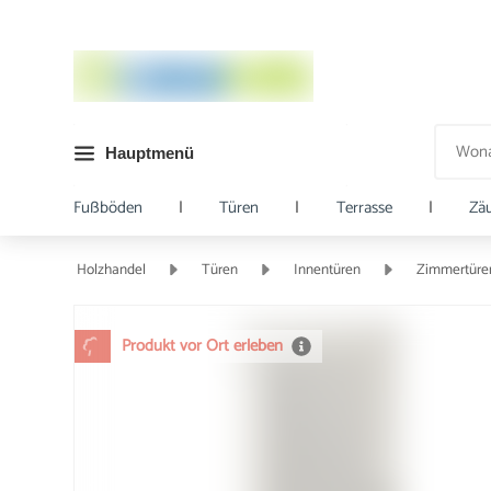
Hauptmenü
Fußböden
|
Türen
|
Terrasse
|
Zä
Holzhandel
Türen
Innentüren
Zimmertüre
Produkt vor Ort erleben