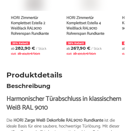
HORI Zimmertür
HORI Zimmertür
HORI
Komplettset Estella 2
Komplettset Estella 4
Komp
Weißlack RAL9010
Weißlack RAL9010
9010
Röhrenspan Rundkante
Röhrenspan Rundkante
39% Rabatt
38% Rabatt
35% 
282,90 €
267,90 €
2
ab
/ Stück
ab
/ Stück
ab
ab
ab
a
statt
464,83 €/Stück
statt
430,83 €/Stück
statt
Produktdetails
Beschreibung
Harmonischer Türabschluss in klassischem
Weiß RAL 9010
Die
HORI Zarge Weiß Dekorfolie RAL9010 Rundkante
ist die
ideale Basis für eine saubere, hochwertige Türlösung. Mit dieser