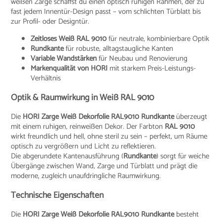
weißen Zarge schaffst du einen optisch ruhigen Rahmen, der zu
fast jedem Innentür-Design passt – vom schlichten Türblatt bis
zur Profil- oder Designtür.
Zeitloses Weiß RAL 9010
für neutrale, kombinierbare Optik
Rundkante
für robuste, alltagstaugliche Kanten
Variable Wandstärken
für Neubau und Renovierung
Markenqualität von HORI
mit starkem Preis-Leistungs-
Verhältnis
Optik & Raumwirkung in Weiß RAL 9010
Die
HORI Zarge Weiß Dekorfolie RAL9010 Rundkante
überzeugt
mit einem ruhigen, reinweißen Dekor. Der Farbton
RAL 9010
wirkt freundlich und hell, ohne steril zu sein – perfekt, um Räume
optisch zu vergrößern und Licht zu reflektieren.
Die abgerundete Kantenausführung (
Rundkante
) sorgt für weiche
Übergänge zwischen Wand, Zarge und Türblatt und prägt die
moderne, zugleich unaufdringliche Raumwirkung.
Technische Eigenschaften
Die
HORI Zarge Weiß Dekorfolie RAL9010 Rundkante
besteht