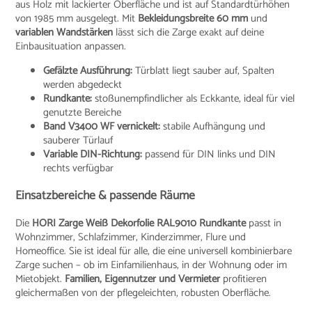
aus Holz mit lackierter Oberfläche und ist auf Standardtürhöhen
von 1985 mm ausgelegt. Mit
Bekleidungsbreite 60 mm
und
variablen Wandstärken
lässt sich die Zarge exakt auf deine
Einbausituation anpassen.
Gefälzte Ausführung:
Türblatt liegt sauber auf, Spalten
werden abgedeckt
Rundkante:
stoßunempfindlicher als Eckkante, ideal für viel
genutzte Bereiche
Band V3400 WF vernickelt:
stabile Aufhängung und
sauberer Türlauf
Variable DIN-Richtung:
passend für DIN links und DIN
rechts verfügbar
Einsatzbereiche & passende Räume
Die
HORI Zarge Weiß Dekorfolie RAL9010 Rundkante
passt in
Wohnzimmer, Schlafzimmer, Kinderzimmer, Flure und
Homeoffice. Sie ist ideal für alle, die eine universell kombinierbare
Zarge suchen – ob im Einfamilienhaus, in der Wohnung oder im
Mietobjekt.
Familien, Eigennutzer und Vermieter
profitieren
gleichermaßen von der pflegeleichten, robusten Oberfläche.