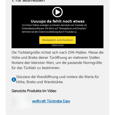
1. Tür ausmessen
‏Kreuzschlitzschraubendreher
‏Hammer
Uuuups da fehlt noch etwas
‏Wasserwaagen (60 cm, 180 cm)
Um ihnen Videos anzeigen zu können, benutzen wir Youtube als
Drittanbietersoftware. Mit Klick auf "Aktezptieren und Ansehen"
‏Zollstock
stimmen sie der Datenverarbeitung durch Youtube zu.
‏Akkuschrauber oder Bohrmaschine
Akzeptieren und Ansehen
Datenschutz
‏Inbusschlüssel, Größe 4
Die Türblattgröße richtet sich nach DIN-Maßen. Messe die
Höhe und Breite deiner Türöffnung an mehreren Stellen.
Notiere den kleinsten Wert, um die passende Normgröße
für das Türblatt zu bestimmen.
Skizziere die Wandöffnung und notiere die Werte für
Höhe, Breite und Wandstärke.
Genutzte Produkte im Video
wolfcraft Türstrebe Easy