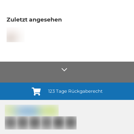
Zuletzt angesehen
123 Tage Rückgaberecht
Anmelden¹
Du willigst ein in den Erhalt regelmäßiger Neuigkeiten und Informationen zu
Produkten, Dienstleistungen, Aktionen und Zufriedenheitsbefragungen von
casando (Holz-Richter GmbH) sowie zur Interessen-Analyse durch
Auswertung individueller Öffnungs- und Klickraten (dazu nutzen wir
Mailchimp in Kombination mit Google). Deine Einwilligung kannst du
jederzeit mit Wirkung für die Zukunft und ohne Angabe von Gründen
widerrufen; z. B. durch Klick auf den Abmeldelink am Ende jedes Newsletters.