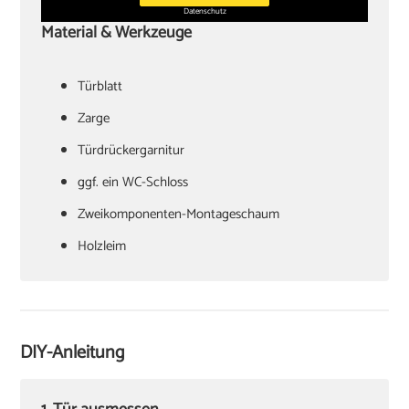
Datenschutz
Material & Werkzeuge
Türblatt
‏Zarge
Türdrückergarnitur
‏ggf. ein WC-Schloss
Zweikomponenten-Montageschaum
‏Holzleim
‏Holzkeile oder Richtzwingen
‏Zargenspanner
DIY-Anleitung
Papierschablone für Türdrückermontage
‏Schlitzschraubendreher