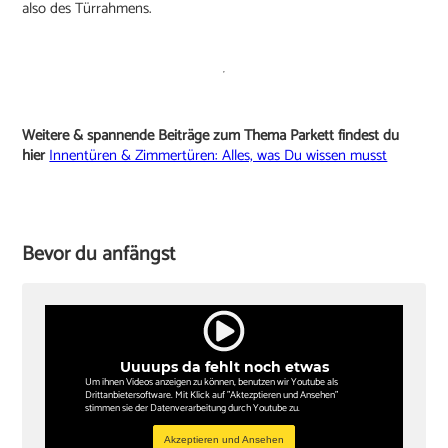
also des Türrahmens.
Weitere & spannende Beiträge zum Thema Parkett findest du
hier
Innentüren & Zimmertüren: Alles, was Du wissen musst
Bevor du anfängst
Uuuups da fehlt noch etwas
Um ihnen Videos anzeigen zu können, benutzen wir Youtube als
Drittanbietersoftware. Mit Klick auf "Aktezptieren und Ansehen"
stimmen sie der Datenverarbeitung durch Youtube zu.
Akzeptieren und Ansehen