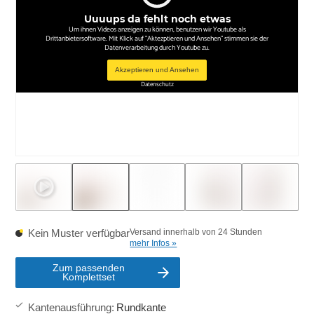
Uuuups da fehlt noch etwas
Um ihnen Videos anzeigen zu können, benutzen wir Youtube als
Drittanbietersoftware. Mit Klick auf "Aktezptieren und Ansehen" stimmen sie der
Datenverarbeitung durch Youtube zu.
Akzeptieren und Ansehen
Datenschutz
Kein Muster verfügbar
Versand innerhalb von 24 Stunden
mehr Infos »
Zum passenden
Komplettset
Kantenausführung
:
Rundkante