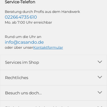
Service-Telefon
Weitere Informationen findest du in unserer Datenschutzerklärung.
Beratung durch Profis aus dem Handwerk
02266 4735 610
Mo. ab 7:00 Uhr erreichbar
Rund um die Uhr an
info@casando.de
oder über unser
Kontaktformular
Services im Shop
Versandkosten
Rechtliches
Ratgeber
Impressum
Besuch uns doch...
Erfahrungsberichte & Bewertungen
AGB
FAQ