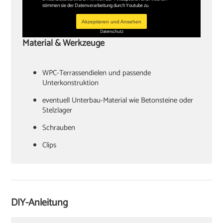
stimmen sie der Datenverarbeitung durch Youtube zu.
Akzeptieren und Ansehen
Datenschutz
Material & Werkzeuge
WPC-Terrassendielen und passende
Unterkonstruktion
Stelzlager
Schrauben
Clips
Stichsäge
DIY-Anleitung
‏Zollstock oder Maßband