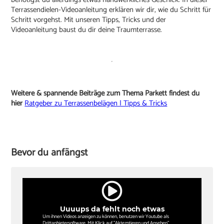
Terrassendielen-Videoanleitung erklären wir dir, wie du Schritt für
Schritt vorgehst. Mit unseren Tipps, Tricks und der
Videoanleitung baust du dir deine Traumterrasse.
Weitere & spannende Beiträge zum Thema Parkett findest du
hier
Ratgeber zu Terrassenbelägen | Tipps & Tricks
Bevor du anfängst
Uuuups da fehlt noch etwas
Um ihnen Videos anzeigen zu können, benutzen wir Youtube als
Drittanbietersoftware. Mit Klick auf "Aktezptieren und Ansehen"