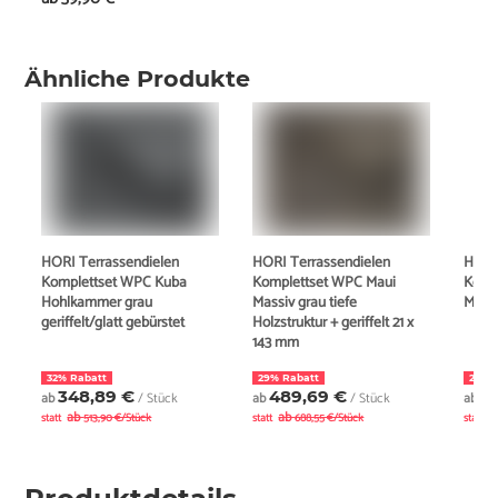
Ähnliche Produkte
HORI Terrassendielen
HORI Terrassendielen
HORI
Komplettset WPC Kuba
Komplettset WPC Maui
Komp
Hohlkammer grau
Massiv grau tiefe
Massi
geriffelt/glatt gebürstet
Holzstruktur + geriffelt 21 x
143 mm
32% Rabatt
29% Rabatt
22% 
348,89 €
489,69 €
5
ab
/ Stück
ab
/ Stück
ab
ab
ab
a
statt
513,90 €/Stück
statt
688,55 €/Stück
statt