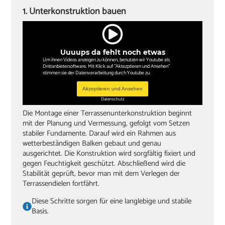
‏Akkuschrauber
1. Unterkonstruktion bauen
Bohrer
lange Wasserwaage
Uuuups da fehlt noch etwas
‏Bleistift
Um ihnen Videos anzeigen zu können, benutzen wir Youtube als
Drittanbietersoftware. Mit Klick auf "Aktezptieren und Ansehen"
stimmen sie der Datenverarbeitung durch Youtube zu.
Winkel
Akzeptieren und Ansehen
‏Gummihammer
Datenschutz
Die Montage einer Terrassenunterkonstruktion beginnt
‏Handsäge
mit der Planung und Vermessung, gefolgt vom Setzen
‏Schleifklotz und Schmirgelpapier
stabiler Fundamente. Darauf wird ein Rahmen aus
wetterbeständigen Balken gebaut und genau
‏lange, gerade Dachlatte als Hilfe zum Ausrichten
ausgerichtet. Die Konstruktion wird sorgfältig fixiert und
gegen Feuchtigkeit geschützt. Abschließend wird die
‏Zwingen
Stabilität geprüft, bevor man mit dem Verlegen der
Terrassendielen fortfährt.
Diese Schritte sorgen für eine langlebige und stabile
Basis.