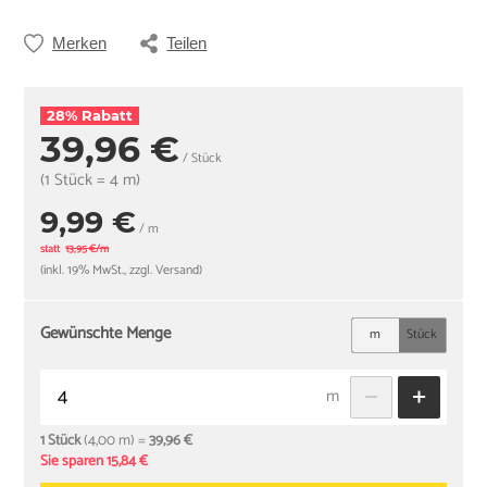
Merken
Teilen
28% Rabatt
39,96 €
/ Stück
(1 Stück = 4 m)
9,99 €
/ m
statt
13,95 €/m
(inkl. 19% MwSt., zzgl. Versand)
Gewünschte Menge
m
Stück
m
1 Stück
(4,00 m) =
39,96 €
Sie sparen 15,84 €