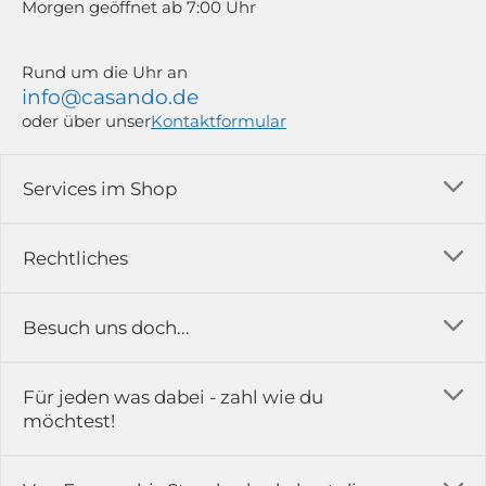
Morgen geöffnet ab 7:00 Uhr
Rund um die Uhr an
info@casando.de
oder über unser
Kontaktformular
Services im Shop
Versandkosten
Rechtliches
Ratgeber
Impressum
Besuch uns doch...
Erfahrungsberichte & Bewertungen
AGB
FAQ
in der Ausstellung...
Für jeden was dabei - zahl wie du
Rückgabe & Reklamation
Kontakt
möchtest!
Datenschutz
Das ist casando
Holz-Richter GmbH
Schmiedeweg 1
Batteriegesetz
Karriere