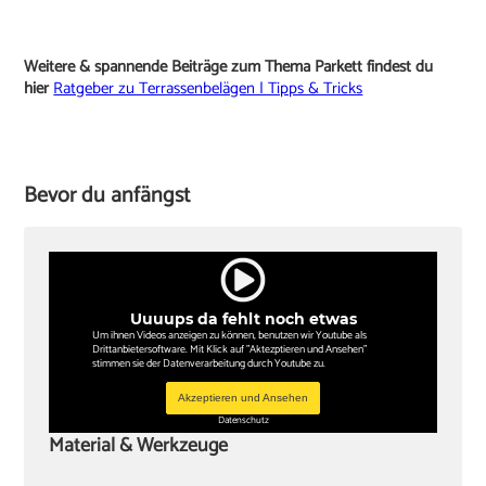
Weitere & spannende Beiträge zum Thema Parkett findest du
hier
Ratgeber zu Terrassenbelägen | Tipps & Tricks
Bevor du anfängst
Uuuups da fehlt noch etwas
Um ihnen Videos anzeigen zu können, benutzen wir Youtube als
Drittanbietersoftware. Mit Klick auf "Aktezptieren und Ansehen"
stimmen sie der Datenverarbeitung durch Youtube zu.
Akzeptieren und Ansehen
Datenschutz
Material & Werkzeuge