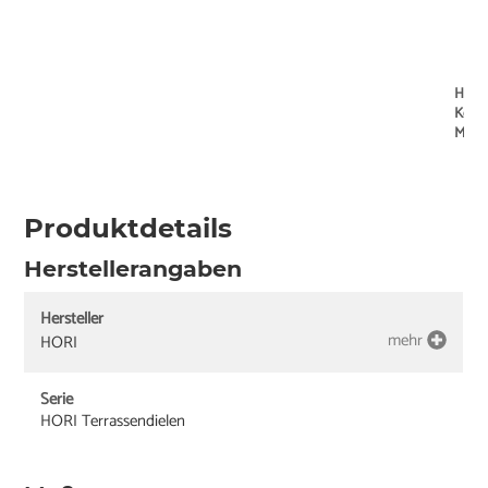
HORI
Komp
Massi
Produktdetails
Herstellerangaben
Hersteller
mehr
HORI
Serie
HORI Terrassendielen