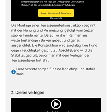
Drittanbietersoftware. Mit Klick auf "Aktezptieren und Ansehen"
stimmen sie der Datenverarbeitung durch Youtube zu.
Winkel
Akzeptieren und Ansehen
‏Gummihammer
Datenschutz
Die Montage einer Terrassenunterkonstruktion beginnt
‏Handsäge
mit der Planung und Vermessung, gefolgt vom Setzen
‏Schleifklotz und Schmirgelpapier
stabiler Fundamente. Darauf wird ein Rahmen aus
wetterbeständigen Balken gebaut und genau
‏lange, gerade Dachlatte als Hilfe zum Ausrichten
ausgerichtet. Die Konstruktion wird sorgfältig fixiert und
gegen Feuchtigkeit geschützt. Abschließend wird die
‏Zwingen
Stabilität geprüft, bevor man mit dem Verlegen der
Terrassendielen fortfährt.
Diese Schritte sorgen für eine langlebige und stabile
Basis.
2. Dielen verlegen