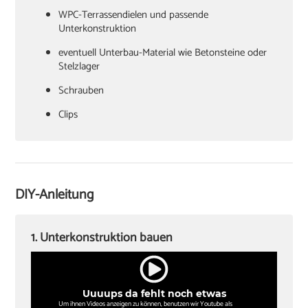
WPC-Terrassendielen und passende
Unterkonstruktion
Stelzlager
Schrauben
Clips
Stichsäge
DIY-Anleitung
‏Zollstock oder Maßband
‏Akkuschrauber
1. Unterkonstruktion bauen
Bohrer
lange Wasserwaage
Uuuups da fehlt noch etwas
‏Bleistift
Um ihnen Videos anzeigen zu können, benutzen wir Youtube als