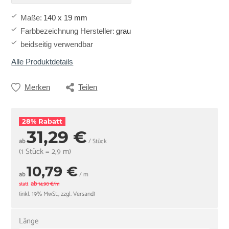
Maße
:
140 x 19 mm
Farbbezeichnung Hersteller
:
grau
beidseitig verwendbar
Alle Produktdetails
Merken
Teilen
28% Rabatt
31,29 €
ab
/ Stück
(1 Stück = 2,9 m)
10,79 €
ab
/ m
ab
statt
14,90 €/m
(inkl. 19% MwSt., zzgl. Versand)
Länge