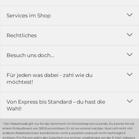
Services im Shop
Versandkosten
Rechtliches
Ratgeber
Impressum
Besuch uns doch...
Erfahrungsberichte & Bewertungen
AGB
FAQ
in der Ausstellung...
Für jeden was dabei - zahl wie du
Rückgabe & Reklamation
Kontakt
möchtest!
Datenschutz
Das ist casando
Holz-Richter GmbH
Schmiedeweg 1
Batteriegesetz
Karriere
Von Express bis Standard – du hast die
51789 Lindlar
Wahl!
Widerrufsrecht
Gewerbekunden
Hinweis:
Hunde sind in der Ausstellung erlaubt
Datenschutz-Einstellung
Grounding Page
¹ Der Rabattcode gilt nur für das Sortiment im Onlineshop von casando. Du kannst ihn ab
einem Einkaufswert von 500 Euro einlösen. Er ist nur einmal nutzbar, lässt sich nicht mit
Erklärung zur Barrierefreiheit
anderen Rabattaktionen kombinieren, nicht auszahlen und auch nicht nachträglich
einlösen. Pro Person gibt's den Gutschein nur einmal, unabhängig von der E-Mail-Adresse