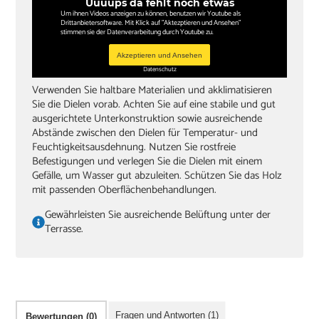
Uuuups da fehlt noch etwas
Um ihnen Videos anzeigen zu können, benutzen wir Youtube als
Drittanbietersoftware. Mit Klick auf "Aktezptieren und Ansehen"
stimmen sie der Datenverarbeitung durch Youtube zu.
Akzeptieren und Ansehen
Datenschutz
Verwenden Sie haltbare Materialien und akklimatisieren
Sie die Dielen vorab. Achten Sie auf eine stabile und gut
ausgerichtete Unterkonstruktion sowie ausreichende
Abstände zwischen den Dielen für Temperatur- und
Feuchtigkeitsausdehnung. Nutzen Sie rostfreie
Befestigungen und verlegen Sie die Dielen mit einem
Gefälle, um Wasser gut abzuleiten. Schützen Sie das Holz
mit passenden Oberflächenbehandlungen.
Gewährleisten Sie ausreichende Belüftung unter der
Terrasse.
Fragen und Antworten (1)
Bewertungen (0)