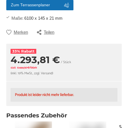
Zum Terrassenplaner
Maße
:
6100 x 145 x 21 mm
Merken
Teilen
33% Rabatt
4.293,81 €
/ Stück
statt
6.444,56 €/Stück
(inkl. 19% MwSt., zzgl. Versand)
Produkt ist leider nicht mehr lieferbar.
Passendes Zubehör
Schr