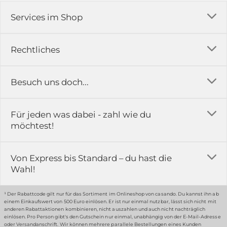
Services im Shop
Versandkosten
Rechtliches
Ratgeber
Impressum
Besuch uns doch...
Erfahrungsberichte & Bewertungen
AGB
FAQ
in der Ausstellung...
Für jeden was dabei - zahl wie du
Rückgabe & Reklamation
Kontakt
möchtest!
Datenschutz
Das ist casando
Holz-Richter GmbH
Schmiedeweg 1
Batteriegesetz
Karriere
Von Express bis Standard – du hast die
51789 Lindlar
Wahl!
Widerrufsrecht
Gewerbekunden
Hinweis:
Hunde sind in der Ausstellung erlaubt
Datenschutz-Einstellung
Grounding Page
¹ Der Rabattcode gilt nur für das Sortiment im Onlineshop von casando. Du kannst ihn ab
einem Einkaufswert von 500 Euro einlösen. Er ist nur einmal nutzbar, lässt sich nicht mit
Erklärung zur Barrierefreiheit
anderen Rabattaktionen kombinieren, nicht auszahlen und auch nicht nachträglich
einlösen. Pro Person gibt's den Gutschein nur einmal, unabhängig von der E-Mail-Adresse
… oder in unserem Fachmarkt
oder Versandanschrift. Wir können mehrere parallele Bestellungen eines Kunden