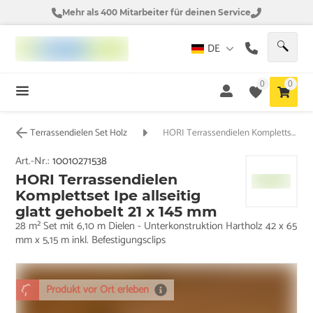
Mehr als 400 Mitarbeiter für deinen Service
DE
0
0
Terrassendielen Set Holz
HORI Terrassendielen Komplettset Ipe allseitig glatt gehobelt 21 x 145 mm
Art.-Nr.:
10010271538
HORI Terrassendielen
Komplettset Ipe allseitig
glatt gehobelt 21 x 145 mm
28 m² Set mit 6,10 m Dielen - Unterkonstruktion Hartholz 42 x 65
mm x 5,15 m inkl. Befestigungsclips
Produkt vor Ort erleben