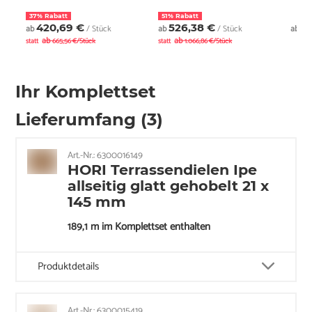
37% Rabatt
51% Rabatt
420,69 €
526,38 €
5
ab
/ Stück
ab
/ Stück
ab
ab
ab
statt
665,56 €/Stück
statt
1.066,86 €/Stück
Ihr Komplettset
Lieferumfang (3)
Art.-Nr.: 6300016149
HORI Terrassendielen Ipe
allseitig glatt gehobelt 21 x
145 mm
189,1 m im Komplettset enthalten
Produktdetails
Art.-Nr.: 6300015419