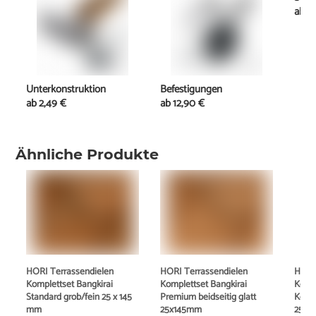
ab
1
Unterkonstruktion
Befestigungen
ab
2,49 €
ab
12,90 €
Ähnliche Produkte
HORI Terrassendielen
HORI Terrassendielen
HORI
Komplettset Bangkirai
Komplettset Bangkirai
Kompl
Standard grob/fein 25 x 145
Premium beidseitig glatt
Komb
mm
25x145mm
25x1