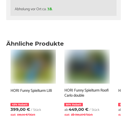
Abholung vor Ort ca.
7.8.
Ähnliche Produkte
HORI Funny Spielturm Roofi
HORI Funny Spielturm Lilli
HORI 
Carlo double
43% Rabatt
50% Rabatt
53% 
399,00 €
449,00 €
4
/ Stück
ab
/ Stück
ab
ab
a
statt
699,00 €/Stück
statt
899,28 €/Stück
statt