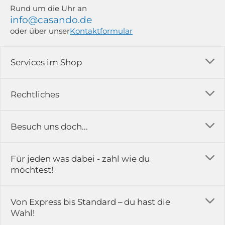
Rund um die Uhr an
info@casando.de
oder über unser
Kontaktformular
Services im Shop
Versandkosten
Rechtliches
Ratgeber
Impressum
Besuch uns doch...
Erfahrungsberichte & Bewertungen
AGB
FAQ
in der Ausstellung...
Für jeden was dabei - zahl wie du
Rückgabe & Reklamation
Kontakt
möchtest!
Datenschutz
Das ist casando
Holz-Richter GmbH
Schmiedeweg 1
Batteriegesetz
Karriere
Von Express bis Standard – du hast die
51789 Lindlar
Wahl!
Widerrufsrecht
Gewerbekunden
Hinweis:
Hunde sind in der Ausstellung erlaubt