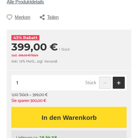
Alle Produktdetails
Merken
Teilen
43% Rabatt
399,00 €
/ Stück
statt
699,00 €/Stück
(inkl. 19% MwSt., zzgl. Versand)
Stück
1,00 Stück
=
399,00 €
Sie sparen 300,00 €
In den Warenkorb
Lieferung ca.:
7.8. bis 11.8.