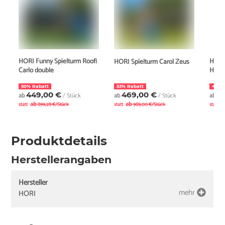
HORI Funny Spielturm Roofi
HORI 
HORI Spielturm Carol Zeus
Carlo double
Herc
50% Rabatt
53% Rabatt
46% 
449,00 €
469,00 €
5
ab
/ Stück
ab
/ Stück
ab
ab
ab
a
statt
899,28 €/Stück
statt
989,00 €/Stück
statt
Produktdetails
Herstellerangaben
Hersteller
mehr
HORI