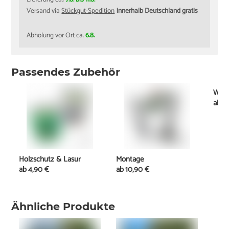
Versand via
Stückgut-Spedition
innerhalb Deutschland gratis
Abholung vor Ort ca.
6.8.
Passendes Zubehör
Weit
ab
4
Holzschutz & Lasur
Montage
ab
4,90 €
ab
10,90 €
Ähnliche Produkte