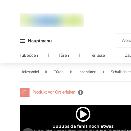
Hauptmenü
Fußböden
|
Türen
|
Terrasse
|
Zä
Holzhandel
Türen
Innentüren
Schallschut
Produkt vor Ort erleben
Uuuups da fehlt noch etwas
Um ihnen Videos anzeigen zu können, benutzen wir Youtube als Drittanbietersoftwar