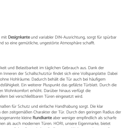
r mit
Designkante
und variabler DIN-Ausrichtung, sorgt für spürbar
nd so eine gemütliche, ungestörte Atmosphäre schafft.
igkeit und Belastbarkeit im täglichen Gebrauch aus. Dank der
 Im Inneren der Schallschutztür findet sich eine Vollspanplatte: Dabei
 ohne Hohlräume. Dadurch behält die Tür auch bei häufigem
fähigkeit. Ein weiterer Pluspunkt das gefälzte Türblatt. Durch die
den Wohnkomfort erhöht. Darüber hinaus verfügt die
llem bei verschließbaren Türen eingesetzt wird.
ermaßen für Schutz und einfache Handhabung sorgt. Die klar
en den zeitgemäßen Charakter der Tür. Durch den geringen Radius der
e sogenannte kleine
Rundkante
aber weniger empfindlich als scharfe
hen als auch modernen Türen. HORI, unsere Eigenmarke, bietet