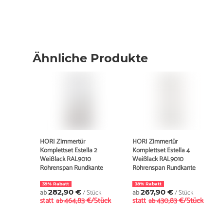
Ähnliche Produkte
HORI Zimmertür
HORI Zimmertür
Komplettset Estella 2
Komplettset Estella 4
Weißlack RAL9010
Weißlack RAL9010
Röhrenspan Rundkante
Röhrenspan Rundkante
39% Rabatt
38% Rabatt
ab
282,90 €
/ Stück
ab
267,90 €
/ Stück
statt
464,83 €/Stück
statt
430,83 €/Stück
ab
ab