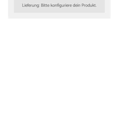
Lieferung: Bitte konfiguriere dein Produkt.
mertür
et Valencia
 RAL9010
an Eckkante
tt
90 €
/ Stück
460,55 €/Stück