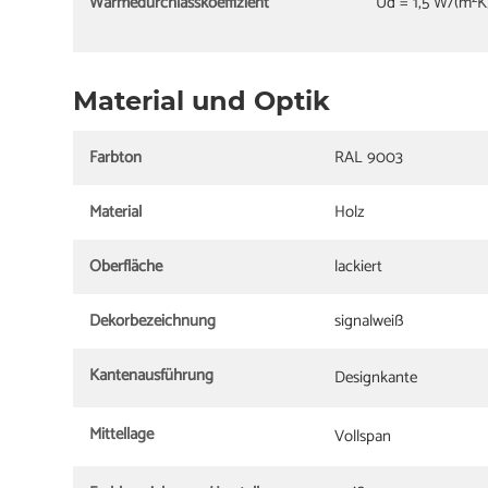
Wärmedurchlasskoeffizient
Ud = 1,5 W/(m²K
Material und Optik
Farbton
RAL 9003
Material
Holz
Oberfläche
lackiert
Dekorbezeichnung
signalweiß
Kantenausführung
Designkante
Mittellage
Vollspan