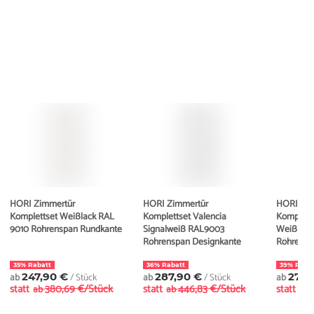
HORI Zimmertür
HORI Zimmertür
HORI Zim
Komplettset Weißlack RAL
Komplettset Valencia
Kompletts
9010 Röhrenspan Rundkante
Signalweiß RAL9003
Weißlack
Röhrenspan Designkante
Röhrensp
35% Rabatt
36% Rabatt
39% Raba
ab
247,90 €
/ Stück
ab
287,90 €
/ Stück
ab
278,
statt
380,69 €/Stück
statt
446,83 €/Stück
statt
ab
ab
ab