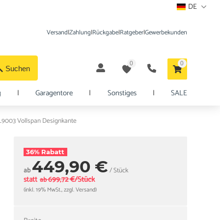
DE
Versand
|
Zahlung
|
Rückgabe
|
Ratgeber
|
Gewerbekunden
0
0
Suchen
g
|
Garagentore
|
Sonstiges
|
SALE
L9003 Vollspan Designkante
36% Rabatt
449,90 €
ab
/ Stück
statt
699,72 €/Stück
ab
(inkl. 19% MwSt., zzgl. Versand)