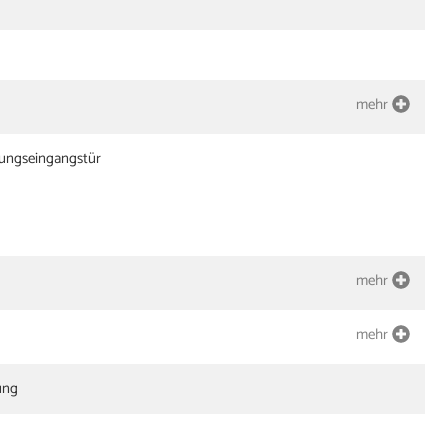
mehr
nungseingangstür
mehr
mehr
ung