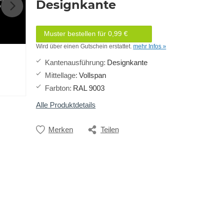
Designkante
h
Muster bestellen für 0,99 €
Wird über einen Gutschein erstattet.
mehr Infos »
Kantenausführung
:
Designkante
Mittellage
:
Vollspan
Farbton
:
RAL 9003
Alle Produktdetails
Merken
Teilen