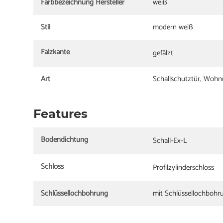
Farbbezeichnung Hersteller
weiß
Stil
modern weiß
Falzkante
gefälzt
Art
Schallschutztür, Woh
Features
Bodendichtung
Schall-Ex-L
Schloss
Profilzylinderschloss
Schlüssellochbohrung
mit Schlüssellochbohr