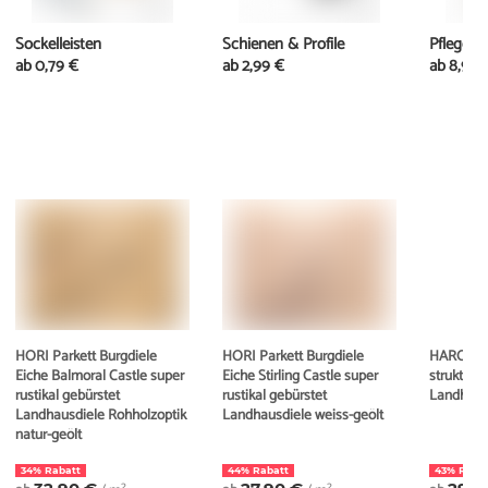
Sockelleisten
Schienen & Profile
Pflege
ab
0,79 €
ab
2,99 €
ab
8,99 
HORI Parkett Burgdiele
HORI Parkett Burgdiele
HARO Par
Eiche Balmoral Castle super
Eiche Stirling Castle super
strukturi
rustikal gebürstet
rustikal gebürstet
Landhaus
Landhausdiele Rohholzoptik
Landhausdiele weiss-geölt
natur-geölt
34% Rabatt
44% Rabatt
43% Raba