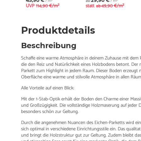
45,90 €
/ m²
ab
29,90 €
/ m²
UVP
114,90 €/m²
statt
49,90 €/m²
ab
Produktdetails
Beschreibung
Schaffe eine warme Atmosphäre in deinem Zuhause mit dem P
die den Reiz und Natürlichkeit eines Holzbodens betont. Der 
Parkett zum Highlight in jedem Raum. Dieser Boden erzeugt 
Oberfläche eine warme und stilvolle Atmosphäre in allen Räum
Alle Vorteile auf einen Blick:
Mit der 1-Stab-Optik erhält der Boden den Charme einer Massiv
und Großzügigkeit. Die vollständige Holzmaserung auf jeder Di
besonders schön zur Geltung.
Durch die angenehmen Nuancen des Eichen-Parketts wird ein
sich optimal in verschiedene Einrichtungsstile ein. Das qualit
und bringt die Holzstruktur gut zur Geltung. Zudem bleibt da