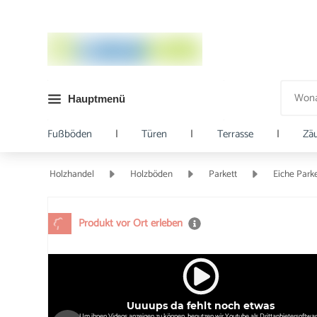
Hauptmenü
Fußböden
|
Türen
|
Terrasse
|
Zä
Holzhandel
Holzböden
Parkett
Eiche Parke
Produkt vor Ort erleben
Uuuups da fehlt noch etwas
Um ihnen Videos anzeigen zu können, benutzen wir Youtube als Drittanbietersoftwar