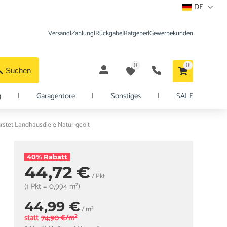
DE
Versand
|
Zahlung
|
Rückgabe
|
Ratgeber
|
Gewerbekunden
0
0
Suchen
g
|
Garagentore
|
Sonstiges
|
SALE
rstet Landhausdiele Natur-geölt
40% Rabatt
44,72 €
/ Pkt
(1 Pkt = 0,994 m²)
44,99 €
/ m²
statt
74,90 €/m²