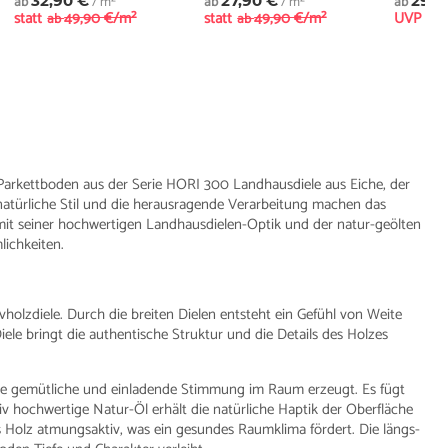
ab
32,90 €
/ m²
ab
27,90 €
/ m²
ab
29,9
statt
49,90 €/m²
statt
49,90 €/m²
UVP
ab
ab
ab
arkettboden aus der Serie HORI 300 Landhausdiele aus Eiche, der
natürliche Stil und die herausragende Verarbeitung machen das
mit seiner hochwertigen Landhausdielen-Optik und der natur-geölten
lichkeiten.
holzdiele. Durch die breiten Dielen entsteht ein Gefühl von Weite
ele bringt die authentische Struktur und die Details des Holzes
e gemütliche und einladende Stimmung im Raum erzeugt. Es fügt
ativ hochwertige Natur-Öl erhält die natürliche Haptik der Oberfläche
s Holz atmungsaktiv, was ein gesundes Raumklima fördert. Die längs-