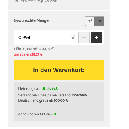
(inkl. 19% MwSt., zzgl. Versand)
Gewünschte Menge
m²
Pkt
m²
1 Pkt
(0,994 m²) =
44,72 €
Sie sparen 29,73 €
In den Warenkorb
Lieferung ca.:
11.8. bis 13.8.
Versand via
Einzelpaket-Versand
innerhalb
Deutschland gratis ab 100,00 €
Werkzeuge
ab
2,99 €
Abholung vor Ort ca.
8.8.