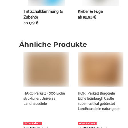
Trittschalldämmung &
Kleber & Fuge
Zubehör
ab
95,95 €
ab
1,19 €
Ähnliche Produkte
HARO Parkett 4000 Eiche
HORI Parkett Burgdiele
strukturiert Universal
Eiche Edinburgh Castle
Landhausdiele
super rustikal gebürstet
Landhausdiele natur-geölt
60% Rabatt
40% Rabatt