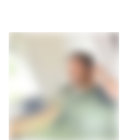
5 €
/ m²
52,44 €/m²