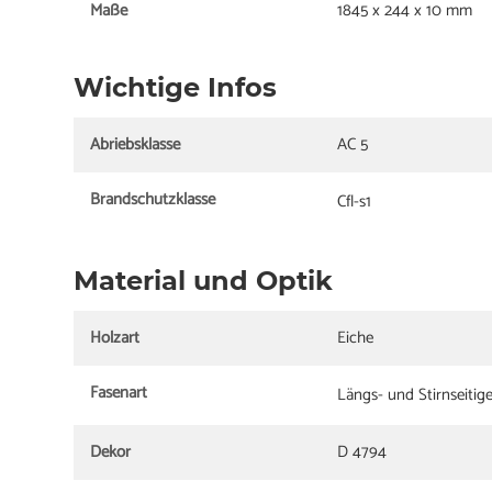
Maße
1845 x 244 x 10 mm
Wichtige Infos
Abriebsklasse
AC 5
Brandschutzklasse
Cfl-s1
Material und Optik
Holzart
Eiche
Fasenart
Längs- und Stirnseitig
Dekor
D 4794