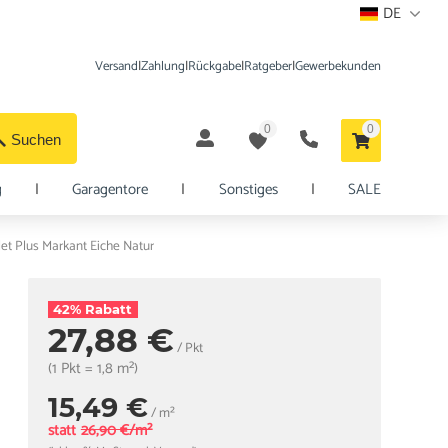
DE
Versand
|
Zahlung
|
Rückgabe
|
Ratgeber
|
Gewerbekunden
0
0
Suchen
g
|
Garagentore
|
Sonstiges
|
SALE
t Plus Markant Eiche Natur
42% Rabatt
27,88 €
/ Pkt
(1 Pkt = 1,8 m²)
15,49 €
/ m²
statt
26,90 €/m²