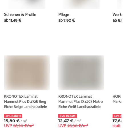
Schienen & Profile
Pflege
Werkzeu
ab
11,49 €
ab
7,90 €
ab
5,95 
KRONOTEX Laminat
KRONOTEX Laminat
HORI Lam
Mammut Plus D 4728 Berg
Mammut Plus D 4793 Makro
Markant E
Eiche Beige Landhausdiele
Eiche Weiß Landhausdiele
41% Rabatt
54% Rabatt
34% Raba
15,80 €
/ m²
12,47 €
/ m²
17,64 
UVP
26,90 €/m²
UVP
26,90 €/m²
statt
26