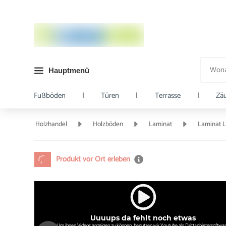
Hauptmenü
Fußböden
|
Türen
|
Terrasse
|
Zä
Holzhandel
Holzböden
Laminat
Laminat 
Produkt vor Ort erleben
Uuuups da fehlt noch etwas
Um ihnen Videos anzeigen zu können, benutzen wir Youtube als Drittanbietersoftwar