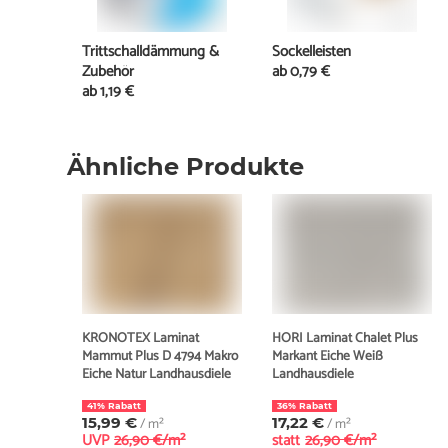
Trittschalldämmung &
Sockelleisten
Zubehör
ab
0,79 €
ab
1,19 €
Ähnliche Produkte
KRONOTEX Laminat
HORI Laminat Chalet Plus
Mammut Plus D 4794 Makro
Markant Eiche Weiß
Eiche Natur Landhausdiele
Landhausdiele
41% Rabatt
36% Rabatt
15,99 €
/ m²
17,22 €
/ m²
UVP
26,90 €/m²
statt
26,90 €/m²