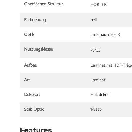
Oberflächen-Struktur
HORI ER
Farbgebung
hell
Optik
Landhausdiele XL
Nutzungsklasse
23/33
Aufbau
Laminat mit HDF-Träge
Art
Laminat
Dekorart
Holzdekor
Stab Optik
1-Stab
Features