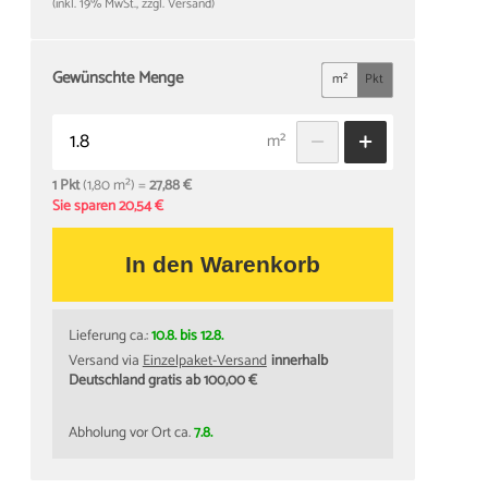
(inkl. 19% MwSt., zzgl. Versand)
Gewünschte Menge
m²
Pkt
m²
1 Pkt
(1,80 m²) =
27,88 €
Sie sparen 20,54 €
In den Warenkorb
Lieferung ca.:
10.8. bis 12.8.
Versand via
Einzelpaket-Versand
innerhalb
Deutschland gratis ab 100,00 €
Abholung vor Ort ca.
7.8.