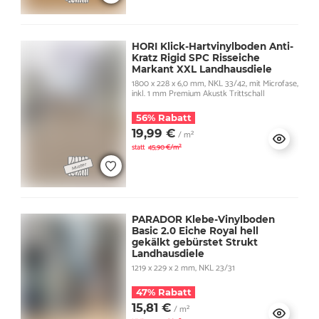
HORI Klick-Hartvinylboden Anti-
Kratz Rigid SPC Risseiche
Markant XXL Landhausdiele
1800 x 228 x 6,0 mm, NKL 33/42, mit Microfase,
inkl. 1 mm Premium Akustk Trittschall
56% Rabatt
19,99 €
/ m²
statt
45,90 €/m²
PARADOR Klebe-Vinylboden
Basic 2.0 Eiche Royal hell
gekälkt gebürstet Strukt
Landhausdiele
1219 x 229 x 2 mm, NKL 23/31
47% Rabatt
15,81 €
/ m²