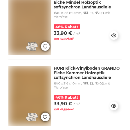
Eiche Mindel Holzoptik
softsynchron Landhausdiele
1840 x 216 x 10 mm, NKL 33, NS 0,3, mit
Microfase
46% Rabatt
33,90 €
/ m²
statt
62,95 €/m²
HORI Klick-Vinylboden GRANDO
Eiche Kammer Holzoptik
softsynchron Landhausdiele
1840 x 216 x 10 mm, NKL 33, NS 0,3, mit
Microfase
46% Rabatt
33,90 €
/ m²
statt
62,95 €/m²