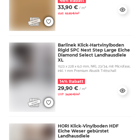
46% Rabatt
33,90 €
/ m²
statt
62,95 €/m²
Barlinek Klick-Hartvinylboden
Rigid SPC Next Step Large Eiche
Diamond Select Landhausdiele
XL
1523 x 228 x 6,0 mm, NKL 23/34, mit Microfase,
inkl. 1 mm Premium Akustk Trittschall
14% Rabatt
29,90 €
/ m²
UVP
34,90 €/m²
HORI Klick-Vinylboden HDF
Eiche Weser gebürstet
Landhausdiele