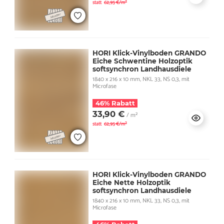
statt
62,95 €/m²
HORI Klick-Vinylboden GRANDO
Eiche Schwentine Holzoptik
softsynchron Landhausdiele
1840 x 216 x 10 mm, NKL 33, NS 0,3, mit
Microfase
46% Rabatt
33,90 €
/ m²
statt
62,95 €/m²
HORI Klick-Vinylboden GRANDO
Eiche Nette Holzoptik
softsynchron Landhausdiele
1840 x 216 x 10 mm, NKL 33, NS 0,3, mit
Microfase