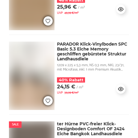
48% Rabatt
25,96 €
/ m²
UVP
49,99 €/m²
PARADOR Klick-Vinylboden SPC
Basic 5.3 Eiche Memory
geschliffen gebürstete Struktur
Landhausdiele
1209 x 225 x 5,3 mm, NS 0,3 mm, NKL 23/31,
mit Microfase, inkl. 1 mm Premium Akustik
Trittschall
40% Rabatt
24,15 €
/ m²
UVP
39,99 €/m²
ter Hürne PVC-freier Klick-
SALE
Designboden Comfort OF 2424
Eiche Bangkok Landhausdiele