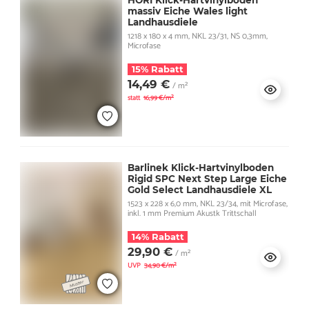
HORI Klick-Hartvinylboden
massiv Eiche Wales light
Landhausdiele
1218 x 180 x 4 mm, NKL 23/31, NS 0,3mm,
Microfase
15% Rabatt
14,49 €
/ m²
statt
16,99 €/m²
Barlinek Klick-Hartvinylboden
Rigid SPC Next Step Large Eiche
Gold Select Landhausdiele XL
1523 x 228 x 6,0 mm, NKL 23/34, mit Microfase,
inkl. 1 mm Premium Akustk Trittschall
14% Rabatt
29,90 €
/ m²
UVP
34,90 €/m²