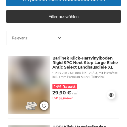
Filter auswählen
Barlinek Klick-Hartvinylboden
Rigid SPC Next Step Large Eiche
Antic Select Landhausdiele XL
1523 x 228 x 6,0 mm, NKL 23/34, mit Microfase,
inkl. 1 mm Premium Akustk Trittschall
14% Rabatt
29,90 €
/ m²
UVP
34,90 €/m²