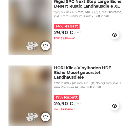
Rigid SPC Next Step Large Eiche
Desert Rustic Landhausdiele XL
1523 x 228 x 6,0 mm, NKL 23/34, mit Microfase,
inkl. 1 mm Premium Akustk Trittschall
14% Rabatt
29,90 €
/ m²
UVP
34,90 €/m²
HORI Klick-Vinylboden HDF
Eiche Mosel gebürstet
Landhausdiele
1210 x 288 x 9,8 mm, NKL 31, NS 0,3 mm, inkl. 1
mm Premium Akustik Trittschall
17% Rabatt
24,90 €
/ m²
statt
29,90 €/m²