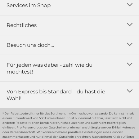
Services im Shop
Versandkosten
Rechtliches
Ratgeber
Impressum
Besuch uns doch...
Erfahrungsberichte & Bewertungen
AGB
FAQ
in der Ausstellung...
Für jeden was dabei - zahl wie du
Rückgabe & Reklamation
Kontakt
möchtest!
Datenschutz
Das ist casando
Holz-Richter GmbH
Schmiedeweg 1
Batteriegesetz
Karriere
Von Express bis Standard – du hast die
51789 Lindlar
Wahl!
Widerrufsrecht
Gewerbekunden
Hinweis:
Hunde sind in der Ausstellung erlaubt
Datenschutz-Einstellung
Grounding Page
¹ Der Rabattcode gilt nur für das Sortiment im Onlineshop von casando. Du kannst ihn ab
einem Einkaufswert von 500 Euro einlösen. Er ist nur einmal nutzbar, lässt sich nicht mit
anderen Rabattaktionen kombinieren, nicht auszahlen und auch nicht nachträglich
einlösen. Pro Person gibt's den Gutschein nur einmal, unabhängig von der E-Mail-Adresse
… oder in unserem Fachmarkt
oder Versandanschrift. Wir können mehrere parallele Bestellungen eines Kunden
zusammenfassen und nur einmal den Gutschein anrechnen. Nach deinem Klick auf 'Jetzt