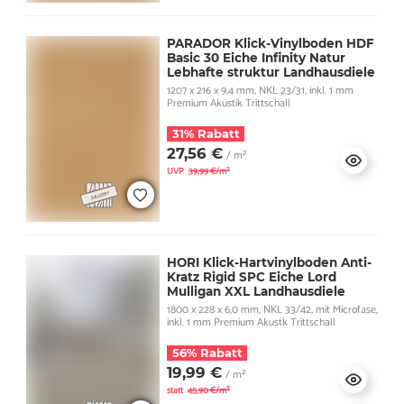
PARADOR Klick-Vinylboden HDF
Basic 30 Eiche Infinity Natur
Lebhafte struktur Landhausdiele
1207 x 216 x 9,4 mm, NKL 23/31, inkl. 1 mm
Premium Akustik Trittschall
31% Rabatt
27,56 €
/ m²
UVP
39,99 €/m²
HORI Klick-Hartvinylboden Anti-
Kratz Rigid SPC Eiche Lord
Mulligan XXL Landhausdiele
1800 x 228 x 6,0 mm, NKL 33/42, mit Microfase,
inkl. 1 mm Premium Akustk Trittschall
56% Rabatt
19,99 €
/ m²
statt
45,90 €/m²