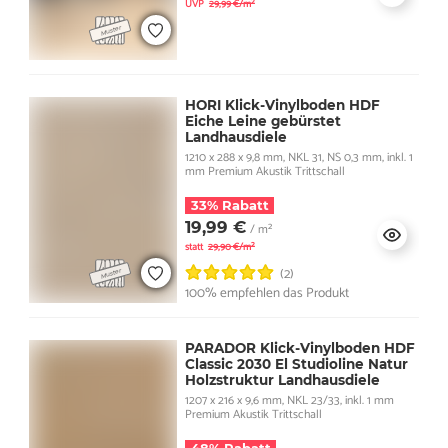
UVP
29,99 €/m²
HORI Klick-Vinylboden HDF
Eiche Leine gebürstet
Landhausdiele
1210 x 288 x 9,8 mm, NKL 31, NS 0,3 mm, inkl. 1
mm Premium Akustik Trittschall
33% Rabatt
19,99 €
/ m²
statt
29,90 €/m²
(2)
100% empfehlen das Produkt
PARADOR Klick-Vinylboden HDF
Classic 2030 El Studioline Natur
Holzstruktur Landhausdiele
1207 x 216 x 9,6 mm, NKL 23/33, inkl. 1 mm
Premium Akustik Trittschall