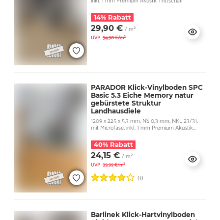
inkl. 1 mm Premium Akustk Trittschall
14% Rabatt
29,90 €
/ m²
UVP
34,90 €/m²
PARADOR Klick-Vinylboden SPC
Basic 5.3 Eiche Memory natur
gebürstete Struktur
Landhausdiele
1209 x 225 x 5,3 mm, NS 0,3 mm, NKL 23/31,
mit Microfase, inkl. 1 mm Premium Akustik
Trittschall
40% Rabatt
24,15 €
/ m²
UVP
39,99 €/m²
(1)
Barlinek Klick-Hartvinylboden