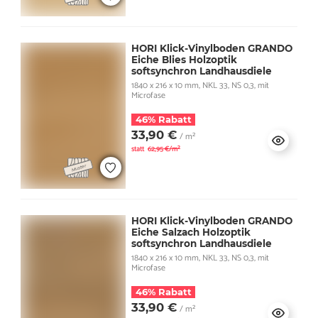
HORI Klick-Vinylboden GRANDO
Eiche Blies Holzoptik
softsynchron Landhausdiele
1840 x 216 x 10 mm, NKL 33, NS 0,3, mit
Microfase
46% Rabatt
33,90 €
/ m²
statt
62,95 €/m²
HORI Klick-Vinylboden GRANDO
Eiche Salzach Holzoptik
softsynchron Landhausdiele
1840 x 216 x 10 mm, NKL 33, NS 0,3, mit
Microfase
46% Rabatt
33,90 €
/ m²