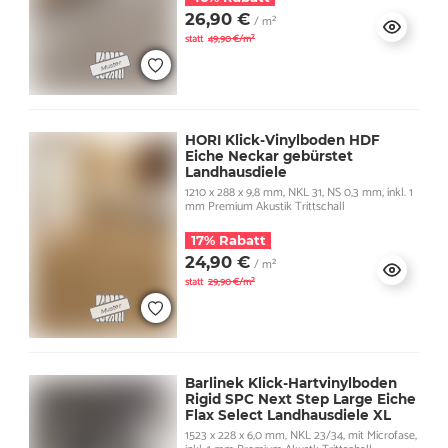
26,90 €
/ m²
statt
49,90 €/m²
HORI Klick-Vinylboden HDF
Eiche Neckar gebürstet
Landhausdiele
1210 x 288 x 9,8 mm, NKL 31, NS 0,3 mm, inkl. 1
mm Premium Akustik Trittschall
17% Rabatt
24,90 €
/ m²
statt
29,90 €/m²
Barlinek Klick-Hartvinylboden
Rigid SPC Next Step Large Eiche
Flax Select Landhausdiele XL
1523 x 228 x 6,0 mm, NKL 23/34, mit Microfase,