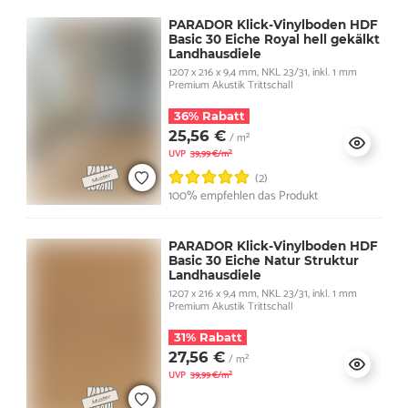
PARADOR Klick-Vinylboden HDF
Basic 30 Eiche Royal hell gekälkt
Landhausdiele
1207 x 216 x 9,4 mm, NKL 23/31, inkl. 1 mm
Premium Akustik Trittschall
36% Rabatt
25,56 €
/ m²
UVP
39,99 €/m²
(2)
100% empfehlen das Produkt
PARADOR Klick-Vinylboden HDF
Basic 30 Eiche Natur Struktur
Landhausdiele
1207 x 216 x 9,4 mm, NKL 23/31, inkl. 1 mm
Premium Akustik Trittschall
31% Rabatt
27,56 €
/ m²
UVP
39,99 €/m²