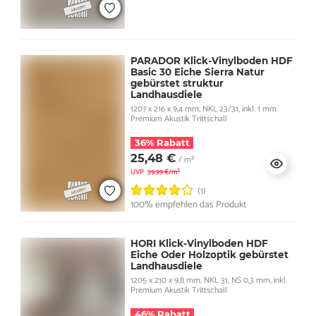
PARADOR Klick-Vinylboden HDF
Basic 30 Eiche Sierra Natur
gebürstet struktur
Landhausdiele
1207 x 216 x 9,4 mm, NKL 23/31, inkl. 1 mm
Premium Akustik Trittschall
36% Rabatt
25,48 €
/ m²
UVP
39,99 €/m²
(1)
100% empfehlen das Produkt
HORI Klick-Vinylboden HDF
Eiche Oder Holzoptik gebürstet
Landhausdiele
1205 x 210 x 9,8 mm, NKL 31, NS 0,3 mm, inkl.
Premium Akustik Trittschall
46% Rabatt