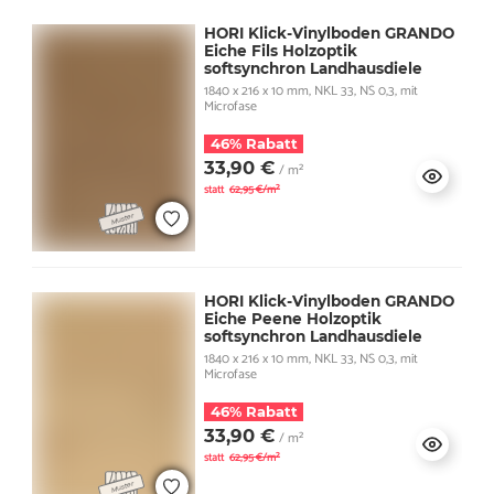
HORI Klick-Vinylboden GRANDO
Eiche Fils Holzoptik
softsynchron Landhausdiele
1840 x 216 x 10 mm, NKL 33, NS 0,3, mit
Microfase
46% Rabatt
33,90 €
/ m²
statt
62,95 €/m²
HORI Klick-Vinylboden GRANDO
Eiche Peene Holzoptik
softsynchron Landhausdiele
1840 x 216 x 10 mm, NKL 33, NS 0,3, mit
Microfase
46% Rabatt
33,90 €
/ m²
statt
62,95 €/m²