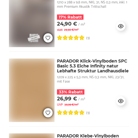
1210 x 288 x 9,8 mm, NKL 31, NS 0,3 mm, inkl. 1
mm Premium Akustik Trittschall
17% Rabatt
24,90 €
/ m²
statt
29,90 €/m²
(1)
PARADOR Klick-Vinylboden SPC
Basic 5.3 Eiche Infinity natur
Lebhafte Struktur Landhausdiele
1209 x 225 x 5,3 mm, NS 0,3 mm, NKL 23/31,
mit Fase
33% Rabatt
26,99 €
/ m²
UVP
39,99 €/m²
(1)
PARADOR Klebe-Vinylboden