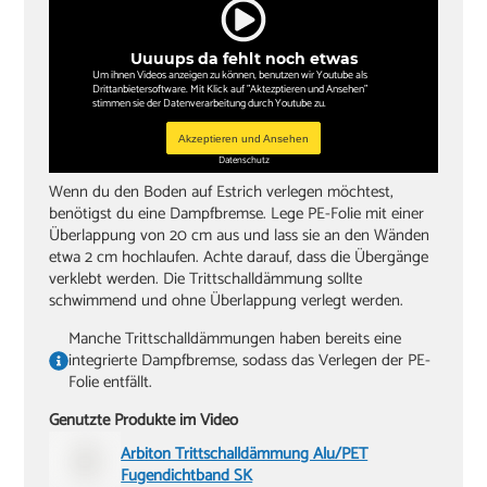
Zollstock
Winkel
Uuuups da fehlt noch etwas
Bleistift
Um ihnen Videos anzeigen zu können, benutzen wir Youtube als
Drittanbietersoftware. Mit Klick auf "Aktezptieren und Ansehen"
stimmen sie der Datenverarbeitung durch Youtube zu.
Akzeptieren und Ansehen
Datenschutz
Wenn du den Boden auf Estrich verlegen möchtest,
benötigst du eine Dampfbremse. Lege PE-Folie mit einer
Überlappung von 20 cm aus und lass sie an den Wänden
etwa 2 cm hochlaufen. Achte darauf, dass die Übergänge
verklebt werden. Die Trittschalldämmung sollte
schwimmend und ohne Überlappung verlegt werden.
Manche Trittschalldämmungen haben bereits eine
integrierte Dampfbremse, sodass das Verlegen der PE-
Folie entfällt.
Genutzte Produkte im Video
Arbiton Trittschalldämmung Alu/PET
Fugendichtband SK