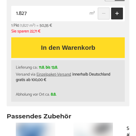
m²
1 Pkt
(1,827 m²) =
50,35 €
Sie sparen 22,71 €
In den Warenkorb
Lieferung ca.:
11.8. bis 13.8.
Versand via
Einzelpaket-Versand
innerhalb Deutschland
gratis ab 100,00 €
Abholung vor Ort ca.
8.8.
Passendes Zubehör
Schi
ab
2