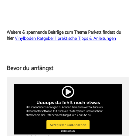
Weitere & spannende Beiträge zum Thema Parkett findest du
hier
Vinylboden Ratgeber | praktische Tipps & Anleitungen
Bevor du anfängst
Uuuups da fehlt noch etwas
Um ihnen Videos anzeigen zu können, benutzen wir Youtube als
Drittanbietersoftware. Mit Klick auf "Aktezptieren und Ansehen"
stimmen sie der Datenverarbeitung durch Youtube zu.
Akzeptieren und Ansehen
Datenschutz