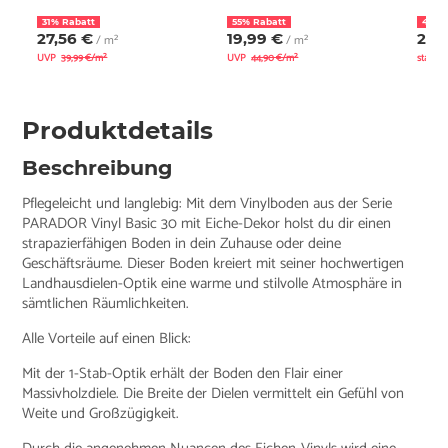
31% Rabatt
55% Rabatt
46% 
27,56 €
19,99 €
26,
/ m²
/ m²
UVP
39,99 €/m²
UVP
44,90 €/m²
statt
4
Produktdetails
Beschreibung
Pflegeleicht und langlebig: Mit dem Vinylboden aus der Serie
PARADOR Vinyl Basic 30 mit Eiche-Dekor holst du dir einen
strapazierfähigen Boden in dein Zuhause oder deine
Geschäftsräume. Dieser Boden kreiert mit seiner hochwertigen
Landhausdielen-Optik eine warme und stilvolle Atmosphäre in
sämtlichen Räumlichkeiten.
Alle Vorteile auf einen Blick:
Mit der 1-Stab-Optik erhält der Boden den Flair einer
Massivholzdiele. Die Breite der Dielen vermittelt ein Gefühl von
Weite und Großzügigkeit.