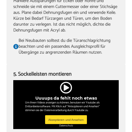
Markiere Aussparungen für Ecken oder Rohre und
schneide sie mit einem Cuttermesser oder einer Stichsäge
aus. Plane dabei Dehnungsfugen ein und verwende Keile.
Kürze bei Bedarf Türzargen und Türen, um den Boden
darunter zu verlegen. Ist das nicht möglich, dichte die
Dehnungsfugen mit Acryl ab.
Bei Neubauten solltest du die Türanschlagrichtung
beachten und ein passendes Ausgleichsprofil für
Übergänge zu angrenzenden Räumen nutzen.
5. Sockelleisten montieren
Uuuups da fehlt noch etwas
Um ihnen Videos anzeigen zu können, benutzen wir Youtube als
Drittanbietersoftware. Mit Klick auf "Aktezptieren und Ansehen"
stimmen sie der Datenverarbeitung durch Youtube zu.
Akzeptieren und Ansehen
Datenschutz