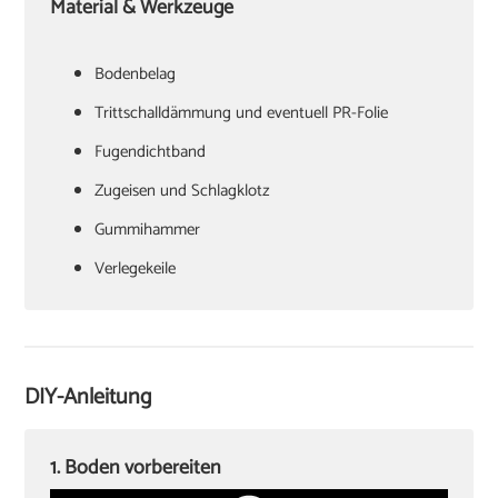
Material & Werkzeuge
Bodenbelag
Trittschalldämmung und eventuell PR-Folie
Fugendichtband
Zugeisen und Schlagklotz
Gummihammer
Verlegekeile
Cuttermesser
Laminatschneider
Akkuschrauber
DIY-Anleitung
Sockelleisten und Halterungsclips
Stichsäge und Kappsäge
1. Boden vorbereiten