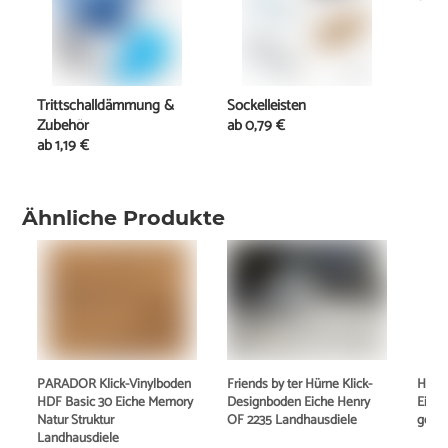
Trittschalldämmung &
Sockelleisten
Zubehör
ab
0,79 €
ab
1,19 €
Ähnliche Produkte
PARADOR Klick-Vinylboden
Friends by ter Hürne Klick-
HORI
HDF Basic 30 Eiche Memory
Designboden Eiche Henry
Eiche
Natur Struktur
OF 2235 Landhausdiele
gebür
Landhausdiele