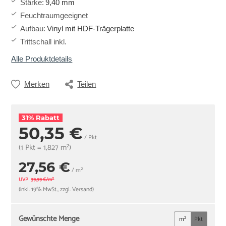
Stärke
:
9,40 mm
Feuchtraumgeeignet
Aufbau
:
Vinyl mit HDF-Trägerplatte
Trittschall inkl.
Alle Produktdetails
Merken
Teilen
31% Rabatt
50,35 €
/ Pkt
(1 Pkt = 1,827 m²)
27,56 €
/ m²
UVP
39,99 €/m²
(inkl. 19% MwSt., zzgl. Versand)
Gewünschte Menge
m²
Pkt