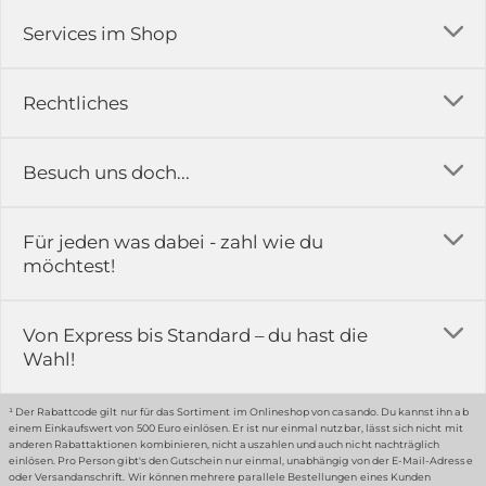
Services im Shop
Versandkosten
Rechtliches
Ratgeber
Impressum
Besuch uns doch...
Erfahrungsberichte & Bewertungen
AGB
FAQ
in der Ausstellung...
Für jeden was dabei - zahl wie du
Rückgabe & Reklamation
Kontakt
möchtest!
Datenschutz
Das ist casando
Holz-Richter GmbH
Schmiedeweg 1
Batteriegesetz
Karriere
Von Express bis Standard – du hast die
51789 Lindlar
Wahl!
Widerrufsrecht
Gewerbekunden
Hinweis:
Hunde sind in der Ausstellung erlaubt
Datenschutz-Einstellung
Grounding Page
¹ Der Rabattcode gilt nur für das Sortiment im Onlineshop von casando. Du kannst ihn ab
einem Einkaufswert von 500 Euro einlösen. Er ist nur einmal nutzbar, lässt sich nicht mit
Erklärung zur Barrierefreiheit
anderen Rabattaktionen kombinieren, nicht auszahlen und auch nicht nachträglich
einlösen. Pro Person gibt's den Gutschein nur einmal, unabhängig von der E-Mail-Adresse
… oder in unserem Fachmarkt
oder Versandanschrift. Wir können mehrere parallele Bestellungen eines Kunden