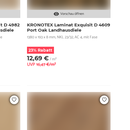
Vorschau öffnen
t D 4982
KRONOTEX Laminat Exquisit D 4609
sdiele
Port Oak Landhausdiele
se
1380 x 193 x 8 mm, NKL 23/32, AC 4, mit Fase
23% Rabatt
12,69 €
/ m²
UVP
16,47 €/m²