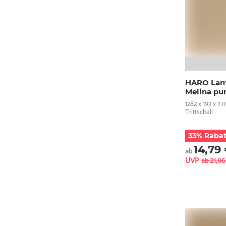
HARO Lami
Melina pu
1282 x 193 x 7
Trittschall
33% Rabat
14,79
ab
UVP
21,9
ab