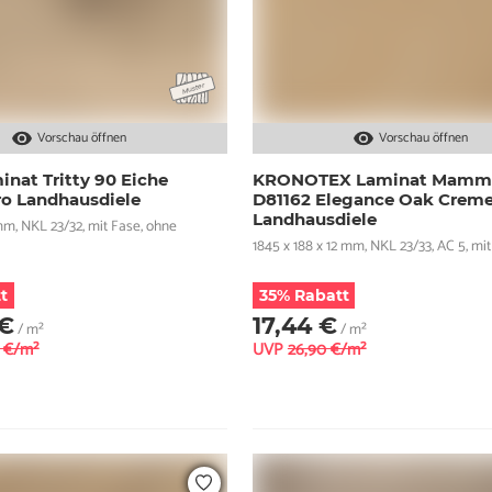
Vorschau öffnen
Vorschau öffnen
nat Tritty 90 Eiche
KRONOTEX Laminat Mamm
ro Landhausdiele
D81162 Elegance Oak Crem
Landhausdiele
 mm, NKL 23/32, mit Fase, ohne
1845 x 188 x 12 mm, NKL 23/33, AC 5, mi
t
35% Rabatt
 €
17,44 €
/ m²
/ m²
6 €/m²
UVP
26,90 €/m²