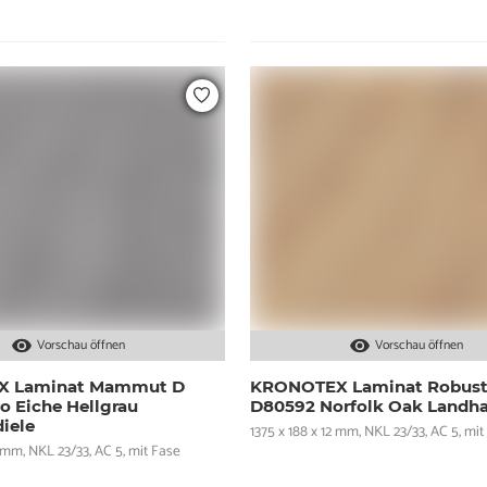
Vorschau öffnen
Vorschau öffnen
 Laminat Mammut D
KRONOTEX Laminat Robus
o Eiche Hellgrau
D80592 Norfolk Oak Landha
iele
1375 x 188 x 12 mm, NKL 23/33, AC 5, mit
2 mm, NKL 23/33, AC 5, mit Fase