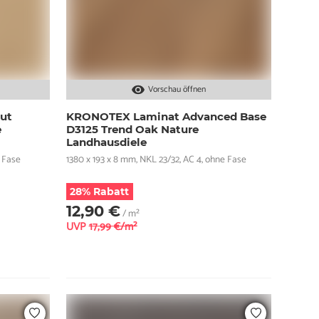
Vorschau öffnen
ut
KRONOTEX Laminat Advanced Base
e
D3125 Trend Oak Nature
Landhausdiele
t Fase
1380 x 193 x 8 mm, NKL 23/32, AC 4, ohne Fase
28% Rabatt
12,90 €
/ m²
UVP
17,99 €/m²