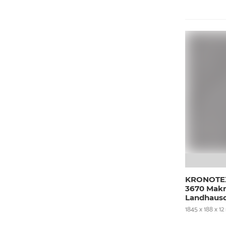
KRONOTEX
3670 Makr
Landhausd
1845 x 188 x 1