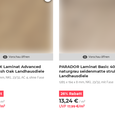
Vorschau öffnen
Vorschau öffnen
 Laminat Advanced
PARADOR Laminat Basic 40
sh Oak Landhausdiele
naturgrau seidenmatte stru
Landhausdiele
 mm, NKL 23/32, AC 4, ohne Fase
1285 x 194 x 8 mm, NKL 23/32, mit Fase
t
26% Rabatt
13,24 €
 m²
/ m²
/m²
UVP
17,99 €/m²