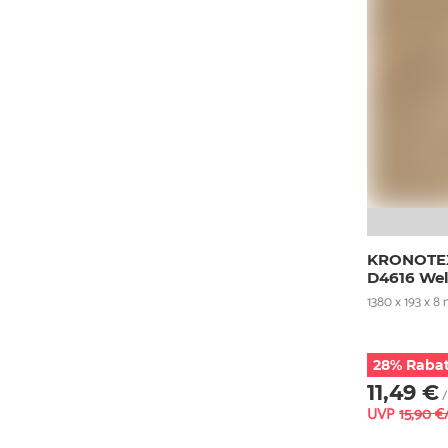
KRONOTEX
D4616 Wel
1380 x 193 x 8
28% Rabat
11,49 €
/
UVP
15,90 €