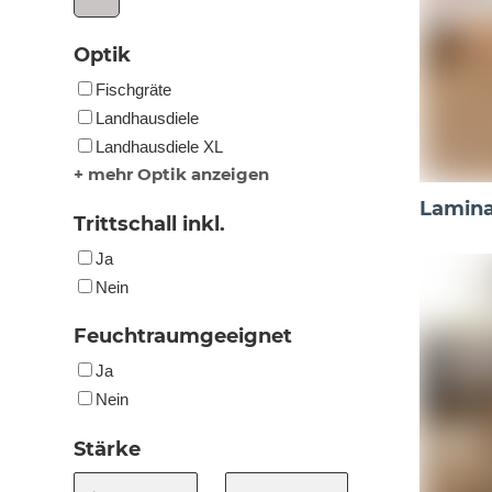
Optik
Fischgräte
Landhausdiele
Landhausdiele XL
+ mehr Optik anzeigen
Lamina
Trittschall inkl.
Ja
Nein
Feuchtraumgeeignet
Ja
Nein
Stärke