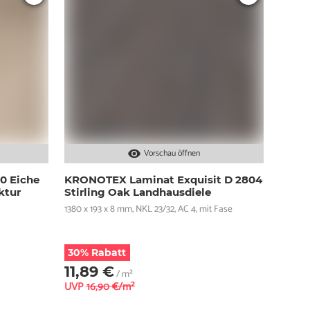
Vorschau öffnen
0 Eiche
KRONOTEX Laminat Exquisit D 2804
ktur
Stirling Oak Landhausdiele
1380 x 193 x 8 mm, NKL 23/32, AC 4, mit Fase
30% Rabatt
11,89 €
/ m²
UVP
16,90 €/m²