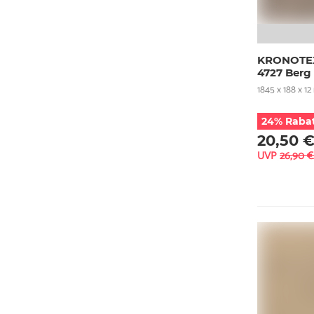
KRONOTEX
4727 Berg
1845 x 188 x 1
24% Raba
20,50 
UVP
26,90 