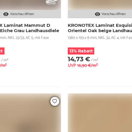
Vorschau öffnen
Vorschau öffnen
 Laminat Mammut D
KRONOTEX Laminat Exquisi
 Eiche Grau Landhausdiele
Orientel Oak beige Landhau
2 mm, NKL 23/33, AC 5, mit Fase
1380 x 193 x 8 mm, NKL 32, AC 4, mit Fa
tt
13% Rabatt
€
14,73 €
/ m²
/ m²
€/m²
UVP
16,90 €/m²