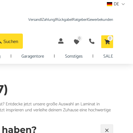
DE
Versand
|
Zahlung
|
Rückgabe
|
Ratgeber
|
Gewerbekunden
0
0
Suchen
g
|
Garagentore
|
Sonstiges
|
SALE
7)
 ist? Entdecke jetzt unsere große Auswahl an Laminat in
jetzt insprieren und verleihe deinem Zuhause eine hochwertige
n haben?