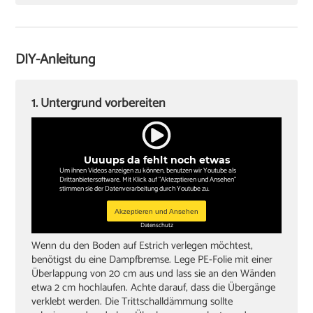
Hammer
Zugeisen und Schlagklotz
Winkel
DIY-Anleitung
Sockelleisten und Halterungsclips
Stichsäge und Kappsäge
1. Untergrund vorbereiten
Knieschoner
Uuuups da fehlt noch etwas
Um ihnen Videos anzeigen zu können, benutzen wir Youtube als
Drittanbietersoftware. Mit Klick auf "Aktezptieren und Ansehen"
stimmen sie der Datenverarbeitung durch Youtube zu.
Akzeptieren und Ansehen
Datenschutz
Wenn du den Boden auf Estrich verlegen möchtest,
benötigst du eine Dampfbremse. Lege PE-Folie mit einer
Überlappung von 20 cm aus und lass sie an den Wänden
etwa 2 cm hochlaufen. Achte darauf, dass die Übergänge
verklebt werden. Die Trittschalldämmung sollte