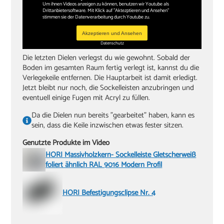
Um ihnen Videos anzeigen zu können, benutzen wir Youtube als
Drittanbietersoftware. Mit Klick auf "Aktezptieren und Ansehen"
stimmen sie der Datenverarbeitung durch Youtube zu.
Akzeptieren und Ansehen
Datenschutz
Die letzten Dielen verlegst du wie gewohnt. Sobald der
Boden im gesamten Raum fertig verlegt ist, kannst du die
Verlegekeile entfernen. Die Hauptarbeit ist damit erledigt.
Jetzt bleibt nur noch, die Sockelleisten anzubringen und
eventuell einige Fugen mit Acryl zu füllen.
Da die Dielen nun bereits "gearbeitet" haben, kann es
sein, dass die Keile inzwischen etwas fester sitzen.
Genutzte Produkte im Video
HORI Massivholzkern- Sockelleiste Gletscherweiß
foliert ähnlich RAL 9016 Modern Profil
HORI Befestigungsclipse Nr. 4