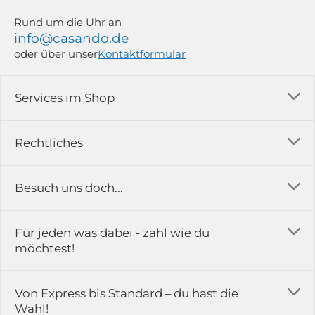
Rund um die Uhr an
info@casando.de
oder über unser
Kontaktformular
Services im Shop
Versandkosten
Rechtliches
Ratgeber
Impressum
Besuch uns doch...
Erfahrungsberichte & Bewertungen
AGB
FAQ
in der Ausstellung...
Für jeden was dabei - zahl wie du
Rückgabe & Reklamation
Kontakt
möchtest!
Datenschutz
Das ist casando
Holz-Richter GmbH
Schmiedeweg 1
Batteriegesetz
Karriere
Von Express bis Standard – du hast die
51789 Lindlar
Wahl!
Widerrufsrecht
Gewerbekunden