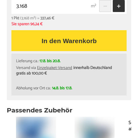
m²
1 Pkt
(3,168 m²) =
337,46 €
Sie sparen 96,24 €
In den Warenkorb
Lieferung ca.:
17.8. bis 20.8.
Versand via
Einzelpaket-Versand
innerhalb Deutschland
gratis ab 100,00 €
Abholung vor Ort ca.:
14.8. bis 17.8.
Passendes Zubehör
Socke
ab
0