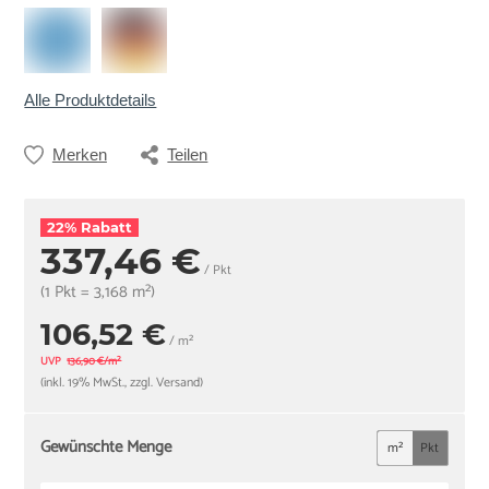
Alle Produktdetails
Merken
Teilen
22% Rabatt
337,46 €
/ Pkt
(1 Pkt = 3,168 m²)
106,52 €
/ m²
UVP
136,90 €/m²
(inkl. 19% MwSt., zzgl. Versand)
Gewünschte Menge
m²
Pkt