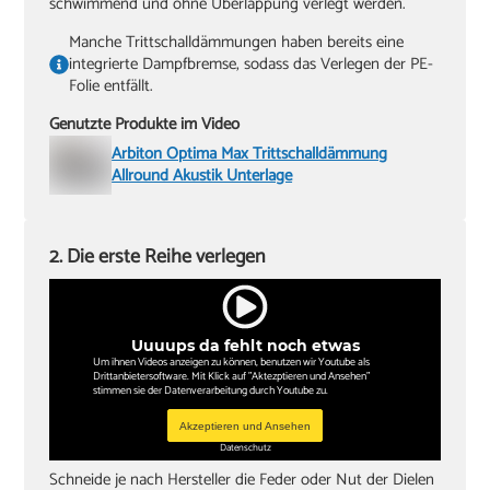
schwimmend und ohne Überlappung verlegt werden.
Manche Trittschalldämmungen haben bereits eine
integrierte Dampfbremse, sodass das Verlegen der PE-
Folie entfällt.
Genutzte Produkte im Video
Arbiton Optima Max Trittschalldämmung
Allround Akustik Unterlage
2. Die erste Reihe verlegen
Uuuups da fehlt noch etwas
Um ihnen Videos anzeigen zu können, benutzen wir Youtube als
Drittanbietersoftware. Mit Klick auf "Aktezptieren und Ansehen"
stimmen sie der Datenverarbeitung durch Youtube zu.
Akzeptieren und Ansehen
Datenschutz
Schneide je nach Hersteller die Feder oder Nut der Dielen