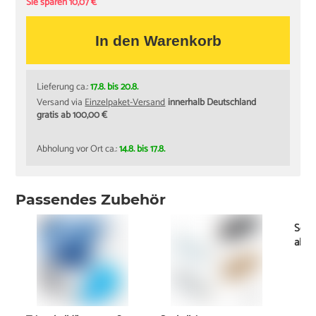
Sie sparen 10,07 €
In den Warenkorb
Lieferung ca.:
17.8. bis 20.8.
Versand via
Einzelpaket-Versand
innerhalb Deutschland
gratis ab 100,00 €
Abholung vor Ort ca.:
14.8. bis 17.8.
Passendes Zubehör
Schi
ab
11