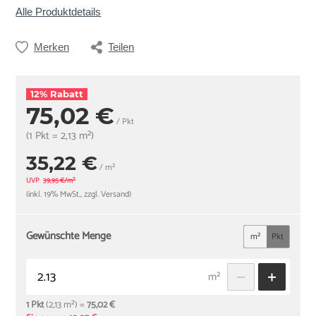
Alle Produktdetails
Merken
Teilen
12% Rabatt
75,02 €
/ Pkt
(1 Pkt = 2,13 m²)
35,22 €
/ m²
UVP
39,95 €/m²
(inkl. 19% MwSt., zzgl. Versand)
Gewünschte Menge
m²
Pkt
m²
1 Pkt
(2,13 m²) =
75,02 €