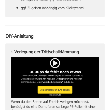
ggf. Zugeisen (abhängig vom Klicksystem)
Hammer
Verlegekeile
Cuttermesser
DIY-Anleitung
Winkel oder Schmiege
Zollstock
1. Verlegung der Trittschalldämmung
Kappsäge
Knieschoner
Uuuups da fehlt noch etwas
Um ihnen Videos anzeigen zu können, benutzen wir Youtube als
Drittanbietersoftware. Mit Klick auf "Aktezptieren und Ansehen"
stimmen sie der Datenverarbeitung durch Youtube zu.
Akzeptieren und Ansehen
Datenschutz
Wenn du den Boden auf Estrich verlegen möchtest,
benötigst du eine Dampfbremse. Lege PE-Folie mit einer