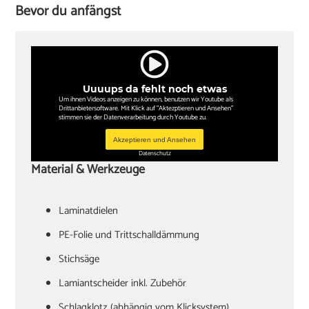
Bevor du anfängst
Uuuups da fehlt noch etwas
Um ihnen Videos anzeigen zu können, benutzen wir Youtube als
Drittanbietersoftware. Mit Klick auf "Aktezptieren und Ansehen"
stimmen sie der Datenverarbeitung durch Youtube zu.
Akzeptieren und Ansehen
Datenschutz
Material & Werkzeuge
Laminatdielen
PE-Folie und Trittschalldämmung
Stichsäge
Lamiantscheider inkl. Zubehör
Schlagklotz (abhängig vom Klicksystem)