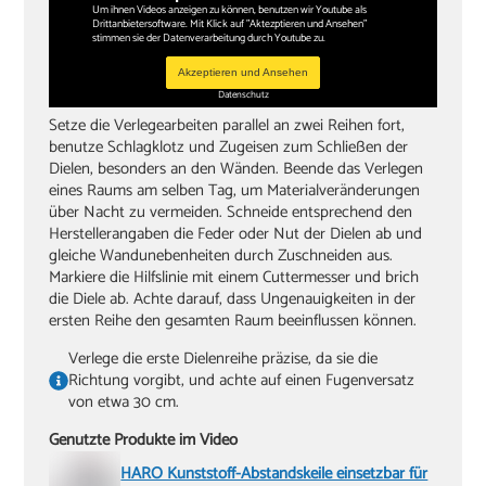
Um ihnen Videos anzeigen zu können, benutzen wir Youtube als
Drittanbietersoftware. Mit Klick auf "Aktezptieren und Ansehen"
stimmen sie der Datenverarbeitung durch Youtube zu.
Akzeptieren und Ansehen
Datenschutz
Setze die Verlegearbeiten parallel an zwei Reihen fort,
benutze Schlagklotz und Zugeisen zum Schließen der
Dielen, besonders an den Wänden. Beende das Verlegen
eines Raums am selben Tag, um Materialveränderungen
über Nacht zu vermeiden. Schneide entsprechend den
Herstellerangaben die Feder oder Nut der Dielen ab und
gleiche Wandunebenheiten durch Zuschneiden aus.
Markiere die Hilfslinie mit einem Cuttermesser und brich
die Diele ab. Achte darauf, dass Ungenauigkeiten in der
ersten Reihe den gesamten Raum beeinflussen können.
Verlege die erste Dielenreihe präzise, da sie die
Richtung vorgibt, und achte auf einen Fugenversatz
von etwa 30 cm.
Genutzte Produkte im Video
HARO Kunststoff-Abstandskeile einsetzbar für