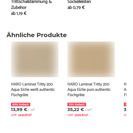
Trittschalldämmung &
Sockelleisten
Zubehör
ab
0,79 €
ab
1,19 €
Ähnliche Produkte
HARO Laminat Tritty 200
HARO Laminat Tritty 200
HARO
Aqua Eiche weiß authentic
Aqua Eiche puro authentic
Aqua 
Fischgräte
Fischgräte
Fisch
65% Rabatt
12% Rabatt
12% 
13,99 €
35,22 €
35,
/ m²
/ m²
UVP
39,95 €/m²
UVP
39,95 €/m²
UVP
3