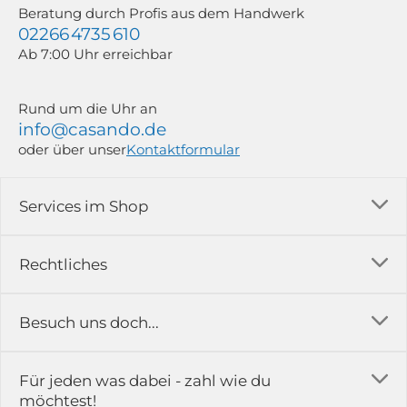
Beratung durch Profis aus dem Handwerk
02266 4735 610
Ab 7:00 Uhr erreichbar
Rund um die Uhr an
info@casando.de
oder über unser
Kontaktformular
Services im Shop
Versandkosten
Rechtliches
Ratgeber
Impressum
Besuch uns doch...
Erfahrungsberichte & Bewertungen
AGB
FAQ
in der Ausstellung...
Für jeden was dabei - zahl wie du
Rückgabe & Reklamation
Kontakt
möchtest!