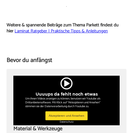
Weitere & spannende Beiträge zum Thema Parkett findest du
hier
Laminat Ratgeber | Praktische Tipps & Anleitungen
Bevor du anfängst
Uuuups da fehlt noch etwas
Um ihnen Videos anzeigen zu können, benutzen wir Youtube als
Drittanbietersoftware. Mit Klick auf "Aktezptieren und Ansehen"
stimmen sie der Datenverarbeitung durch Youtube zu.
Akzeptieren und Ansehen
Datenschutz
Material & Werkzeuge