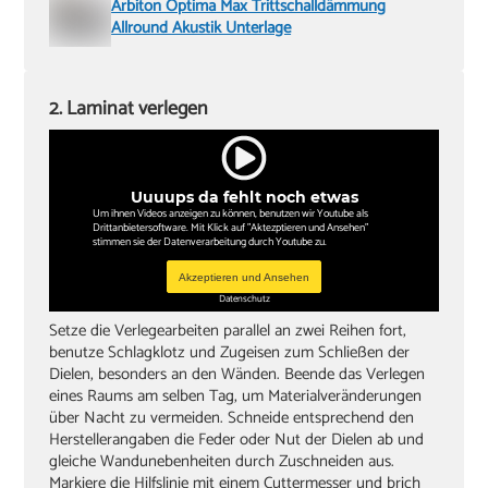
Arbiton Optima Max Trittschalldämmung
Allround Akustik Unterlage
2. Laminat verlegen
Uuuups da fehlt noch etwas
Um ihnen Videos anzeigen zu können, benutzen wir Youtube als
Drittanbietersoftware. Mit Klick auf "Aktezptieren und Ansehen"
stimmen sie der Datenverarbeitung durch Youtube zu.
Akzeptieren und Ansehen
Datenschutz
Setze die Verlegearbeiten parallel an zwei Reihen fort,
benutze Schlagklotz und Zugeisen zum Schließen der
Dielen, besonders an den Wänden. Beende das Verlegen
eines Raums am selben Tag, um Materialveränderungen
über Nacht zu vermeiden. Schneide entsprechend den
Herstellerangaben die Feder oder Nut der Dielen ab und
gleiche Wandunebenheiten durch Zuschneiden aus.
Markiere die Hilfslinie mit einem Cuttermesser und brich