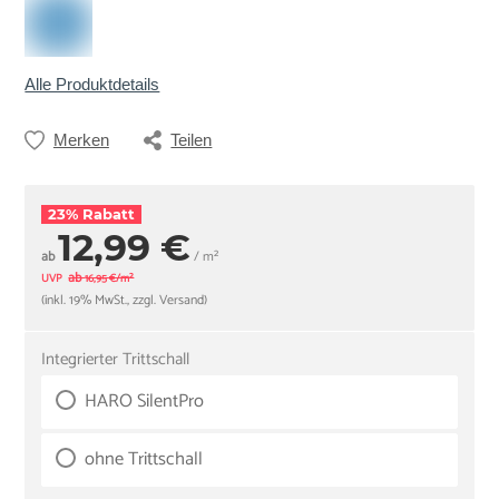
Alle Produktdetails
Merken
Teilen
23% Rabatt
12,99 €
ab
/ m²
ab
UVP
16,95 €/m²
(inkl. 19% MwSt., zzgl. Versand)
Integrierter Trittschall
HARO SilentPro
ohne Trittschall