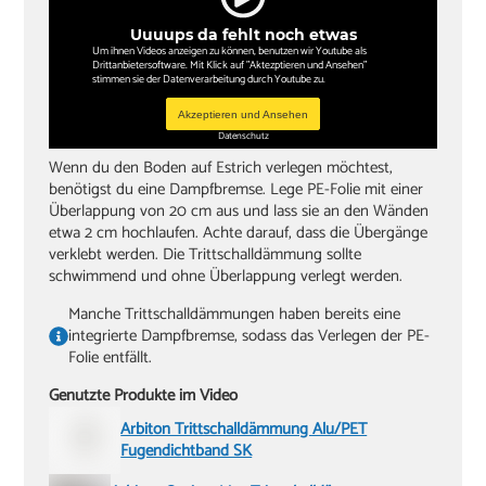
Knieschoner
Uuuups da fehlt noch etwas
Um ihnen Videos anzeigen zu können, benutzen wir Youtube als
Drittanbietersoftware. Mit Klick auf "Aktezptieren und Ansehen"
stimmen sie der Datenverarbeitung durch Youtube zu.
Akzeptieren und Ansehen
Datenschutz
Wenn du den Boden auf Estrich verlegen möchtest,
benötigst du eine Dampfbremse. Lege PE-Folie mit einer
Überlappung von 20 cm aus und lass sie an den Wänden
etwa 2 cm hochlaufen. Achte darauf, dass die Übergänge
verklebt werden. Die Trittschalldämmung sollte
schwimmend und ohne Überlappung verlegt werden.
Manche Trittschalldämmungen haben bereits eine
integrierte Dampfbremse, sodass das Verlegen der PE-
Folie entfällt.
Genutzte Produkte im Video
Arbiton Trittschalldämmung Alu/PET
Fugendichtband SK