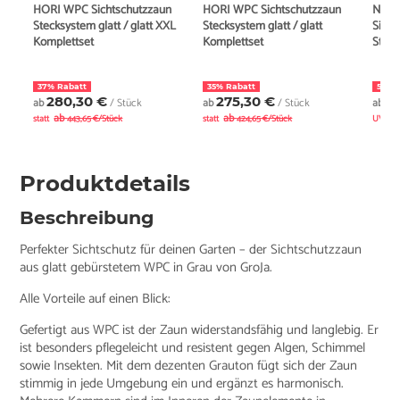
HORI WPC Sichtschutzzaun
HORI WPC Sichtschutzzaun
New
Stecksystem glatt / glatt XXL
Stecksystem glatt / glatt
Sicht
Komplettset
Komplettset
Steck
37% Rabatt
35% Rabatt
5% R
280,30 €
275,30 €
4
ab
/ Stück
ab
/ Stück
ab
ab
ab
statt
443,65 €/Stück
statt
424,65 €/Stück
UVP
Produktdetails
Beschreibung
Perfekter Sichtschutz für deinen Garten – der Sichtschutzzaun
aus glatt gebürstetem WPC in Grau von GroJa.
Alle Vorteile auf einen Blick:
Gefertigt aus WPC ist der Zaun widerstandsfähig und langlebig. Er
ist besonders pflegeleicht und resistent gegen Algen, Schimmel
sowie Insekten. Mit dem dezenten Grauton fügt sich der Zaun
stimmig in jede Umgebung ein und ergänzt es harmonisch.