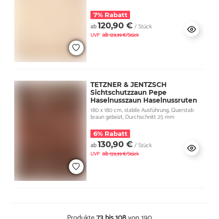
7% Rabatt
120,90 €
ab
/ Stück
ab
UVP
129,99 €/Stück
TETZNER & JENTZSCH
Sichtschutzzaun Pepe
Haselnusszaun Haselnussruten
180 x 180 cm, stabile Ausführung, Querstab
braun gebeizt, Durchschnitt 25 mm
6% Rabatt
130,90 €
ab
/ Stück
ab
UVP
139,99 €/Stück
Produkte
73 bis 108
von 190