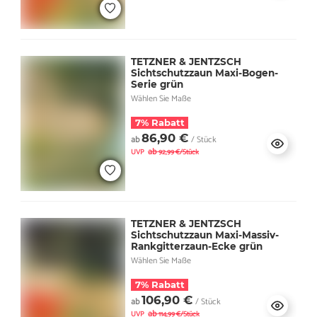
TETZNER & JENTZSCH
Sichtschutzzaun Maxi-Bogen-
Serie grün
Wählen Sie Maße
7% Rabatt
86,90 €
ab
/ Stück
ab
UVP
92,99 €/Stück
TETZNER & JENTZSCH
Sichtschutzzaun Maxi-Massiv-
Rankgitterzaun-Ecke grün
Wählen Sie Maße
7% Rabatt
106,90 €
ab
/ Stück
ab
UVP
114,99 €/Stück