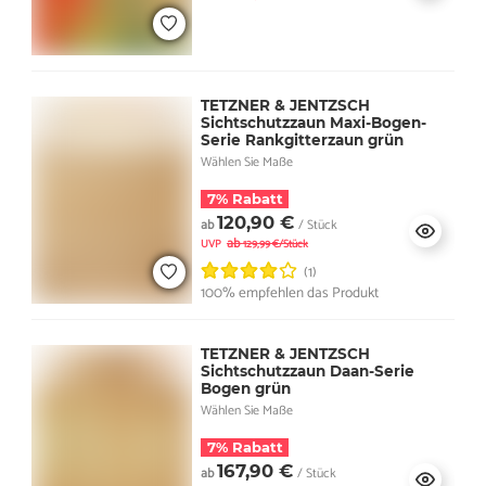
TETZNER & JENTZSCH
Sichtschutzzaun Maxi-Bogen-
Serie Rankgitterzaun grün
Wählen Sie Maße
7% Rabatt
120,90 €
ab
/ Stück
ab
UVP
129,99 €/Stück
(1)
100% empfehlen das Produkt
TETZNER & JENTZSCH
Sichtschutzzaun Daan-Serie
Bogen grün
Wählen Sie Maße
7% Rabatt
167,90 €
ab
/ Stück