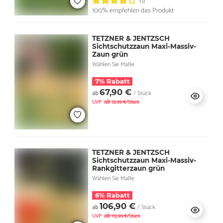
(1)
100% empfehlen das Produkt
TETZNER & JENTZSCH
Sichtschutzzaun Maxi-Massiv-
Zaun grün
Wählen Sie Maße
7% Rabatt
67,90 €
ab
/ Stück
ab
UVP
72,99 €/Stück
TETZNER & JENTZSCH
Sichtschutzzaun Maxi-Massiv-
Rankgitterzaun grün
Wählen Sie Maße
6% Rabatt
106,90 €
ab
/ Stück
ab
UVP
113,99 €/Stück