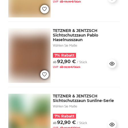
ab
UVP
179,99 €/Stück
TETZNER & JENTZSCH
Sichtschutzzaun Pablo
Haselnusszaun
Wählen Sie Maße
7% Rabatt
92,90 €
ab
/ Stück
ab
UVP
99,99 €/Stück
TETZNER & JENTZSCH
Sichtschutzzaun Sunline-Serie
Wählen Sie Maße
7% Rabatt
92,90 €
ab
/ Stück
ab
UVP
99,99 €/Stück