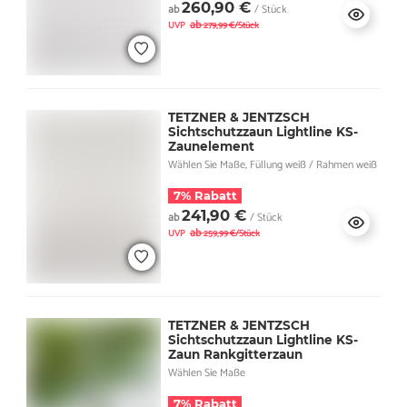
260,90 €
ab
/ Stück
ab
UVP
279,99 €/Stück
TETZNER & JENTZSCH
Sichtschutzzaun Lightline KS-
Zaunelement
Wählen Sie Maße, Füllung weiß / Rahmen weiß
7% Rabatt
241,90 €
ab
/ Stück
ab
UVP
259,99 €/Stück
TETZNER & JENTZSCH
Sichtschutzzaun Lightline KS-
Zaun Rankgitterzaun
Wählen Sie Maße
7% Rabatt