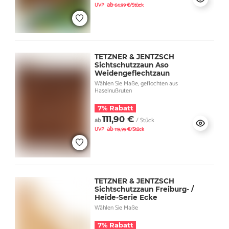
ab
UVP
64,99 €/Stück
TETZNER & JENTZSCH
Sichtschutzzaun Aso
Weidengeflechtzaun
Wählen Sie Maße, geflochten aus
Haselnußruten
7% Rabatt
111,90 €
ab
/ Stück
ab
UVP
119,99 €/Stück
TETZNER & JENTZSCH
Sichtschutzzaun Freiburg- /
Heide-Serie Ecke
Wählen Sie Maße
7% Rabatt