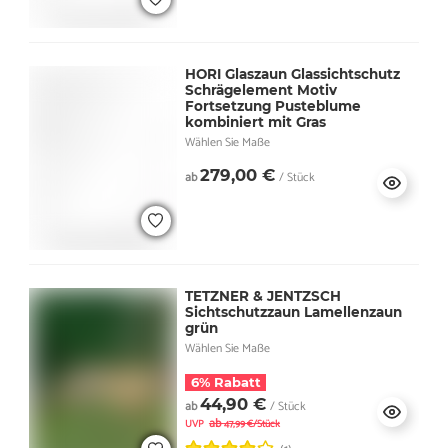
HORI Glaszaun Glassichtschutz
Schrägelement Motiv
Fortsetzung Pusteblume
kombiniert mit Gras
Wählen Sie Maße
279,00 €
ab
/ Stück
TETZNER & JENTZSCH
Sichtschutzzaun Lamellenzaun
grün
Wählen Sie Maße
6% Rabatt
44,90 €
ab
/ Stück
ab
UVP
47,99 €/Stück