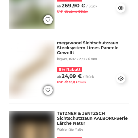
269,90 €
ab
/ Stück
ab
UVP
289,99 €/Stück
megawood Sichtschutzzaun
Stecksystem Limes Paneele
Gewellt
Ingwer, 1602 x 270 x 6 mm
8% Rabatt
24,09 €
ab
/ Stück
ab
UVP
26,19 €/Stück
TETZNER & JENTZSCH
Sichtschutzzaun AALBORG-Serie
Lärche Natur
Wählen Sie Maße