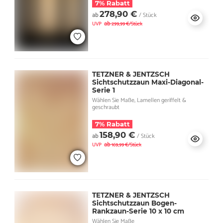
7% Rabatt
278,90 €
ab
/ Stück
ab
UVP
299,99 €/Stück
TETZNER & JENTZSCH
Sichtschutzzaun Maxi-Diagonal-
Serie 1
Wählen Sie Maße, Lamellen geriffelt &
geschraubt
7% Rabatt
158,90 €
ab
/ Stück
ab
UVP
169,99 €/Stück
TETZNER & JENTZSCH
Sichtschutzzaun Bogen-
Rankzaun-Serie 10 x 10 cm
Wählen Sie Maße