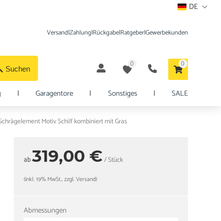
DE
Versand
|
Zahlung
|
Rückgabe
|
Ratgeber
|
Gewerbekunden
0
0
Suchen
g
|
Garagentore
|
Sonstiges
|
SALE
chrägelement Motiv Schilf kombiniert mit Gras
319,00 €
ab
/ Stück
(inkl. 19% MwSt., zzgl. Versand)
Abmessungen