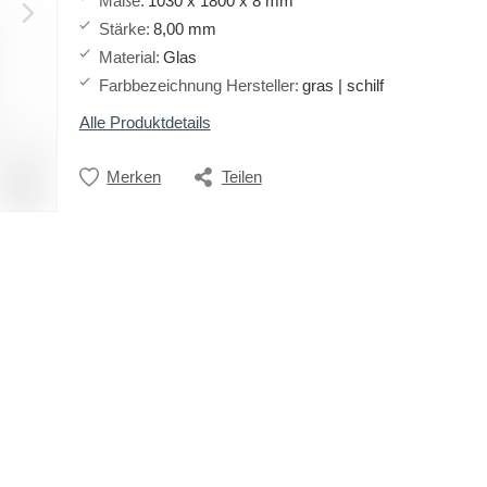
Maße
:
1030 x 1800 x 8 mm
Stärke
:
8,00 mm
Material
:
Glas
Farbbezeichnung Hersteller
:
gras | schilf
Alle Produktdetails
Merken
Teilen