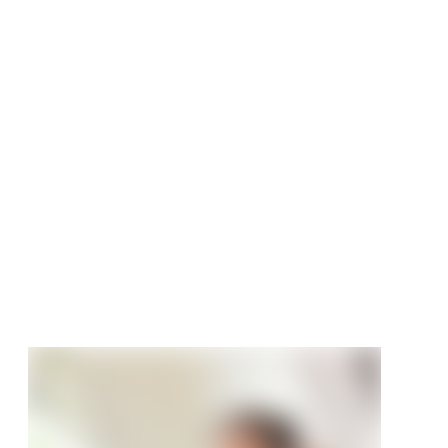
szaun
schutz Glasfarbe
0 €
/ Stück