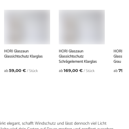
HORI Glaszaun
HORI Glaszaun
HORI Gla
Glassichtschutz Klarglas
Glassichtschutz
Glassicht
Schrägelement Klarglas
Grau
ab
59,00 €
/ Stück
ab
169,00 €
/ Stück
ab
79,0
rkt elegant, schafft Windschutz und lässt dennoch viel Licht