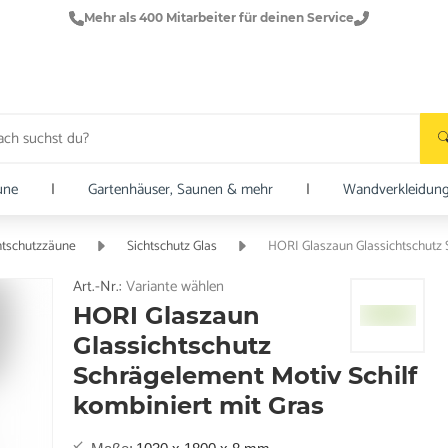
Mehr als 400 Mitarbeiter für deinen Service
une
|
Gartenhäuser, Saunen & mehr
|
Wandverkleidun
htschutzzäune
Sichtschutz Glas
HORI Glaszaun Glassichtschutz S
Art.-Nr.:
Variante wählen
HORI Glaszaun
Glassichtschutz
Schrägelement Motiv Schilf
kombiniert mit Gras