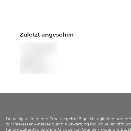
Zuletzt angesehen
Du willigst ein in den Erhalt regelmäßiger Neuigkeiten und I
zur Interessen-Analyse durch Auswertung individueller Öffnun
für die Zukunft und ohne Angabe von Gründen widerrufen; z. B