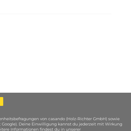
edenheitsbefragungen von casando (Holz-Richter GmbH) sowie
 Google). Deine Einwilligung kannst du jederzeit mit Wirkung
tere Informationen findest du in unserer