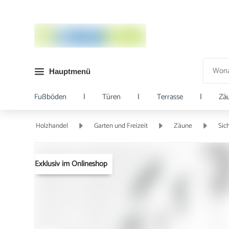
Hauptmenü
Fußböden
|
Türen
|
Terrasse
|
Zä
Holzhandel
Garten und Freizeit
Zäune
Sic
Exklusiv im Onlineshop