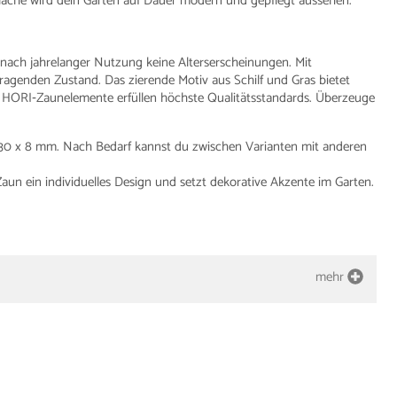
fläche wird dein Garten auf Dauer modern und gepflegt aussehen.
ch nach jahrelanger Nutzung keine Alterserscheinungen. Mit
orragenden Zustand. Das zierende Motiv aus Schilf und Gras bietet
 HORI‑Zaunelemente erfüllen höchste Qualitätsstandards. Überzeuge
0 x 8 mm. Nach Bedarf kannst du zwischen Varianten mit anderen
aun ein individuelles Design und setzt dekorative Akzente im Garten.
mehr