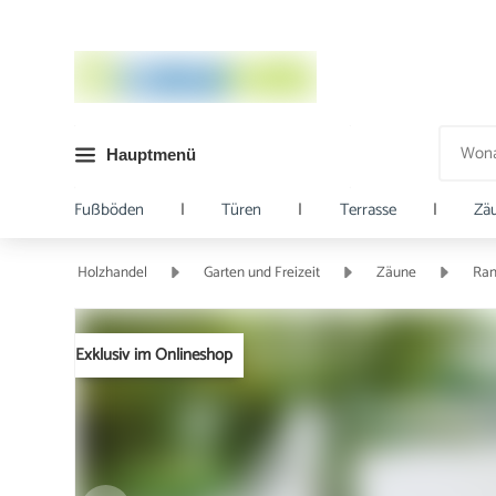
Hauptmenü
Fußböden
|
Türen
|
Terrasse
|
Zä
Holzhandel
Garten und Freizeit
Zäune
Ran
Exklusiv im Onlineshop