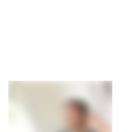
 & JENTZSCH
tzzaun Lightline
nsystem
te