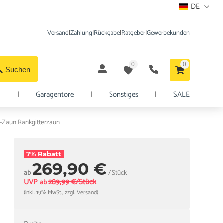
DE
Versand
|
Zahlung
|
Rückgabe
|
Ratgeber
|
Gewerbekunden
0
0
Suchen
g
|
Garagentore
|
Sonstiges
|
SALE
-Zaun Rankgitterzaun
7% Rabatt
269,90 €
ab
/ Stück
UVP
289,99 €/Stück
ab
(inkl. 19% MwSt., zzgl. Versand)