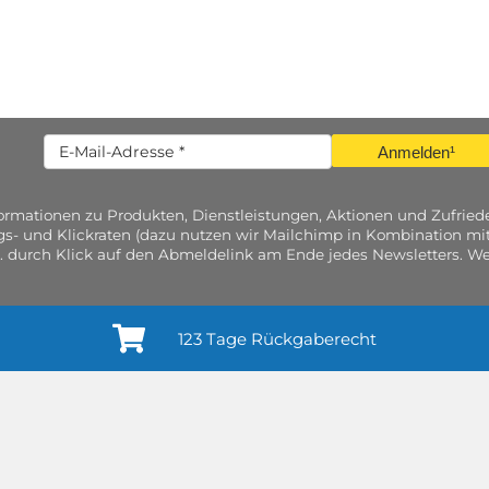
Anmelden¹
nformationen zu Produkten, Dienstleistungen, Aktionen und Zufri
gs- und Klickraten (dazu nutzen wir Mailchimp in Kombination mit
. durch Klick auf den Abmeldelink am Ende jedes Newsletters. Wei
123 Tage Rückgaberecht