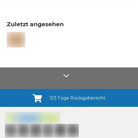
Zuletzt angesehen
123 Tage Rückgaberecht
Anmelden¹
Du willigst ein in den Erhalt regelmäßiger Neuigkeiten und Informationen zu
Produkten, Dienstleistungen, Aktionen und Zufriedenheitsbefragungen von
casando (Holz-Richter GmbH) sowie zur Interessen-Analyse durch
Auswertung individueller Öffnungs- und Klickraten (dazu nutzen wir
Mailchimp in Kombination mit Google). Deine Einwilligung kannst du
jederzeit mit Wirkung für die Zukunft und ohne Angabe von Gründen