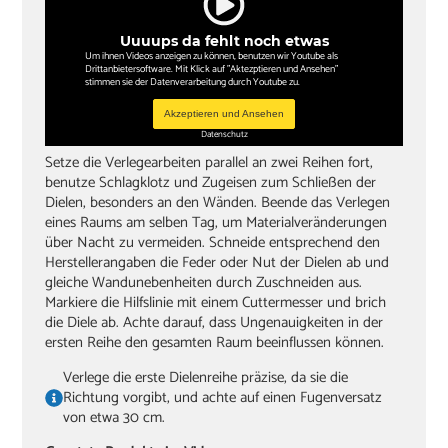
Uuuups da fehlt noch etwas
Um ihnen Videos anzeigen zu können, benutzen wir Youtube als
Drittanbietersoftware. Mit Klick auf "Aktezptieren und Ansehen"
stimmen sie der Datenverarbeitung durch Youtube zu.
Akzeptieren und Ansehen
Datenschutz
Setze die Verlegearbeiten parallel an zwei Reihen fort,
benutze Schlagklotz und Zugeisen zum Schließen der
Dielen, besonders an den Wänden. Beende das Verlegen
eines Raums am selben Tag, um Materialveränderungen
über Nacht zu vermeiden. Schneide entsprechend den
Herstellerangaben die Feder oder Nut der Dielen ab und
gleiche Wandunebenheiten durch Zuschneiden aus.
Markiere die Hilfslinie mit einem Cuttermesser und brich
die Diele ab. Achte darauf, dass Ungenauigkeiten in der
ersten Reihe den gesamten Raum beeinflussen können.
Verlege die erste Dielenreihe präzise, da sie die
Richtung vorgibt, und achte auf einen Fugenversatz
von etwa 30 cm.