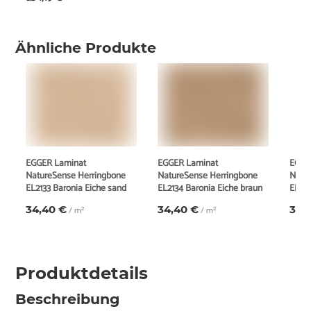
Ähnliche Produkte
EGGER Laminat
EGGER Laminat
EGGE
NatureSense Herringbone
NatureSense Herringbone
Natu
EL2133 Baronia Eiche sand
EL2134 Baronia Eiche braun
EL219
34,40 €
34,40 €
34,
/ m²
/ m²
Produktdetails
Beschreibung