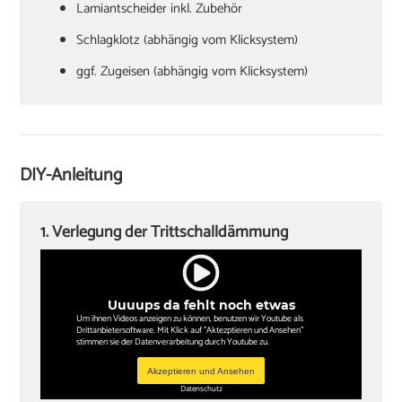
Lamiantscheider inkl. Zubehör
Schlagklotz (abhängig vom Klicksystem)
ggf. Zugeisen (abhängig vom Klicksystem)
Hammer
Verlegekeile
Cuttermesser
DIY-Anleitung
Winkel oder Schmiege
Zollstock
1. Verlegung der Trittschalldämmung
Kappsäge
Knieschoner
Uuuups da fehlt noch etwas
Um ihnen Videos anzeigen zu können, benutzen wir Youtube als
Drittanbietersoftware. Mit Klick auf "Aktezptieren und Ansehen"
stimmen sie der Datenverarbeitung durch Youtube zu.
Akzeptieren und Ansehen
Datenschutz