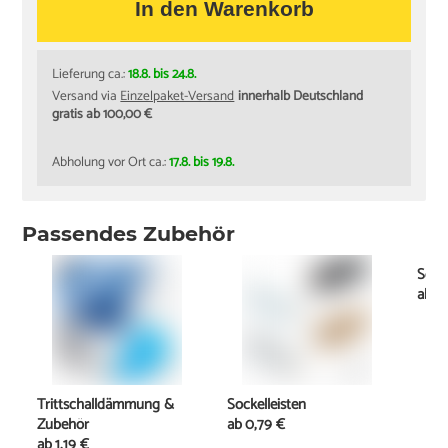
In den Warenkorb
Lieferung ca.:
18.8. bis 24.8.
Versand via
Einzelpaket-Versand
innerhalb Deutschland
gratis ab 100,00 €
Abholung vor Ort ca.:
17.8. bis 19.8.
Passendes Zubehör
Schi
ab
11
Trittschalldämmung &
Sockelleisten
Zubehör
ab
0,79 €
ab
1,19 €