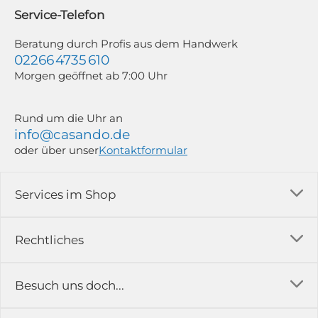
widerrufen; z. B. durch Klick auf den Abmeldelink am Ende jedes Newsletters.
Service-Telefon
Weitere Informationen findest du in unserer Datenschutzerklärung.
Beratung durch Profis aus dem Handwerk
02266 4735 610
Morgen geöffnet ab 7:00 Uhr
Rund um die Uhr an
info@casando.de
oder über unser
Kontaktformular
Services im Shop
Versandkosten
Rechtliches
Ratgeber
Impressum
Besuch uns doch...
Erfahrungsberichte & Bewertungen
AGB
FAQ