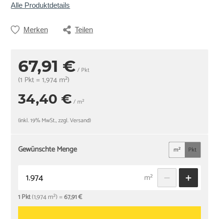
Alle Produktdetails
Merken
Teilen
67,91 €
/ Pkt
(1 Pkt = 1,974 m²)
34,40 €
/ m²
(inkl. 19% MwSt., zzgl. Versand)
Gewünschte Menge
m²
Pkt
m²
1 Pkt
(1,974 m²) =
67,91 €