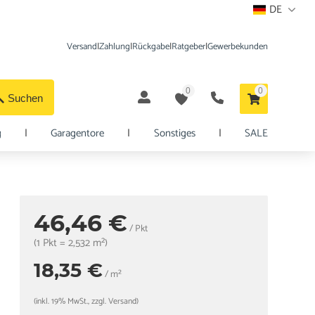
DE
Versand
|
Zahlung
|
Rückgabe
|
Ratgeber
|
Gewerbekunden
0
0
Suchen
g
|
Garagentore
|
Sonstiges
|
SALE
46,46 €
/ Pkt
(1 Pkt = 2,532 m²)
18,35 €
/ m²
(inkl. 19% MwSt., zzgl. Versand)