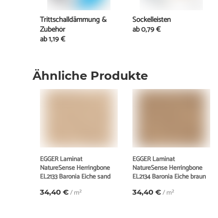
Trittschalldämmung &
Sockelleisten
Zubehör
ab
0,79 €
ab
1,19 €
Ähnliche Produkte
EGGER Laminat
EGGER Laminat
NatureSense Herringbone
NatureSense Herringbone
EL2133 Baronia Eiche sand
EL2134 Baronia Eiche braun
34,40 €
/ m²
34,40 €
/ m²