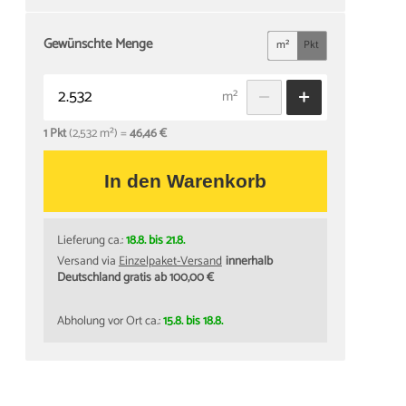
Gewünschte Menge
m²
Pkt
m²
1 Pkt
(2,532 m²) =
46,46 €
In den Warenkorb
Lieferung ca.:
18.8. bis 21.8.
Versand via
Einzelpaket-Versand
innerhalb
Deutschland gratis ab 100,00 €
Abholung vor Ort ca.:
15.8. bis 18.8.