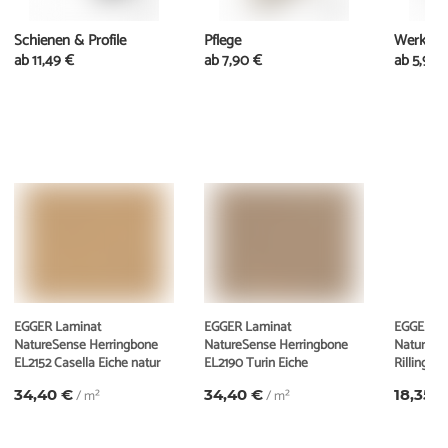
Schienen & Profile
Pflege
Werkzeu
ab
11,49 €
ab
7,90 €
ab
5,95 
EGGER Laminat
EGGER Laminat
EGGER La
NatureSense Herringbone
NatureSense Herringbone
NatureSe
EL2152 Casella Eiche natur
EL2190 Turin Eiche
Rillingto
34,40 €
/ m²
34,40 €
/ m²
18,35 