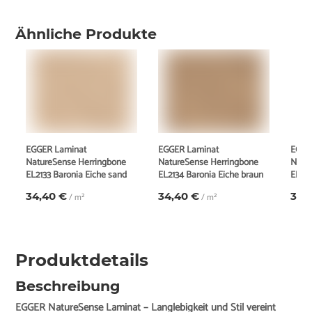
Ähnliche Produkte
EGGER Laminat
EGGER Laminat
EGGE
NatureSense Herringbone
NatureSense Herringbone
Natu
EL2133 Baronia Eiche sand
EL2134 Baronia Eiche braun
EL215
34,40 €
34,40 €
34,
/ m²
/ m²
Produktdetails
Beschreibung
EGGER NatureSense Laminat – Langlebigkeit und Stil vereint