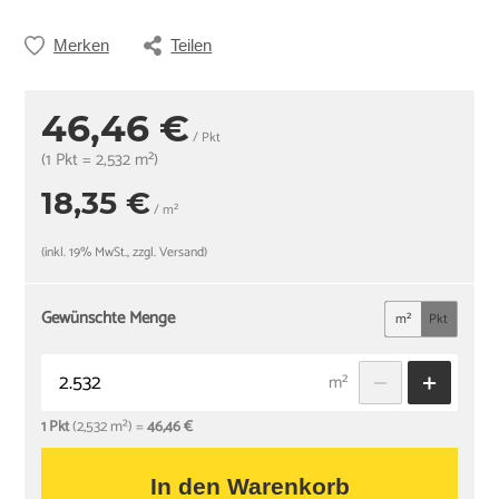
Merken
Teilen
46,46 €
/ Pkt
(1 Pkt = 2,532 m²)
18,35 €
/ m²
(inkl. 19% MwSt., zzgl. Versand)
Gewünschte Menge
m²
Pkt
m²
1 Pkt
(2,532 m²) =
46,46 €
In den Warenkorb