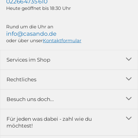
02266 4735 610
Heute geöffnet bis 18:30 Uhr
Rund um die Uhr an
info@casando.de
oder über unser
Kontaktformular
Services im Shop
Versandkosten
Rechtliches
Ratgeber
Impressum
Besuch uns doch...
Erfahrungsberichte & Bewertungen
AGB
FAQ
in der Ausstellung...
Für jeden was dabei - zahl wie du
Rückgabe & Reklamation
Kontakt
möchtest!
Datenschutz
Das ist casando
Holz-Richter GmbH