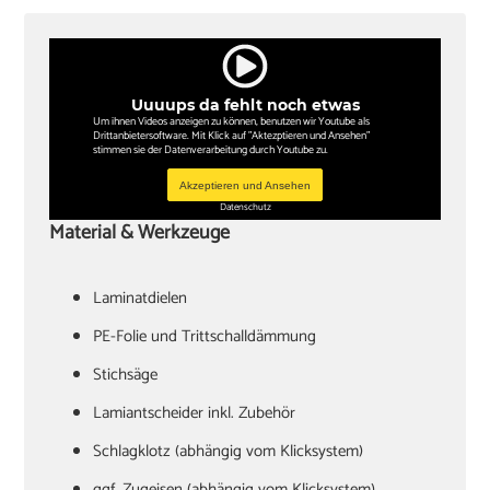
Uuuups da fehlt noch etwas
Um ihnen Videos anzeigen zu können, benutzen wir Youtube als
Drittanbietersoftware. Mit Klick auf "Aktezptieren und Ansehen"
stimmen sie der Datenverarbeitung durch Youtube zu.
Akzeptieren und Ansehen
Datenschutz
Material & Werkzeuge
Laminatdielen
PE-Folie und Trittschalldämmung
Stichsäge
Lamiantscheider inkl. Zubehör
Schlagklotz (abhängig vom Klicksystem)
ggf. Zugeisen (abhängig vom Klicksystem)