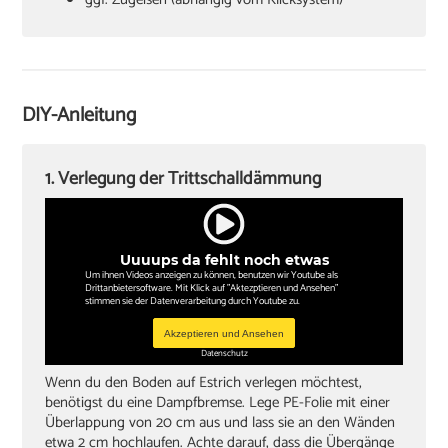
Hammer
Verlegekeile
Cuttermesser
DIY-Anleitung
Winkel oder Schmiege
Zollstock
1. Verlegung der Trittschalldämmung
Kappsäge
Knieschoner
Uuuups da fehlt noch etwas
Um ihnen Videos anzeigen zu können, benutzen wir Youtube als
Drittanbietersoftware. Mit Klick auf "Aktezptieren und Ansehen"
stimmen sie der Datenverarbeitung durch Youtube zu.
Akzeptieren und Ansehen
Datenschutz
Wenn du den Boden auf Estrich verlegen möchtest,
benötigst du eine Dampfbremse. Lege PE-Folie mit einer
Überlappung von 20 cm aus und lass sie an den Wänden
etwa 2 cm hochlaufen. Achte darauf, dass die Übergänge