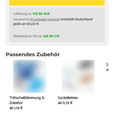
Lieferung ca.:
17.8. bis 20.8.
Versand via
Einzelpaket-Versand
innerhalb Deutschland
gratis ab 100,00 €
Abholung vor Ort ca.:
14.8. bis 17.8.
Passendes Zubehör
Schi
ab
11
Trittschalldämmung &
Sockelleisten
Zubehör
ab
0,79 €
ab
1,19 €