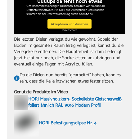
Uuuups da fehlt noch etwas
Um ihnen Videos anzeigen zu können, benutzen wir Youtube als
Drittanbietersoftware. Mit Klick auf "Aktezptieren und Ansehen"
stimmen sie der Datenverarbeitung durch Youtube zu.
Akzeptieren und Ansehen
Datenschutz
Die letzten Dielen verlegst du wie gewohnt. Sobald der
Boden im gesamten Raum fertig verlegt ist, kannst du die
Verlegekeile entfernen. Die Hauptarbeit ist damit erledigt.
Jetzt bleibt nur noch, die Sockelleisten anzubringen und
eventuell einige Fugen mit Acryl zu füllen.
Da die Dielen nun bereits "gearbeitet" haben, kann es
sein, dass die Keile inzwischen etwas fester sitzen.
Genutzte Produkte im Video
HORI Massivholzkern- Sockelleiste Gletscherweiß
foliert ähnlich RAL 9016 Modern Profil
HORI Befestigungsclipse Nr. 4