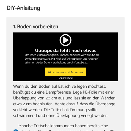
Akkuschrauber
DIY-Anleitung
Sockelleisten und Halterungsclips
Stichsäge und Kappsäge
1. Boden vorbereiten
Zollstock
Winkel
Uuuups da fehlt noch etwas
Bleistift
Um ihnen Videos anzeigen zu können, benutzen wir Youtube als
Drittanbietersoftware. Mit Klick auf "Aktezptieren und Ansehen"
stimmen sie der Datenverarbeitung durch Youtube zu.
Akzeptieren und Ansehen
Datenschutz
Wenn du den Boden auf Estrich verlegen möchtest,
benötigst du eine Dampfbremse. Lege PE-Folie mit einer
Überlappung von 20 cm aus und lass sie an den Wänden
etwa 2 cm hochlaufen. Achte darauf, dass die Übergänge
verklebt werden. Die Trittschalldämmung sollte
schwimmend und ohne Überlappung verlegt werden.
Manche Trittschalldämmungen haben bereits eine