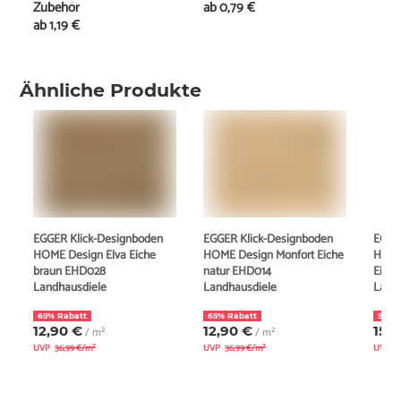
Zubehör
ab
0,79 €
ab
1,19 €
Ähnliche Produkte
EGGER Klick-Designboden
EGGER Klick-Designboden
EGGE
HOME Design Elva Eiche
HOME Design Monfort Eiche
HOME
braun EHD028
natur EHD014
Eiche
Landhausdiele
Landhausdiele
Land
65% Rabatt
65% Rabatt
57% 
12,90 €
12,90 €
15,
/ m²
/ m²
UVP
36,99 €/m²
UVP
36,99 €/m²
UVP
3