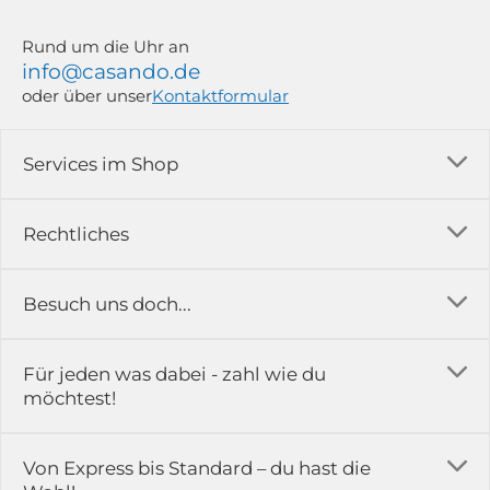
Rund um die Uhr an
info@casando.de
oder über unser
Kontaktformular
Services im Shop
Versandkosten
Rechtliches
Ratgeber
Impressum
Besuch uns doch...
Erfahrungsberichte & Bewertungen
AGB
FAQ
in der Ausstellung...
Für jeden was dabei - zahl wie du
Rückgabe & Reklamation
Kontakt
möchtest!
Datenschutz
Das ist casando
Holz-Richter GmbH
Schmiedeweg 1
Batteriegesetz
Karriere
Von Express bis Standard – du hast die
51789 Lindlar