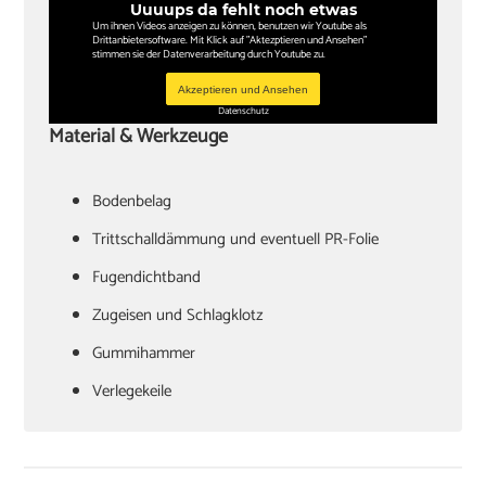
Uuuups da fehlt noch etwas
Um ihnen Videos anzeigen zu können, benutzen wir Youtube als
Drittanbietersoftware. Mit Klick auf "Aktezptieren und Ansehen"
stimmen sie der Datenverarbeitung durch Youtube zu.
Akzeptieren und Ansehen
Datenschutz
Material & Werkzeuge
Bodenbelag
Trittschalldämmung und eventuell PR-Folie
Fugendichtband
Zugeisen und Schlagklotz
Gummihammer
Verlegekeile
Cuttermesser
Laminatschneider