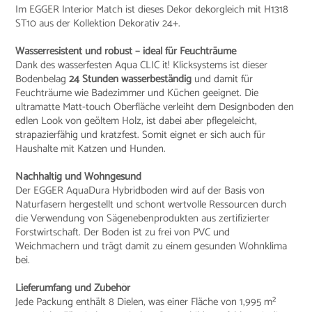
Im EGGER Interior Match ist dieses Dekor dekorgleich mit H1318
ST10 aus der Kollektion Dekorativ 24+.
Wasserresistent und robust – ideal für Feuchträume
Dank des wasserfesten Aqua CLIC it! Klicksystems ist dieser
Bodenbelag
24 Stunden wasserbeständig
und damit für
Feuchträume wie Badezimmer und Küchen geeignet. Die
ultramatte Matt-touch Oberfläche verleiht dem Designboden den
edlen Look von geöltem Holz, ist dabei aber pflegeleicht,
strapazierfähig und kratzfest. Somit eignet er sich auch für
Haushalte mit Katzen und Hunden.
Nachhaltig und Wohngesund
Der EGGER AquaDura Hybridboden wird auf der Basis von
Naturfasern hergestellt und schont wertvolle Ressourcen durch
die Verwendung von Sägenebenprodukten aus zertifizierter
Forstwirtschaft. Der Boden ist zu frei von PVC und
Weichmachern und trägt damit zu einem gesunden Wohnklima
bei.
Lieferumfang und Zubehör
Jede Packung enthält 8 Dielen, was einer Fläche von 1,995 m²