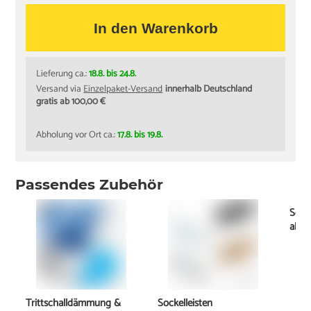
In den Warenkorb
Lieferung ca.:
18.8. bis 24.8.
Versand via
Einzelpaket-Versand
innerhalb Deutschland
gratis ab 100,00 €
Abholung vor Ort ca.:
17.8. bis 19.8.
Passendes Zubehör
Schi
ab
1
Trittschalldämmung &
Sockelleisten