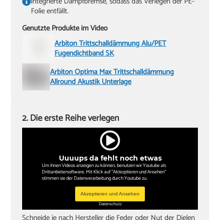
integrierte Dampfbremse, sodass das Verlegen der PE-
Folie entfällt.
Genutzte Produkte im Video
Arbiton Trittschalldämmung Alu/PET
Fugendichtband SK
Arbiton Optima Max Trittschalldämmung
Allround Akustik Unterlage
2. Die erste Reihe verlegen
Uuuups da fehlt noch etwas
Um ihnen Videos anzeigen zu können, benutzen wir Youtube als
Drittanbietersoftware. Mit Klick auf "Aktezptieren und Ansehen"
stimmen sie der Datenverarbeitung durch Youtube zu.
Akzeptieren und Ansehen
Datenschutz
Schneide je nach Hersteller die Feder oder Nut der Dielen