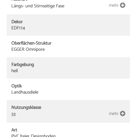
mehr
Längs- und Stirnseitige Fase
Dekor
EDF174
Oberflächen-Struktur
EGGER Omnipore
Farbgebung
hell
Optik
Landhausdiele
Nutzungsklasse
mehr
33
Art
PVC freier Designboden