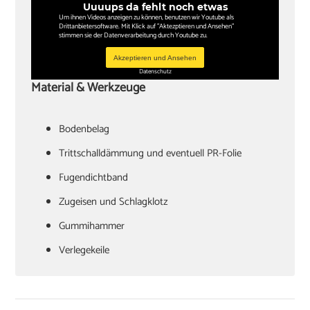
Uuuups da fehlt noch etwas
Um ihnen Videos anzeigen zu können, benutzen wir Youtube als
Drittanbietersoftware. Mit Klick auf "Aktezptieren und Ansehen"
stimmen sie der Datenverarbeitung durch Youtube zu.
Akzeptieren und Ansehen
Datenschutz
Material & Werkzeuge
Bodenbelag
Trittschalldämmung und eventuell PR-Folie
Fugendichtband
Zugeisen und Schlagklotz
Gummihammer
Verlegekeile
Cuttermesser
Laminatschneider