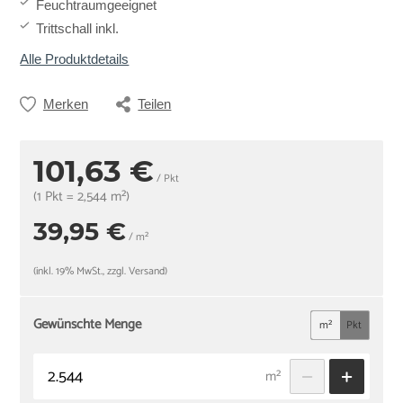
Feuchtraumgeeignet
Trittschall inkl.
Alle Produktdetails
Merken
Teilen
101,63 €
/ Pkt
(1 Pkt = 2,544 m²)
39,95 €
/ m²
(inkl. 19% MwSt., zzgl. Versand)
Gewünschte Menge
m²
Pkt
m²