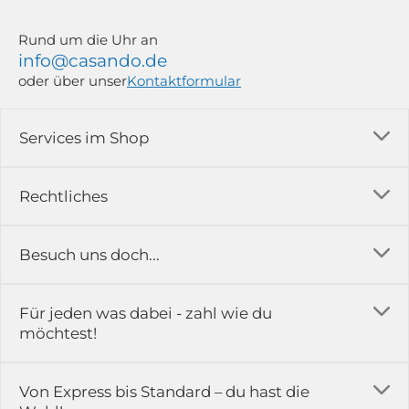
Rund um die Uhr an
info@casando.de
oder über unser
Kontaktformular
Services im Shop
Versandkosten
Rechtliches
Ratgeber
Impressum
Besuch uns doch...
Erfahrungsberichte & Bewertungen
AGB
FAQ
in der Ausstellung...
Für jeden was dabei - zahl wie du
Rückgabe & Reklamation
Kontakt
möchtest!
Datenschutz
Das ist casando
Holz-Richter GmbH
Schmiedeweg 1
Batteriegesetz
Karriere
Von Express bis Standard – du hast die
51789 Lindlar