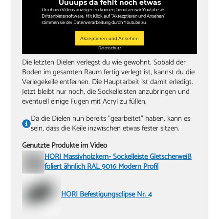
Uuuups da fehlt noch etwas
Um ihnen Videos anzeigen zu können, benutzen wir Youtube als
Drittanbietersoftware. Mit Klick auf "Aktezptieren und Ansehen"
stimmen sie der Datenverarbeitung durch Youtube zu.
Akzeptieren und Ansehen
Datenschutz
Die letzten Dielen verlegst du wie gewohnt. Sobald der
Boden im gesamten Raum fertig verlegt ist, kannst du die
Verlegekeile entfernen. Die Hauptarbeit ist damit erledigt.
Jetzt bleibt nur noch, die Sockelleisten anzubringen und
eventuell einige Fugen mit Acryl zu füllen.
Da die Dielen nun bereits "gearbeitet" haben, kann es
sein, dass die Keile inzwischen etwas fester sitzen.
Genutzte Produkte im Video
HORI Massivholzkern- Sockelleiste Gletscherweiß
foliert ähnlich RAL 9016 Modern Profil
HORI Befestigungsclipse Nr. 4