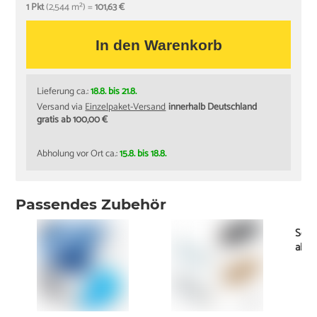
1 Pkt
(2,544 m²) =
101,63 €
In den Warenkorb
Lieferung ca.:
18.8. bis 21.8.
Versand via
Einzelpaket-Versand
innerhalb Deutschland
gratis ab 100,00 €
Abholung vor Ort ca.:
15.8. bis 18.8.
Passendes Zubehör
Schi
ab
1