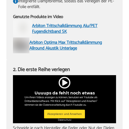
integrierte Dampfbremse, sodass das Verlegen der PE-
Folie entfällt.
Genutzte Produkte im Video
Arbiton Trittschalldämmung Alu/PET
Fugendichtband SK
Arbiton Optima Max Trittschalldämmung
Allround Akustik Unterlage
2. Die erste Reihe verlegen
Uuuups da fehlt noch etwas
Um ihnen Videos anzeigen zu können, benutzen wir Youtube als
Drittanbietersoftware. Mit Klick auf "Aktezptieren und Ansehen"
stimmen sie der Datenverarbeitung durch Youtube zu.
Akzeptieren und Ansehen
Datenschutz
Schneide je nach Hersteller die Feder oder Nut der Dielen