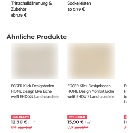
Trittschalldämmung &
Sockelleisten
Zubehör
ab
0,79 €
ab
1,19 €
Ähnliche Produkte
EGGER Klick-Designboden
EGGER Klick-Designboden
EGGE
HOME Design Elva Eiche
HOME Design Monfort Eiche
HOME
weiß EHD027 Landhausdiele
weiß EHD013 Landhausdiele
brau
Land
65% Rabatt
57% Rabatt
54% 
12,90 €
15,90 €
16,
/ m²
/ m²
UVP
36,99 €/m²
UVP
36,99 €/m²
UVP
3