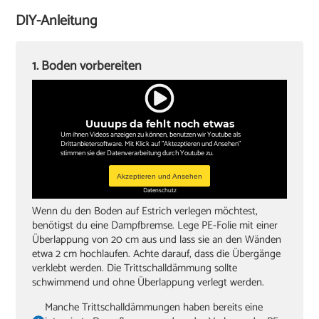
Akkuschrauber
DIY-Anleitung
Sockelleisten und Halterungsclips
Stichsäge und Kappsäge
1. Boden vorbereiten
Zollstock
Winkel
Uuuups da fehlt noch etwas
Bleistift
Um ihnen Videos anzeigen zu können, benutzen wir Youtube als
Drittanbietersoftware. Mit Klick auf "Aktezptieren und Ansehen"
stimmen sie der Datenverarbeitung durch Youtube zu.
Akzeptieren und Ansehen
Datenschutz
Wenn du den Boden auf Estrich verlegen möchtest,
benötigst du eine Dampfbremse. Lege PE-Folie mit einer
Überlappung von 20 cm aus und lass sie an den Wänden
etwa 2 cm hochlaufen. Achte darauf, dass die Übergänge
verklebt werden. Die Trittschalldämmung sollte
schwimmend und ohne Überlappung verlegt werden.
Manche Trittschalldämmungen haben bereits eine