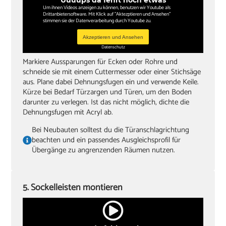
Uuuups da fehlt noch etwas
Um ihnen Videos anzeigen zu können, benutzen wir Youtube als
Drittanbietersoftware. Mit Klick auf "Aktezptieren und Ansehen"
stimmen sie der Datenverarbeitung durch Youtube zu.
Akzeptieren und Ansehen
Datenschutz
Markiere Aussparungen für Ecken oder Rohre und
schneide sie mit einem Cuttermesser oder einer Stichsäge
aus. Plane dabei Dehnungsfugen ein und verwende Keile.
Kürze bei Bedarf Türzargen und Türen, um den Boden
darunter zu verlegen. Ist das nicht möglich, dichte die
Dehnungsfugen mit Acryl ab.
Bei Neubauten solltest du die Türanschlagrichtung
beachten und ein passendes Ausgleichsprofil für
Übergänge zu angrenzenden Räumen nutzen.
5. Sockelleisten montieren