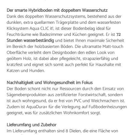
Der smarte Hybridboden mit doppeltem Wasserschutz
Dank des doppelten Wasserschutzsystems, bestehend aus der
dunklen, extra quellarmen Trägerplatte und dem wasserfesten
Klicksystem Aqua CLIC it!, ist dieser Bodenbelag ideal für
Feuchträume wie Badezimmer und Küchen geeignet. Er ist
72
Stunden wasserbeständig
und bietet Ihnen maximale Sicherheit
im Bereich der holzbasierten Böden. Die ultramatte Matt-touch
Oberfläche verleiht dem Designboden den edlen Look von
geöltem Holz, ist dabei aber pflegeleicht, strapazierfähig und
kratzfest und eignet sich somit auch perfekt für Haushalte mit
Katzen und Hunden.
Nachhaltigkeit und Wohngesundheit im Fokus
Der Boden schont nicht nur Ressourcen durch den Einsatz von
Sägenebenprodukten aus zertifizierter Forstwirtschaft, sondern
ist auch wohngesund, da er frei von PVC und Weichmachern ist.
Zudem ist AquaDura+ für die Verlegung auf Fußbodenheizungen
geeignet, was für zusätzlichen Wohnkomfort sorgt.
Lieferumfang und Zubehör
Im Lieferumfang enthalten sind 8 Dielen, die eine Fläche von