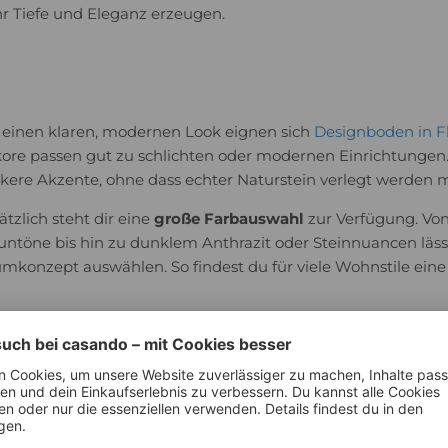
r Tiefe und Eleganz erzeugen.
 einen klaren, modernen Look eignen sich
Designboden in F
ore passen gut zu schlichten oder modernen Einrichtungen
rkere Akzente, ohne dass echter Naturstein verlegt werden 
ätzlich steht dir eine
große Farbauswahl
zur Verfügung. Von
untöne bis hin zu dunklem Anthrazit oder Steinnuancen lä
mkonzept auswählen. So findest du für viele Wohnstile eine
von Designboden