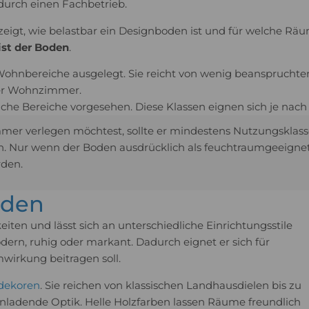
durch einen Fachbetrieb.
eigt, wie belastbar ein Designboden ist und für welche Räume
ist der Boden
.
e Wohnbereiche ausgelegt. Sie reicht von wenig beanspruch
der Wohnzimmer.
iche Bereiche vorgesehen. Diese Klassen eignen sich je nach 
r verlegen möchtest, sollte er mindestens Nutzungsklasse
en. Nur wenn der Boden ausdrücklich als feuchtraumgeeigne
rden.
oden
iten und lässt sich an unterschiedliche Einrichtungsstile
dern, ruhig oder markant. Dadurch eignet er sich für
irkung beitragen soll.
dekoren
. Sie reichen von klassischen Landhausdielen bis zu
nladende Optik. Helle Holzfarben lassen Räume freundlich