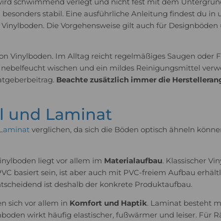
wird schwimmend verlegt und nicht fest mit dem Untergru
h besonders stabil. Eine ausführliche Anleitung findest du 
Vinylboden. Die Vorgehensweise gilt auch für Designböden 
von Vinylboden. Im Alltag reicht regelmäßiges Saugen oder
n nebelfeucht wischen und ein mildes Reinigungsmittel ver
atgeberbeitrag.
Beachte zusätzlich immer die Herstellera
yl und Laminat
Laminat
verglichen, da sich die Böden optisch ähneln können
nylboden liegt vor allem im
Materialaufbau
. Klassischer V
C basiert sein, ist aber auch mit PVC-freiem Aufbau erhältl
Entscheidend ist deshalb der konkrete Produktaufbau.
 sich vor allem in
Komfort und Haptik
. Laminat besteht m
nboden wirkt häufig elastischer, fußwärmer und leiser. Für R