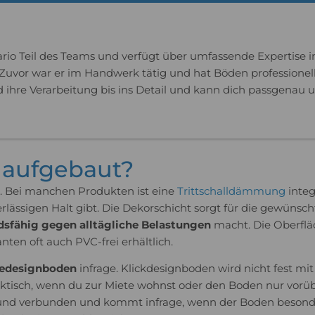
ario Teil des Teams und verfügt über umfassende Expertise 
 Zuvor war er im Handwerk tätig und hat Böden professionell
d ihre Verarbeitung bis ins Detail und kann dich passgenau 
 aufgebaut?
. Bei manchen Produkten ist eine
Trittschalldämmung
integ
rlässigen Halt gibt. Die Dekorschicht sorgt für die gewünsc
dsfähig gegen alltägliche Belastungen
macht. Die Oberfläc
en oft auch PVC-frei erhältlich.
bedesignboden
infrage. Klickdesignboden wird nicht fest m
raktisch, wenn du zur Miete wohnst oder den Boden nur vor
d verbunden und kommt infrage, wenn der Boden besonders st