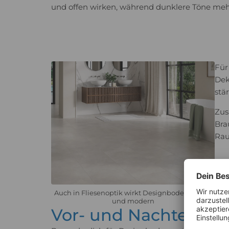
und offen wirken, während dunklere Töne meh
Für
Dek
stä
Zus
Bra
Rau
Auch in Fliesenoptik wirkt Designboden stilvoll
und modern
Vor- und Nachteile 