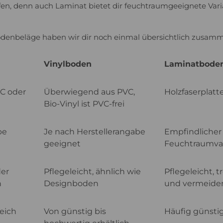
en, denn auch Laminat bietet dir feuchtraumgeeignete Vari
Bodenbeläge haben wir dir noch einmal übersichtlich zusamm
Vinylboden
Laminatbode
VC oder
Überwiegend aus PVC,
Holzfaserplatt
Bio-Vinyl ist PVC-frei
be
Je nach Herstellerangabe
Empfindlicher 
geeignet
Feuchtraumvar
der
Pflegeleicht, ähnlich wie
Pflegeleicht, 
n
Designboden
und vermeiden
reich
Von günstig bis
Häufig günsti