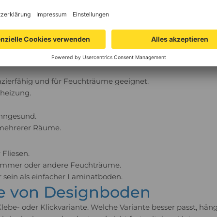
olltest du die wichtigsten Vor- und Nachteile kennen. So ka
olz, Stein, Beton, Fliesen oder Marmor.
zierfähig und für Feuchträume geeignet.
nheizung.
ohngesund.
 mehrerer Räume.
Fliesen.
ezimmer oder andere Feuchträume.
sein als einfacher Laminatboden.
e von Designboden
lebe- oder Klickvariante. Welche Variante besser passt, hä