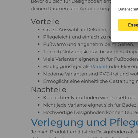
Bevor du dich für Designboden entscheidest, s
deinen Räumen und Anforderungen passt.
Vorteile
Große Auswahl an Dekoren, zum Beispiel H
Pflegeleicht und einfach zu reinigen.
Fußwarm und angenehm beim Gehen.
Je nach Nutzungsklasse besonders strapa
Viele Varianten eignen sich für Fußbode
Häufig günstiger als
Parkett
oder Fliesen.
Moderne Varianten sind PVC-frei und w
Ermöglicht eine einheitliche Gestaltung
Nachteile
Kein echter Naturboden wie Parkett oder 
Nicht jede Variante eignet sich für Bad
Hochwertige Designböden können teurer 
Verlegung und Pfleg
Je nach Produkt erhältst du Designboden als K